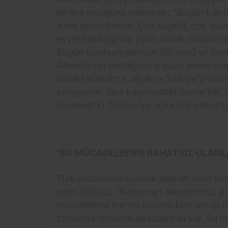
bir ilçe olduğunu belirterek, “Bugün bak
iklimi görmekteyiz. Çok sağlıklı, çok güv
evvel bakıldığında yarım asırlık mazimizde
Bugün cumhuriyetimizin 100’üncü yıl dönü
Amerika’nın desteğiyle o gayri askeri o
Sürekli küstahça, alçakça Türkiye’yi tahrik
zorluyorlar. Yanı başımızdaki Suriye’nin, I
maalesef ki Türkiye’ye ağıra mal olmuştu
‘BU MÜCADELEDEN RAHATSIZ OLANL
Türk ordusunun açılmak istenen terör kor
eden Kılavuz, “Kahraman askerlerimiz, po
mücadeleyle ihaneti bulundukları yerde bo
zamanda içimizde de uzantıları var. Bu mü