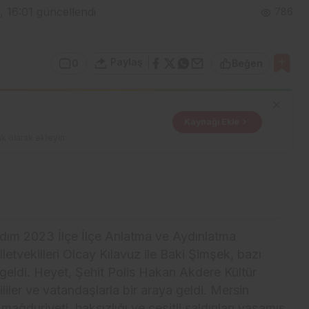
, 16:01
güncellendi
786
Paylaş
0
Beğen
Kaynağı Ekle
k olarak ekleyin.
ım 2023 İlçe İlçe Anlatma ve Aydınlatma
etvekilleri Olcay Kılavuz ile Baki Şimşek, bazı
geldi. Heyet, Şehit Polis Hakan Akdere Kültür
ler ve vatandaşlarla bir araya geldi. Mersin
mağduriyeti, haksızlığı ve çeşitli saldırıları yaşamış