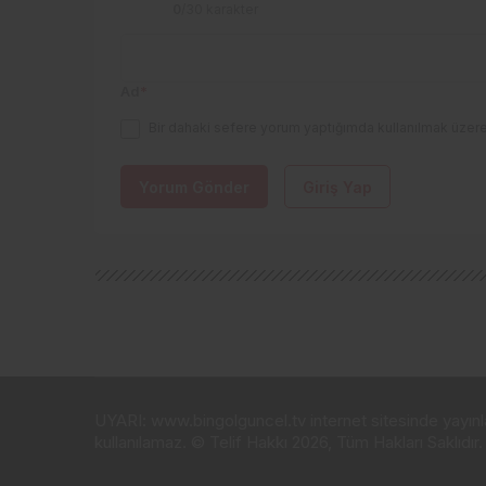
0
/30 karakter
Ad
*
Bir dahaki sefere yorum yaptığımda kullanılmak üzere
Yorum Gönder
Giriş Yap
UYARI: www.bingolguncel.tv internet sitesinde yayınlana
kullanılamaz. © Telif Hakkı 2026, Tüm Hakları Saklıdır.