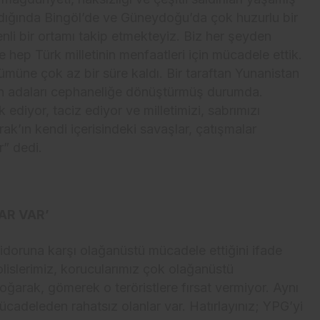
ıldığında Bingöl’de ve Güneydoğu’da çok huzurlu bir
enli bir ortamı takip etmekteyiz. Biz her şeyden
 hep Türk milletinin menfaatleri için mücadele ettik.
müne çok az bir süre kaldı. Bir taraftan Yunanistan
lan adaları cephaneliğe dönüştürmüş durumda.
 ediyor, taciz ediyor ve milletimizi, sabrımızı
rak’ın kendi içerisindeki savaşlar, çatışmalar
r” dedi.
AR VAR’
idoruna karşı olağanüstü mücadele ettiğini ifade
lislerimiz, korucularımız çok olağanüstü
ğarak, gömerek o teröristlere fırsat vermiyor. Aynı
cadeleden rahatsız olanlar var. Hatırlayınız; YPG’yi