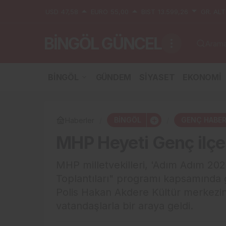
USD
47,58
EURO
55,00
BIST
13.599,26
GR. ALT
BİNGÖL GÜNCEL
Aramak
BİNGÖL
GÜNDEM
SİYASET
EKONOMİ
BİNGÖL
GENÇ HABER
Haberler
MHP Heyeti Genç ilç
MHP milletvekilleri, 'Adım Adım 202
Toplantıları" programı kapsamında g
Polis Hakan Akdere Kültür merkezi
vatandaşlarla bir araya geldi.