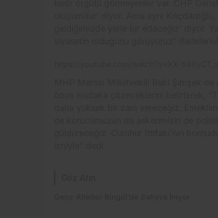
terör örgütü görmeyenler var. CHP Genel
oluşumdur’ diyor. Ama aynı Kılıçdaroğlu, g
geldiğimizde yerle bir edeceğiz’ diyor. Yan
siyasetin olduğunu görüyoruz” ifadelerini
https://youtube.com/watch?v=XX-b4ByCT_
MHP Mersin Milletvekili Baki Şimşek de e
önce mutlaka çözeceklerini belirterek, 
daha yüksek bir zam vereceğiz. Emekli
de korucumuzun da askerimizin de polisi
güldüreceğiz. Cumhur İttifakı’nın borcudu
izniyle” dedi.
Göz Atın
Genç Atletler Bingöl’de Sahaya İniyor