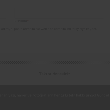
E-Posta
*
 adımı, e-posta adresimi ve web site adresimi bu tarayıcıya kaydet.
Tekrar deneyiniz.
n yazı, haber ve fotoğrafların her türlü telif hakkı Bingöl Güncel t