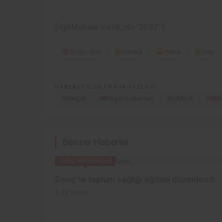
[ilgiliMakale icerik_id=”2037″]
Beğendim
Harika
Haha
Vay
HABERLE ILGILI DAHA FAZLASI
#
bingöl
#
Bingöl haberleri
#
HABER
#
MH
Benzer Haberler
GENÇ HABERLERİ
Genç’te toplum sağlığı eğitimi düzenlendi
3 ay önce