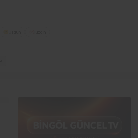
Üzgün
Kızgın
P