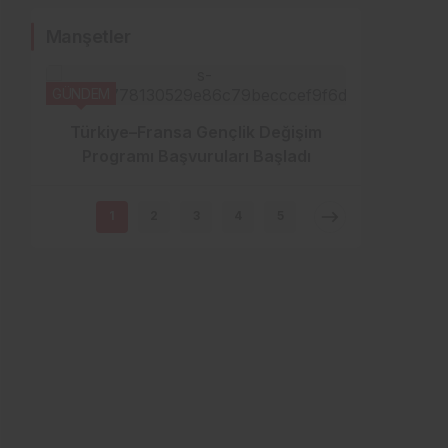
Sistem Modu
Manşetler
Sistem modunu seçin.
GÜNDEM
Türkiye–Fransa Gençlik Değişim
Programı Başvuruları Başladı
SPOR
1
2
3
4
5
Genç 