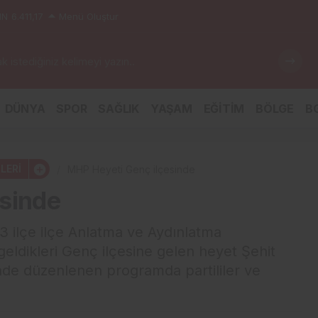
IN
6.411,17
Menü Oluştur
 istediğiniz kelimeyi yazın..
DÜNYA
SPOR
SAĞLIK
YAŞAM
EĞİTİM
BÖLGE
BG
LERİ
MHP Heyeti Genç ilçesinde
esinde
3 ilçe ilçe Anlatma ve Aydınlatma
eldikleri Genç ilçesine gelen heyet Şehit
nde düzenlenen programda partililer ve