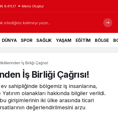
IN
6.411,17
Menü Oluştur
 istediğiniz kelimeyi yazın..
DÜNYA
SPOR
SAĞLIK
YAŞAM
EĞİTİM
BÖLGE
BG
ililerinden İş Birliği Çağrısı!
nden İş Birliği Çağrısı!
ev sahipliğinde bölgemiz iş insanlarına,
Yatırım olanakları hakkında bilgiler verildi.
 girişimlerinin iki ülke arasında ticari
fırsatlarının değerlendirilmesini arzu