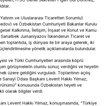
dılar.
 (Yatırım ve Uluslararası Ticaretten Sorumlu)
dov) ve Özbekistan Cumhuriyeti Bakanlar Kurulu
gesel Kalkınma, İletişim, İnşaat ve Konut ve Kamu
n Sanatbek Jumaniyazov İskenderun Ticaret ve
 toplantıda, iş dünyası ile bir araya gelerek, iki
n güçlendirilmesine yönelik açıklamalarda bulundular.
esi ve Türki Cumhuriyetleri arasında köprü
elişen görüşmelerin olumlu sonuç verdiğini ve heyetin
k üzere geldiğini vurguladı. Toplantının açılış
e Sanayi Odası Başkanı Levent Hakkı Yılmaz;
örünümü” konusunda Özbekistan heyeti ve
i olarak bilgiler verdi.
kanı Levent Hakkı Yılmaz, konuşmasında, “Türkiye