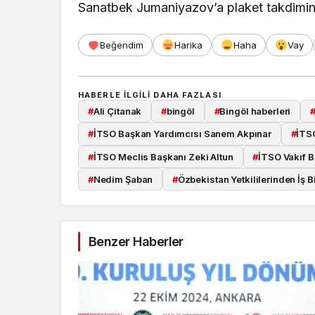
Sanatbek Jumaniyazov’a plaket takdimin
Beğendim
Harika
Haha
Vay
HABERLE ILGILI DAHA FAZLASI
#
Ali Çitanak
#
bingöl
#
Bingöl haberleri
#
İTSO Başkan Yardımcısı Sanem Akpınar
#
İTS
#
İTSO Meclis Başkanı Zeki Altun
#
İTSO Vakıf B
#
Nedim Şaban
#
Özbekistan Yetkililerinden İş Bi
Benzer Haberler