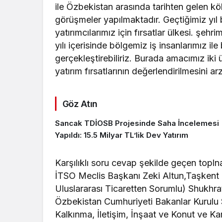
ile Özbekistan arasında tarihten gelen kö
görüşmeler yapılmaktadır. Geçtiğimiz yıl
yatırımcılarımız için fırsatlar ülkesi. şe
yılı içerisinde bölgemiz iş insanlarımız il
gerçekleştirebiliriz. Burada amacımız iki ül
yatırım fırsatlarının değerlendirilmesini a
Göz Atın
Sancak TDİOSB Projesinde Saha İncelemesi
Yapıldı: 15.5 Milyar TL’lik Dev Yatırım
Karşılıklı soru cevap şekilde geçen topl
İTSO Meclis Başkanı Zeki Altun,Taşkent Bö
Uluslararası Ticaretten Sorumlu) Shukh
Özbekistan Cumhuriyeti Bakanlar Kurulu 
Kalkınma, İletişim, İnşaat ve Konut ve K