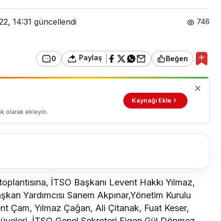
22, 14:31
güncellendi
746
Paylaş
0
Beğen
Kaynağı Ekle
k olarak ekleyin.
toplantısına, İTSO Başkanı Levent Hakkı Yılmaz,
aşkan Yardımcısı Sanem Akpınar,Yönetim Kurulu
nt Çam, Yılmaz Çağan, Ali Çitanak, Fuat Keser,
üyeleri, İTSO Genel Sekreteri Figen Gül Dönmez,