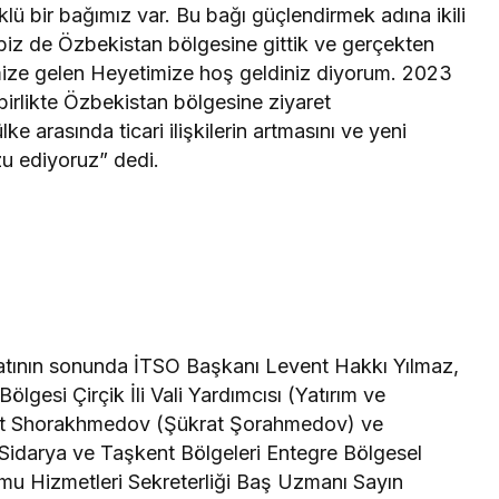
klü bir bağımız var. Bu bağı güçlendirmek adına ikili
 biz de Özbekistan bölgesine gittik ve gerçekten
hrimize gelen Heyetimize hoş geldiniz diyorum. 2023
e birlikte Özbekistan bölgesine ziyaret
ke arasında ticari ilişkilerin artmasını ve yeni
rzu ediyoruz” dedi.
Takip Et
natının sonunda İTSO Başkanı Levent Hakkı Yılmaz,
lgesi Çirçik İli Vali Yardımcısı (Yatırım ve
Facebook
Twitter
rat Shorakhmedov (Şükrat Şorahmedov) ve
Sidarya ve Taşkent Bölgeleri Entegre Bölgesel
Youtube
Instagram
amu Hizmetleri Sekreterliği Baş Uzmanı Sayın