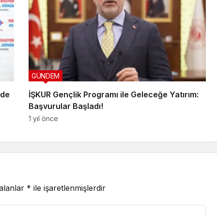
GÜNDEM
nde
İŞKUR Gençlik Programı ile Geleceğe Yatırım:
Başvurular Başladı!
1 yıl önce
 alanlar
*
ile işaretlenmişlerdir