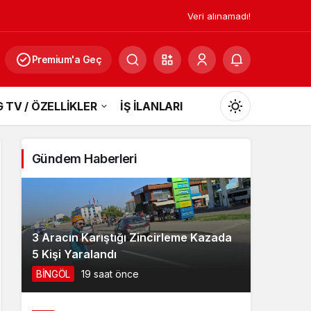
Veri alınamadı!
Premium'a Geç
 TV / ÖZELLİKLER
İŞ İLANLARI
Mod
değiştir
Gündem Haberleri
Gündüz Modu
Gündüz modunu seçin.
3 Aracın Karıştığı Zincirleme Kazada
5 Kişi Yaralandı
Gece Modu
BİNGÖL
19 saat önce
Gece modunu seçin.