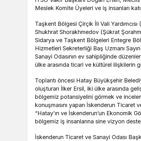
Meslek Komite Üyeleri ve iş insanları katıl
Taşkent Bölgesi Çirçik İli Vali Yardımcısı
Shukhrat Shorakhmedov (Şükrat Şorahme
Sidarya ve Taşkent Bölgeleri Entegre Böl
Hizmetleri Sekreterliği Baş Uzmanı Sayı
Sanayi Odasının ev sahipliğinde düzenlenen
ülke arasında ticari ve kültürel ilişkileri
Toplantı öncesi Hatay Büyükşehir Belediy
oluşturan İlker Ersil, iki ülke arasında g
bölgemiz potansiyelini görmek ve inceleme
konuşmasını yapan İskenderun Ticaret v
“Hatay’ın ve İskenderun’un Ekonomik G
bölgemiz iş insanlarına sine vizyon destekl
İskenderun Ticaret ve Sanayi Odası Baş