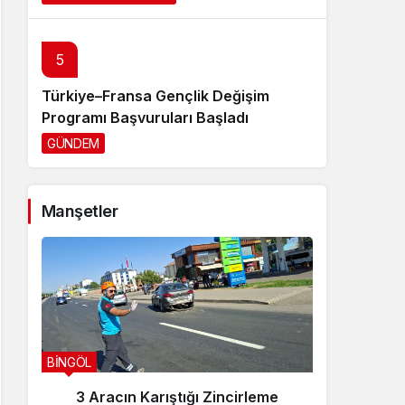
5
Türkiye–Fransa Gençlik Değişim
Programı Başvuruları Başladı
GÜNDEM
2 gün önce
Manşetler
BİNGÖL
BİNGÖL
3 Aracın Karıştığı Zincirleme
Sanca