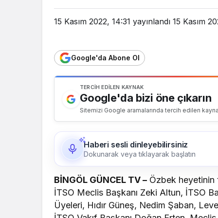
15 Kasım 2022, 14:31
yayınlandı
15 Kasım 20
Google'da Abone Ol
TERCIH EDILEN KAYNAK
Google'da bizi öne çıkarın
Sitemizi Google aramalarında tercih edilen kayna
Haberi sesli dinleyebilirsiniz
Dokunarak veya tıklayarak başlatın
BİNGÖL GÜNCEL TV –
Özbek heyetinin 
İTSO Meclis Başkanı Zeki Altun, İTSO B
Üyeleri, Hıdır Güneş, Nedim Şaban, Leve
İTSO Vakıf Başkanı Doğan Erten, Meclis 