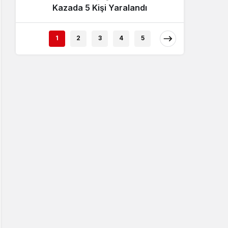
Kazada 5 Kişi Yaralandı
İncel
1
2
3
4
5