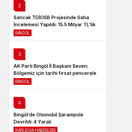
2
Sistem Modu
Sistem modunu seçin.
Sancak TDİOSB Projesinde Saha
İncelemesi Yapıldı: 15.5 Milyar TL’lik
Dev Yatırım
BİNGÖL
20 saat önce
3
AK Parti Bingöl İl Başkanı Seven:
Bölgemiz için tarihi fırsat pencereleri
açılıyor
BİNGÖL
22 saat önce
4
Bingöl’de Otomobil Şarampole
Devrildi: 4 Yaralı
KARLIOVA HABERLERİ
22 saat önce