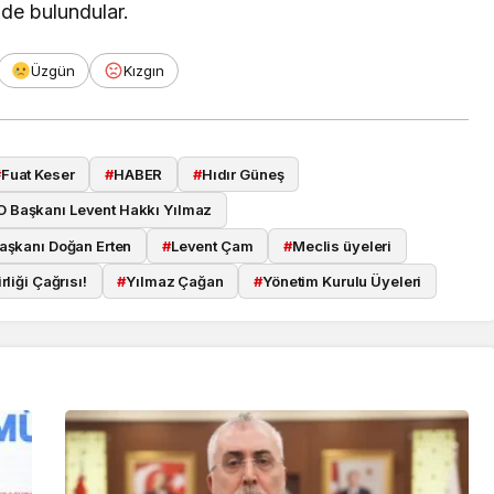
de bulundular.
Üzgün
Kızgın
#
Fuat Keser
#
HABER
#
Hıdır Güneş
O Başkanı Levent Hakkı Yılmaz
aşkanı Doğan Erten
#
Levent Çam
#
Meclis üyeleri
rliği Çağrısı!
#
Yılmaz Çağan
#
Yönetim Kurulu Üyeleri