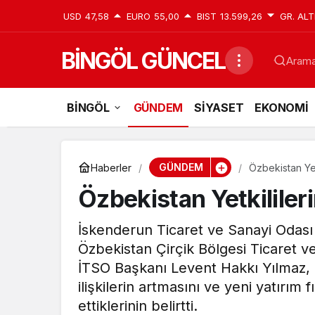
USD
47,58
EURO
55,00
BIST
13.599,26
GR. ALT
BİNGÖL GÜNCEL
Aramak
BİNGÖL
GÜNDEM
SİYASET
EKONOMİ
GÜNDEM
Haberler
Özbekistan Yetk
Özbekistan Yetkilileri
İskenderun Ticaret ve Sanayi Odası 
Özbekistan Çirçik Bölgesi Ticaret ve 
İTSO Başkanı Levent Hakkı Yılmaz, bu
ilişkilerin artmasını ve yeni yatırım 
ettiklerinin belirtti.