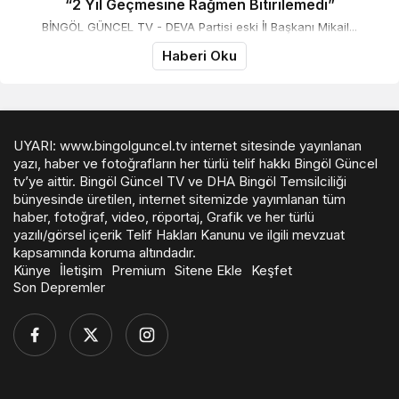
“2 Yıl Geçmesine Rağmen Bitirilemedi”
BİNGÖL GÜNCEL TV - DEVA Partisi eski İl Başkanı Mikail...
Haberi Oku
UYARI: www.bingolguncel.tv internet sitesinde yayınlanan
yazı, haber ve fotoğrafların her türlü telif hakkı Bingöl Güncel
tv’ye aittir. Bingöl Güncel TV ve DHA Bingöl Temsilciliği
bünyesinde üretilen, internet sitemizde yayımlanan tüm
haber, fotoğraf, video, röportaj, Grafik ve her türlü
yazılı/görsel içerik Telif Hakları Kanunu ve ilgili mevzuat
kapsamında koruma altındadır.
Künye
İletişim
Premium
Sitene Ekle
Keşfet
Son Depremler