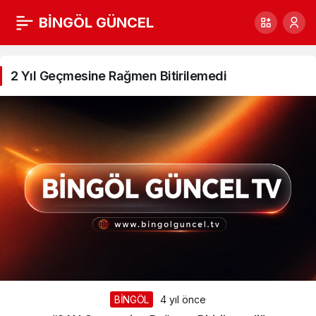
BİNGÖL GÜNCEL
2
Yıl
2 Yıl Geçmesine Rağmen Bitirilemedi
Geçmesine
Rağmen
Bitirilemedi
Haberleri
BİNGÖL
4 yıl önce