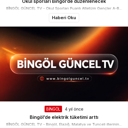
Okul sporları Bingöl’de düzenlenecek
BİNGÖL GÜNCEL TV - Okul Sporları Puanlı Atletizm Gençler A-B...
Haberi Oku
BİNGÖL
4 yıl önce
Bingöl’de elektrik tüketimi arttı
BİNGÖL GÜNCEL TV - Bingöl, Elazığ, Malatya ve Tunceli illerinin...