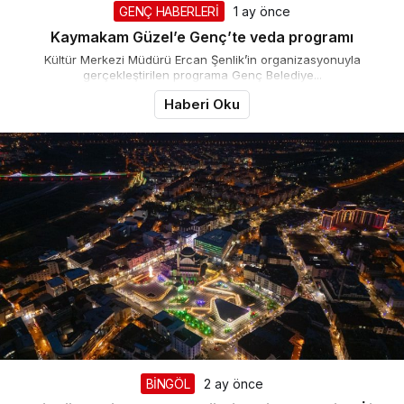
GENÇ HABERLERİ
1 ay önce
Kaymakam Güzel’e Genç’te veda programı
Kültür Merkezi Müdürü Ercan Şenlik’in organizasyonuyla
gerçekleştirilen programa Genç Belediye...
Haberi Oku
BİNGÖL
2 ay önce