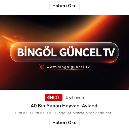
Takip Et
Haberi Oku
BİNGÖL
4 yıl önce
40 Bin Yaban Hayvanı Avlandı
BİNGÖL GÜNCEL TV - Bingöl ile birlikte birçok ilde her...
Haberi Oku