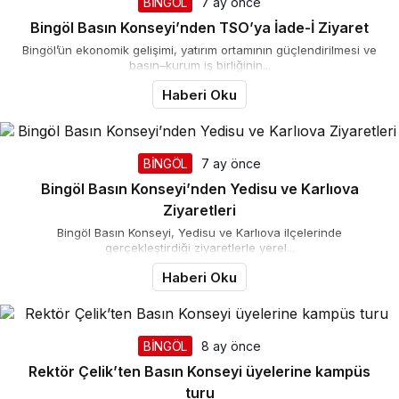
BİNGÖL
7 ay önce
Bingöl Basın Konseyi’nden TSO’ya İade-İ Ziyaret
Bingöl’ün ekonomik gelişimi, yatırım ortamının güçlendirilmesi ve
basın–kurum iş birliğinin...
Haberi Oku
BİNGÖL
7 ay önce
Bingöl Basın Konseyi’nden Yedisu ve Karlıova
Ziyaretleri
Bingöl Basın Konseyi, Yedisu ve Karlıova ilçelerinde
gerçekleştirdiği ziyaretlerle yerel...
Haberi Oku
BİNGÖL
8 ay önce
Rektör Çelik’ten Basın Konseyi üyelerine kampüs
turu