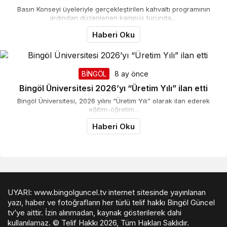
Basın Konseyi üyeleriyle gerçekleştirilen kahvaltı programının
ardından düzenlenen kampüs turunda,...
Haberi Oku
BİNGÖL
8 ay önce
Bingöl Üniversitesi 2026’yı “Üretim Yılı” ilan etti
Bingöl Üniversitesi, 2026 yılını “Üretim Yılı” olarak ilan ederek
eğitim-öğretim...
Haberi Oku
UYARI: www.bingolguncel.tv internet sitesinde yayınlanan
yazı, haber ve fotoğrafların her türlü telif hakkı Bingöl Güncel
tv’ye aittir. İzin alınmadan, kaynak gösterilerek dahi
kullanılamaz. © Telif Hakkı 2026, Tüm Hakları Saklıdır.