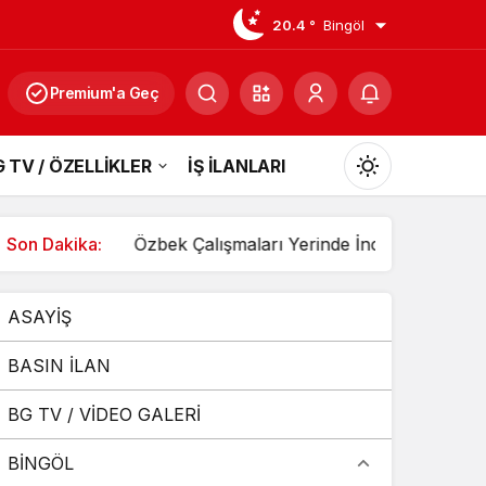
20.4 °
Bingöl
Premium'a Geç
 TV / ÖZELLİKLER
İŞ İLANLARI
Mod
değiştir
 yapıldı
Son Dakika:
Özbek Çalışmaları Yerinde İnceledi
3 Aracı
ASAYİŞ
Gündüz Modu
Gündüz modunu seçin.
BASIN İLAN
BG TV / VİDEO GALERİ
Gece Modu
Gece modunu seçin.
BİNGÖL