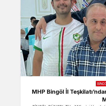
BİNG
MHP Bingöl İl Teşkilatı’nda
M