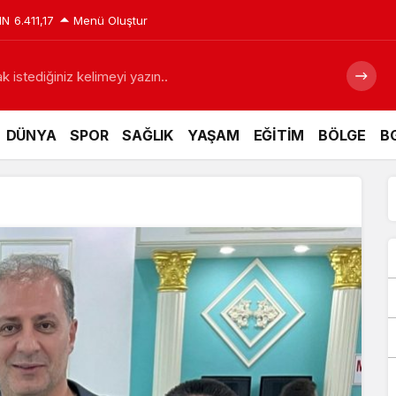
IN
6.411,17
Menü Oluştur
 istediğiniz kelimeyi yazın..
DÜNYA
SPOR
SAĞLIK
YAŞAM
EĞİTİM
BÖLGE
BG
emiz için tarihi fırsat pencereleri açılıyor
Siyaraya Zam
Takip Et
Facebook
Twitter