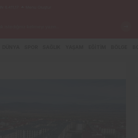
IN
6.411,17
Menü Oluştur
 istediğiniz kelimeyi yazın..
DÜNYA
SPOR
SAĞLIK
YAŞAM
EĞİTİM
BÖLGE
BG
tığı Zincirleme Kazada 5 Kişi Yaralandı
Sancak TDİOSB Pr