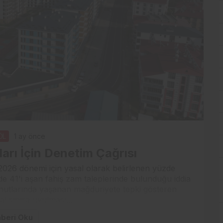
ÖL
1 ay önce
ları İçin Denetim Çağrısı
2026 dönemi için yasal olarak belirlenen yüzde
zde 41'i aşan fahiş zam taleplerinde bulunduğu iddia
konutlarında yaşanan mağduriyete tepki gösteren
al sınıra uyulması...
beri Oku