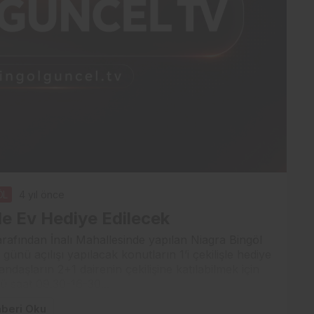
ÖL
4 yıl önce
şle Ev Hediye Edilecek
afından İnalı Mahallesinde yapılan Niagra Bingöl
ünü açılışı yapılacak konutların 1’i çekilişle hediye
ndaşların 2+1 dairenin çekilişine katılabilmek için
ü saat 09.30-16-30...
beri Oku