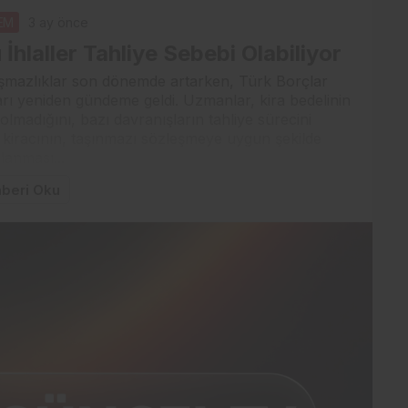
EM
3 ay önce
u İhlaller Tahliye Sebebi Olabiliyor
nlaşmazlıklar son dönemde artarken, Türk Borçlar
rı yeniden gündeme geldi. Uzmanlar, kira bedelinin
olmadığını, bazı davranışların tahliye sürecini
e kiracının, taşınmazı sözleşmeye uygun şekilde
lanması...
beri Oku