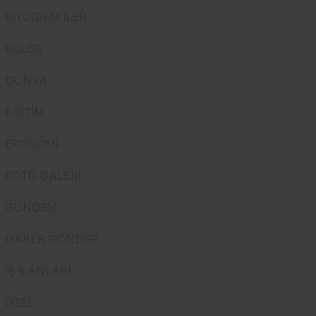
BİYOGRAFİLER
Sistem Modu
Sistem modunu seçin.
BÖLGE
DÜNYA
EĞİTİM
EKONOMİ
FOTO GALERİ
GÜNDEM
HABER GÖNDER
İŞ İLANLARI
ÖZEL