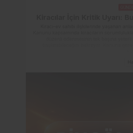
GÜND
Kiracılar İçin Kritik Uyarı: B
Kiracı–ev sahibi ilişkilerinde yaşanan a
Kanunu kapsamında kiracıların sorumlulukla
düzenli ödenmesinin tek başına yeterli 
başlatabileceğini belirtiyor. Kanuna gör
kul
Ha