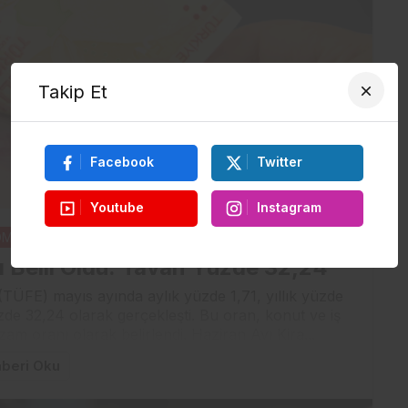
Takip Et
Facebook
Twitter
Youtube
Instagram
Mİ
2 ay önce
nı Belli Oldu: Tavan Yüzde 32,24
 (TÜFE) mayıs ayında aylık yüzde 1,71, yıllık yüzde
de 32,24 olarak gerçekleşti. Bu oran, konut ve iş
am oranı olarak belirlendi. Haziran Ayı Kira...
beri Oku