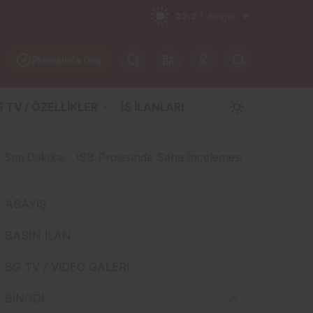
22.2 °
Bingöl
Premium'a Geç
 TV / ÖZELLİKLER
İŞ İLANLARI
Mod
değiştir
ojesinde Saha İncelemesi Yapıldı: 15.5 Milyar TL’lik Dev Y
Son Dakika:
ASAYİŞ
Gündüz Modu
Gündüz modunu seçin.
BASIN İLAN
BG TV / VİDEO GALERİ
Gece Modu
Gece modunu seçin.
BİNGÖL