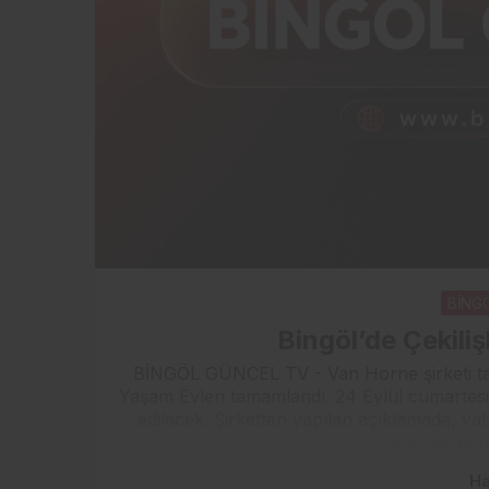
BİNG
Bingöl’de Çekili
BİNGÖL GÜNCEL TV - Van Horne şirketi tar
Yaşam Evleri tamamlandı. 24 Eylül cumartesi g
edilecek. Şirketten yapılan açıklamada, vata
cumartesi gün
Ha