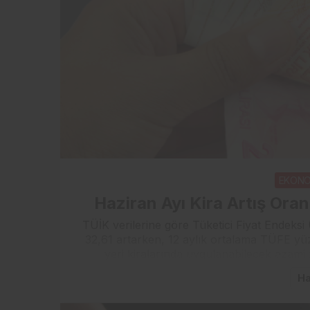
EKONO
Haziran Ayı Kira Artış Ora
TÜİK verilerine göre Tüketici Fiyat Endeksi
32,61 artarken, 12 aylık ortalama TÜFE yüz
yeri kiralarında uygulanabilecek azami z
Ha