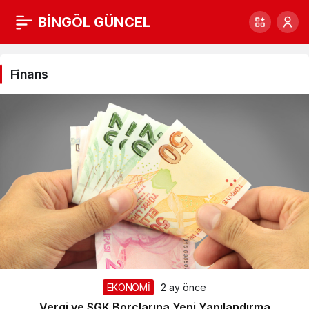
BİNGÖL GÜNCEL
Finans
Haberleri
Finans
EKONOMİ
2 ay önce
Vergi ve SGK Borçlarına Yeni Yapılandırma