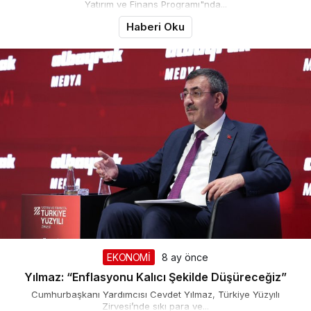
Yatırım ve Finans Programı"nda...
Haberi Oku
EKONOMİ
8 ay önce
Yılmaz: “Enflasyonu Kalıcı Şekilde Düşüreceğiz”
Cumhurbaşkanı Yardımcısı Cevdet Yılmaz, Türkiye Yüzyılı
Zirvesi’nde sıkı para ve...