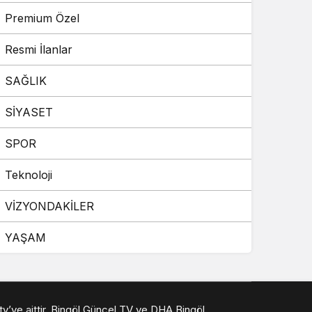
Premium Özel
Resmi İlanlar
SAĞLIK
SİYASET
SPOR
Teknoloji
VİZYONDAKİLER
YAŞAM
 tv’ye aittir. Bingöl Güncel TV ve DHA Bingöl