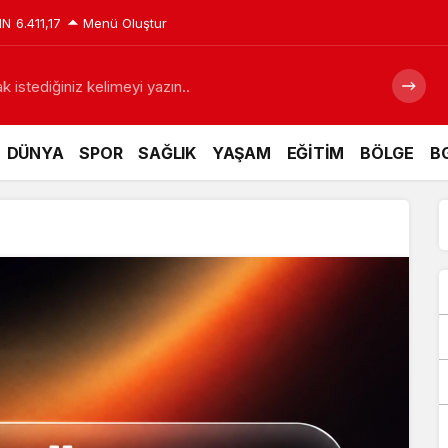
IN
6.411,17
Menü Oluştur
 istediğiniz kelimeyi yazın..
DÜNYA
SPOR
SAĞLIK
YAŞAM
EĞİTİM
BÖLGE
BG
 için tarihi fırsat pencereleri açılıyor
Siyaraya Zam yap