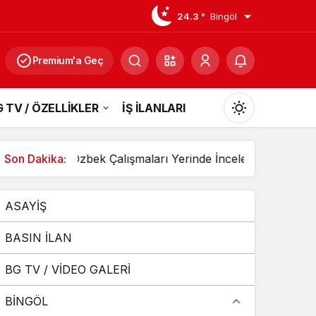
24.3 °
Bingöl
Premium'a Geç
 TV / ÖZELLİKLER
İŞ İLANLARI
Mod
değiştir
ıldı
Son Dakika:
Özbek Çalışmaları Yerinde İnceledi
3 Aracın Ka
ASAYİŞ
Gündüz Modu
Gündüz modunu seçin.
BASIN İLAN
BG TV / VİDEO GALERİ
Gece Modu
Gece modunu seçin.
BİNGÖL