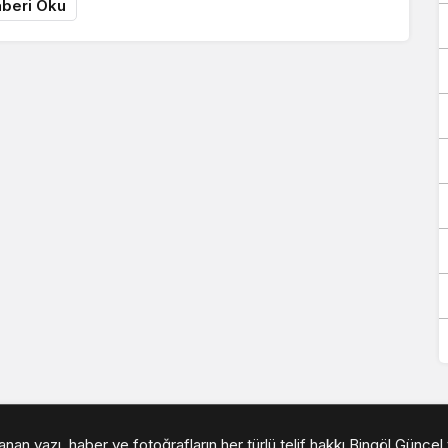
beri Oku
an yazı, haber ve fotoğrafların her türlü telif hakkı Bingöl Güncel