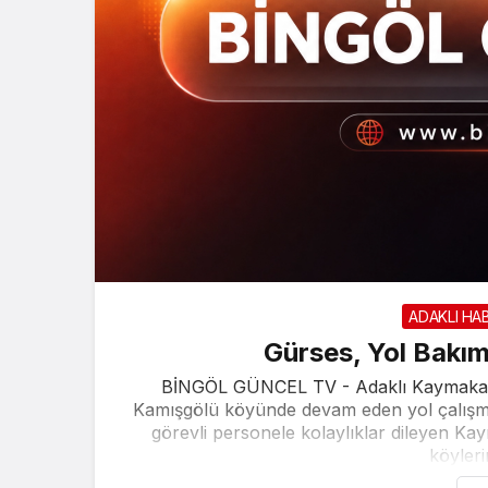
ADAKLI HA
Gürses, Yol Bakım
BİNGÖL GÜNCEL TV - Adaklı Kaymakamı G
Kamışgölü köyünde devam eden yol çalışmas
görevli personele kolaylıklar dileyen K
köyleri