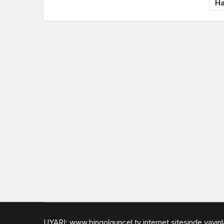
Ha
UYARI: www.bingolguncel.tv internet sitesinde yayınlan