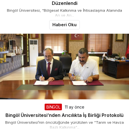
Düzenlendi
Bingöl Üniversitesi, “Bölgesel Kalkınma ve İhtisaslaşma Alanında
Arı ve Arı...
Haberi Oku
Takip Et
BİNGÖL
11 ay önce
Bingöl Üniversitesi’nden Arıcılıkta İş Birliği Protokolü
Bingöl Üniversitesi’nin öncülüğünde yürütülen ve “Tarım ve Havza
Bazlı Kalkınma”...