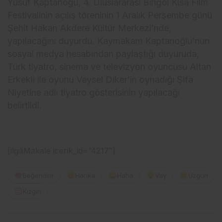
Yusuf Kaptanoğu, 4. Uluslararası Bingöl Kısa Film
Festivalinin açılış töreninin 1 Aralık Perşembe günü
Şehit Hakan Akdere Kültür Merkezi’nde,
yapılacağını duyurdu. Kaymakam Kaptanoğlu’nun
sosyal medya hesabından paylaştığı duyuruda,
Türk tiyatro, sinema ve televizyon oyuncusu Altan
Erkekli ile oyunu Veysel Diker’in oynadığı Şifa
Niyetine adlı tiyatro gösterisinin yapılacağı
belirtildi.
[ilgiliMakale icerik_id=”4217″]
Beğendim
Harika
Haha
Vay
Üzgün
Kızgın