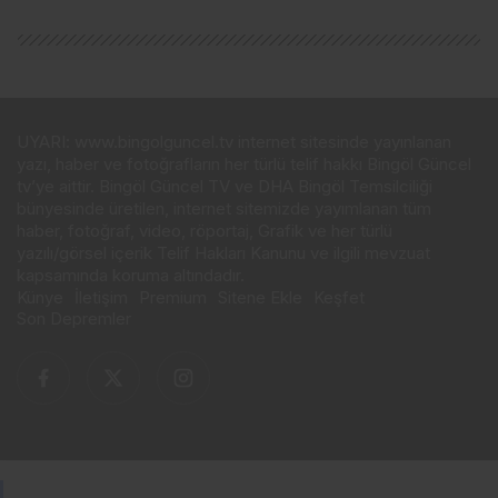
UYARI: www.bingolguncel.tv internet sitesinde yayınlanan
yazı, haber ve fotoğrafların her türlü telif hakkı Bingöl Güncel
tv’ye aittir. Bingöl Güncel TV ve DHA Bingöl Temsilciliği
bünyesinde üretilen, internet sitemizde yayımlanan tüm
haber, fotoğraf, video, röportaj, Grafik ve her türlü
yazılı/görsel içerik Telif Hakları Kanunu ve ilgili mevzuat
kapsamında koruma altındadır.
Künye
İletişim
Premium
Sitene Ekle
Keşfet
Son Depremler