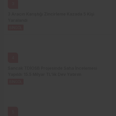
3
3 Aracın Karıştığı Zincirleme Kazada 5 Kişi
Yaralandı
BİNGÖL
2 gün önce
4
Sancak TDİOSB Projesinde Saha İncelemesi
Yapıldı: 15.5 Milyar TL’lik Dev Yatırım
BİNGÖL
2 gün önce
5