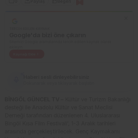
0
Paylaş
Beğen
TERCIH EDILEN KAYNAK
Google'da bizi öne çıkarın
Sitemizi Google aramalarında tercih edilen kaynak olarak
ekleyin.
Kaynağı Ekle
Haberi sesli dinleyebilirsiniz
Dokunarak veya tıklayarak başlatın
BİNGÖL GÜNCEL TV –
Kültür ve Turizm Bakanlığı
desteği ile Anadolu Kültür ve Sanat Meclisi
Derneği tarafından düzenlenen 4. Uluslararası
Bingöl Kısa Film Festivali’, 1-3 Aralık tarihleri
arasında gerçekleştirilecek. Genç Kaymakamı