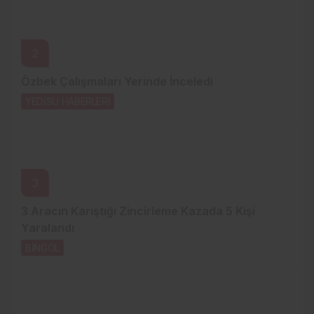
2
Özbek Çalışmaları Yerinde İnceledi
YEDİSU HABERLERİ
1 gün önce
3
3 Aracın Karıştığı Zincirleme Kazada 5 Kişi
Yaralandı
BİNGÖL
2 gün önce