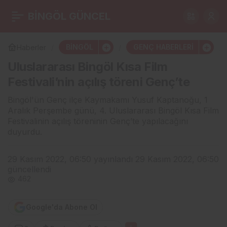
Jandarmanın Dur
BİNGÖL GÜNCEL
0
Paylaş
İhtarına Uymayan
BİNGÖL
GENÇ HABERLERİ
Haberler
Uluslararası Bingöl Kısa Film
Araçtan Uyuşturucu
Festivali’nin açılış töreni Genç’te
Çıktı
Bingöl'ün Genç ilçe Kaymakamı Yusuf Kaptanoğu, 1
Aralık Perşembe günü, 4. Uluslararası Bingöl Kısa Film
Festivalinin açılış töreninin Genç’te yapılacağını
duyurdu.
29 Kasım 2022, 06:50
yayınlandı
29 Kasım 2022, 06:50
güncellendi
462
Google'da Abone Ol