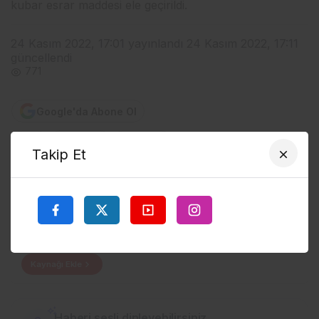
kubar esrar maddesi ele geçirildi.
24 Kasım 2022, 17:01
yayınlandı
24 Kasım 2022, 17:11
güncellendi
771
Google'da Abone Ol
0
Paylaş
Beğen
Takip Et
TERCIH EDILEN KAYNAK
Google'da bizi öne çıkarın
Sitemizi Google aramalarında tercih edilen kaynak olarak
ekleyin.
Kaynağı Ekle
Haberi sesli dinleyebilirsiniz