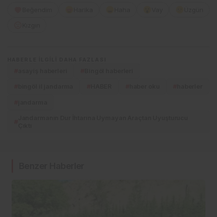
Beğendim
Harika
Haha
Vay
Üzgün
Kızgın
HABERLE ILGILI DAHA FAZLASI
#
asayiş haberleri
#
Bingöl haberleri
#
bingöl il jandarma
#
HABER
#
haber oku
#
haberler
#
jandarma
Jandarmanın Dur İhtarına Uymayan Araçtan Uyuşturucu
#
Çıktı
Benzer Haberler