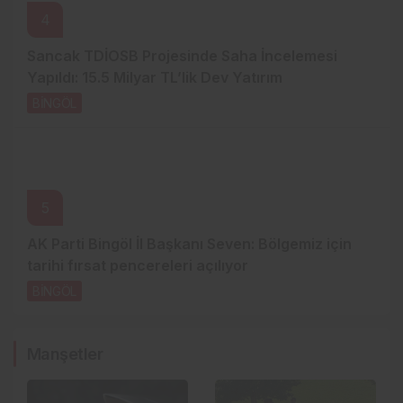
4
Sancak TDİOSB Projesinde Saha İncelemesi
Yapıldı: 15.5 Milyar TL’lik Dev Yatırım
BİNGÖL
2 gün önce
5
AK Parti Bingöl İl Başkanı Seven: Bölgemiz için
tarihi fırsat pencereleri açılıyor
BİNGÖL
2 gün önce
Manşetler