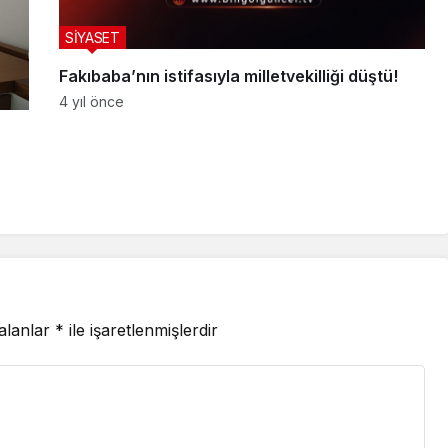
SİYASET
Fakıbaba’nın istifasıyla milletvekilliği düştü!
4 yıl önce
 alanlar
*
ile işaretlenmişlerdir