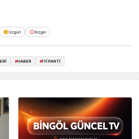
Üzgün
Kızgın
ERİ
#
HABER
#
İYİ PARTİ