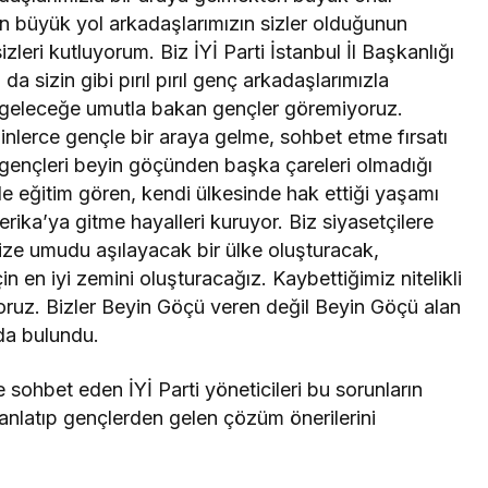
en büyük yol arkadaşlarımızın sizler olduğunun
Takip Et
izleri kutluyorum. Biz İYİ Parti İstanbul İl Başkanlığı
 sizin gibi pırıl pırıl genç arkadaşlarımızla
geleceğe umutla bakan gençler göremiyoruz.
Facebook
Twitter
lerce gençle bir araya gelme, sohbet etme fırsatı
ı gençleri beyin göçünden başka çareleri olmadığı
Youtube
Instagram
’de eğitim gören, kendi ülkesinde hak ettiği yaşamı
ka’ya gitme hayalleri kuruyor. Biz siyasetçilere
ize umudu aşılayacak bir ülke oluşturacak,
in en iyi zemini oluşturacağız. Kaybettiğimiz nitelikli
oruz. Bizler Beyin Göçü veren değil Beyin Göçü alan
nda bulundu.
sohbet eden İYİ Parti yöneticileri bu sorunların
anlatıp gençlerden gelen çözüm önerilerini