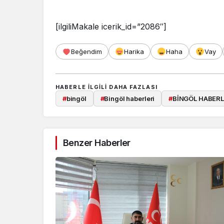
[ilgiliMakale icerik_id=”2086″]
Beğendim
Harika
Haha
Vay
HABERLE ILGILI DAHA FAZLASI
#
bingöl
#
Bingöl haberleri
#
BİNGÖL HABERL
Benzer Haberler