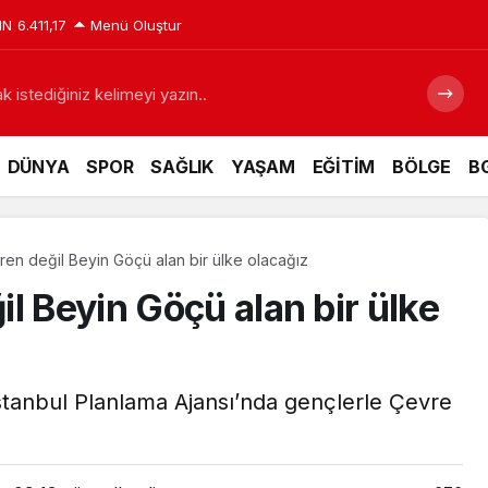
IN
6.411,17
Menü Oluştur
 istediğiniz kelimeyi yazın..
DÜNYA
SPOR
SAĞLIK
YAŞAM
EĞİTİM
BÖLGE
BG
en değil Beyin Göçü alan bir ülke olacağız
l Beyin Göçü alan bir ülke
, İstanbul Planlama Ajansı’nda gençlerle Çevre