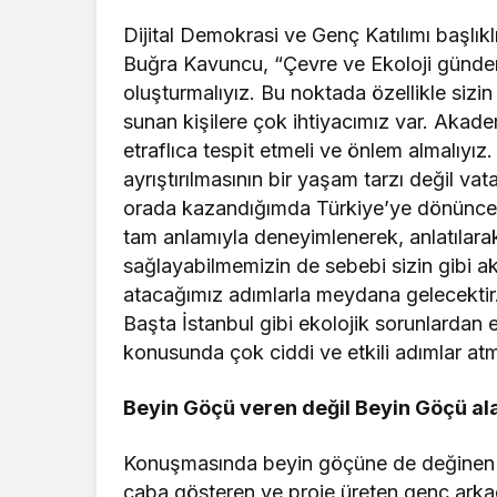
Dijital Demokrasi ve Genç Katılımı başlık
Buğra Kavuncu, “Çevre ve Ekoloji gündem
oluşturmalıyız. Bu noktada özellikle sizi
sunan kişilere çok ihtiyacımız var. Akad
etraflıca tespit etmeli ve önlem almalıyı
ayrıştırılmasının bir yaşam tarzı değil va
orada kazandığımda Türkiye’ye dönünce 
tam anlamıyla deneyimlenerek, anlatılara
sağlayabilmemizin de sebebi sizin gibi ak
atacağımız adımlarla meydana gelecektir.
Başta İstanbul gibi ekolojik sorunlardan
konusunda çok ciddi ve etkili adımlar atma
Beyin Göçü veren değil Beyin Göçü ala
Konuşmasında beyin göçüne de değinen K
çaba gösteren ve proje üreten genç arka