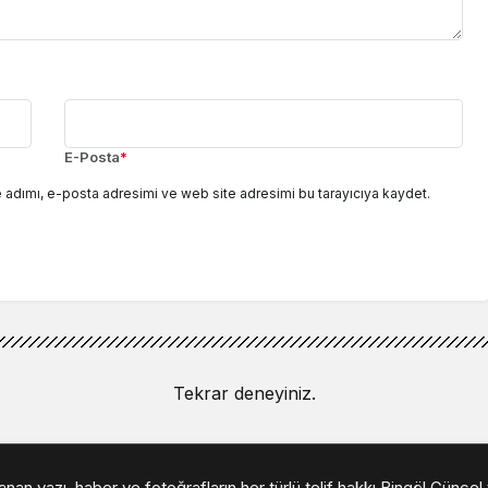
E-Posta
*
 adımı, e-posta adresimi ve web site adresimi bu tarayıcıya kaydet.
Tekrar deneyiniz.
an yazı, haber ve fotoğrafların her türlü telif hakkı Bingöl Güncel