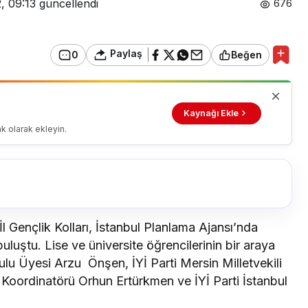
, 09:13
güncellendi
676
Paylaş
0
Beğen
Kaynağı Ekle
k olarak ekleyin.
 İl Gençlik Kolları, İstanbul Planlama Ajansı’nda
uluştu. Lise ve üniversite öğrencilerinin bir araya
rulu Üyesi Arzu Önşen, İYİ Parti Mersin Milletvekili
rı Koordinatörü Orhun Ertürkmen ve İYİ Parti İstanbul
.