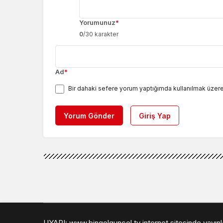
Yorumunuz
*
0
/30 karakter
Ad
*
Bir dahaki sefere yorum yaptığımda kullanılmak üzere
Yorum Gönder
Giriş Yap
UYARI: www.bingolguncel.tv internet sitesinde yayınlan