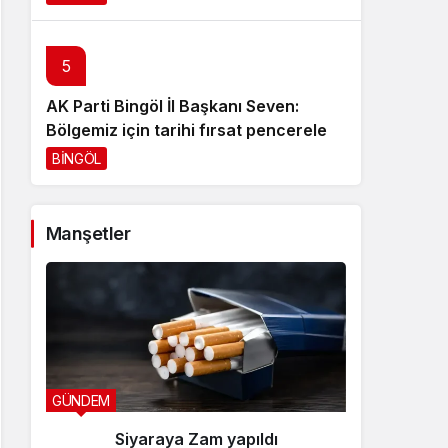
5
AK Parti Bingöl İl Başkanı Seven:
Bölgemiz için tarihi fırsat pencereleri
açılıyor
BİNGÖL
3 gün önce
Manşetler
GÜNDEM
YEDİSU H
Siyaraya Zam yapıldı
Özb