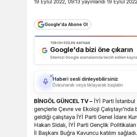
19 Eylül 2022, 09:13
yayınlandı
19 Eylül 2022
Google'da Abone Ol
TERCIH EDILEN KAYNAK
Google'da bizi öne çıkarın
Sitemizi Google aramalarında tercih edilen kayna
Haberi sesli dinleyebilirsiniz
Dokunarak veya tıklayarak başlatın
BİNGÖL GÜNCEL TV –
İYİ Parti İstanbul
gençlerle Çevre ve Ekoloji Çalıştayı’nda b
geldiği çalıştaya İYİ Parti Genel İdare Ku
Hakan Sidalı, İYİ Parti Gençlik Politikala
İl Başkanı Buğra Kavuncu katılım sağladı