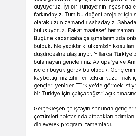
duyuyoruz. İyi bir Türkiye’nin inşasında 
farkındayız. Tüm bu değerli projeler için s
olarak uzun zamandır sahadayız. Sahada da
buluşuyoruz. Fakat maalesef her zaman 
Bugüne kadar saha çalışmalarımızda onbin
bulduk. Ne yazıktır ki ülkemizin koşullar
düşüncesine ulaştırıyor. Yıllarca Türkiye
bulamayan gençlerimiz Avrupa’ya ve Ameri
ise en büyük görev bu olacak. Gençlerim
kaybettiğimiz zihinleri tekrar kazanmak iç
gençleri yeniden Türkiye’de görmek istiy
bir Türkiye için çalışacağız.” açıklaması
Gerçekleşen çalıştayın sonunda gençlerle 
çözümleri noktasında atacakları adımları 
dinleyerek programı tamamladı.