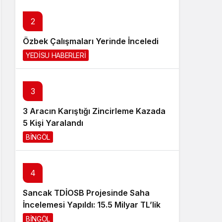
Sistem Modu
2
Sistem modunu seçin.
Özbek Çalışmaları Yerinde İnceledi
YEDİSU HABERLERİ
2 gün önce
3
3 Aracın Karıştığı Zincirleme Kazada
5 Kişi Yaralandı
BİNGÖL
3 gün önce
4
Sancak TDİOSB Projesinde Saha
İncelemesi Yapıldı: 15.5 Milyar TL’lik
Dev Yatırım
BİNGÖL
3 gün önce