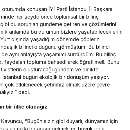
lı oturumda konuşan İYİ Parti İstanbul İl Başkanı
inde her şeyde önce toplumsal bir bilinç
n gibi bu sorunları gündeme getiren ve çözümlerini
emik anlamda bu durumun bizlere yaşatabileceklerini
z. Yurt dışında yaşadığım dönemde çöplerin
tandaşlık bilinci olduğunu görmüştüm. Bu bilinci
de aynı anlayışta yaşamımı sürdürdüm. Bu bilinç
k, faydaları topluma bahsedilerek öğretilmeli. Bunu
tivistlerin oluşturacağı gündem ve birlikte
 İstanbul bugün ekolojik bir dönüşüm yaşıyor.
 en çok etkilenecek şehrimiz olmak üzere çevre
lıyız.” dedi.
n bir ülke olacağız
avuncu, “Bugün sizin gibi duyarlı, dünyamız için
daşlarımızla bir araya gelmekten büyük onur