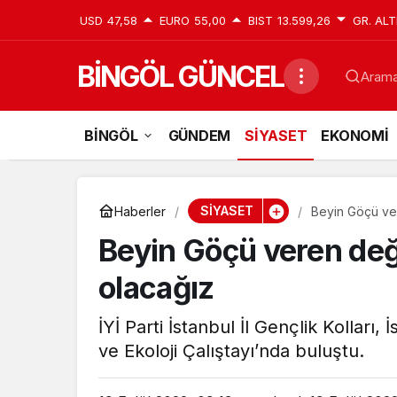
USD
47,58
EURO
55,00
BIST
13.599,26
GR. ALT
BİNGÖL GÜNCEL
Aramak
BİNGÖL
GÜNDEM
SİYASET
EKONOMİ
SİYASET
Haberler
Beyin Göçü ver
Beyin Göçü veren deği
olacağız
İYİ Parti İstanbul İl Gençlik Kolları
ve Ekoloji Çalıştayı’nda buluştu.