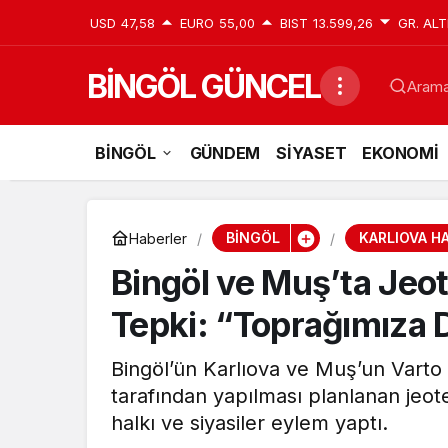
USD
47,58
EURO
55,00
BIST
13.599,26
GR. ALT
BİNGÖL GÜNCEL
Aramak
BİNGÖL
GÜNDEM
SİYASET
EKONOMİ
BİNGÖL
KARLIOVA HA
Haberler
Bingöl ve Muş’ta Jeo
Tepki: “Toprağımıza
Bingöl’ün Karlıova ve Muş’un Varto i
tarafından yapılması planlanan jeot
halkı ve siyasiler eylem yaptı.