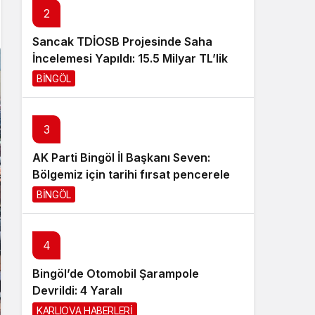
2
Sistem Modu
Sistem modunu seçin.
Sancak TDİOSB Projesinde Saha
İncelemesi Yapıldı: 15.5 Milyar TL’lik
Dev Yatırım
BİNGÖL
13 saat önce
3
AK Parti Bingöl İl Başkanı Seven:
Bölgemiz için tarihi fırsat pencereleri
açılıyor
BİNGÖL
15 saat önce
4
Bingöl’de Otomobil Şarampole
5
Devrildi: 4 Yaralı
Türkiye–Fransa Gençlik Değişim
KARLIOVA HABERLERİ
15 saat önce