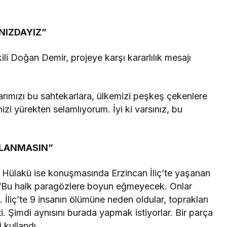
NIZDAYIZ”
li Doğan Demir, projeye karşı kararlılık mesajı
Takip Et
arımızı bu sahtekarlara, ülkemizi peşkeş çekenlere
Facebook
Twitter
i yürekten selamlıyorum. İyi ki varsınız, bu
”
Youtube
Instagram
RLANMASIN”
k Hülakü ise konuşmasında Erzincan İliç’te yaşanan
 “Bu halk paragözlere boyun eğmeyecek. Onlar
 İliç’te 9 insanın ölümüne neden oldular, toprakları
ti. Şimdi aynısını burada yapmak istiyorlar. Bir parça
 kullandı.