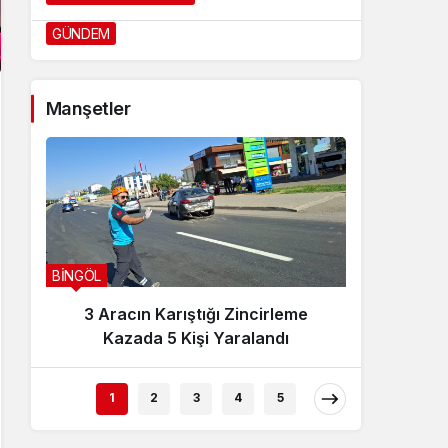
Programı Başvuruları Başladı
GÜNDEM
1 gün önce
Manşetler
BİNGÖL
BİNGÖL
3 Aracın Karıştığı Zincirleme
Sanca
Kazada 5 Kişi Yaralandı
İncel
1
2
3
4
5