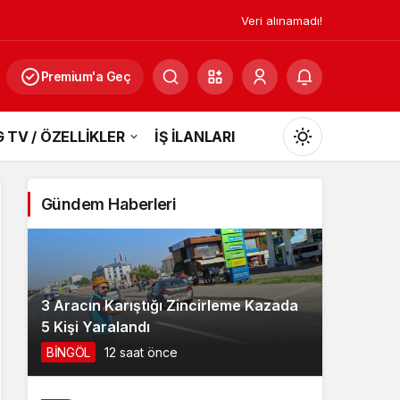
Veri alınamadı!
Premium'a Geç
 TV / ÖZELLİKLER
İŞ İLANLARI
Mod
değiştir
Gündem Haberleri
Gündüz Modu
Gündüz modunu seçin.
3 Aracın Karıştığı Zincirleme Kazada
5 Kişi Yaralandı
Gece Modu
BİNGÖL
12 saat önce
Gece modunu seçin.