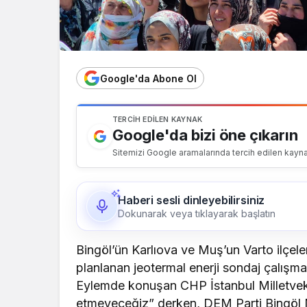
Google'da Abone Ol
TERCIH EDILEN KAYNAK
Google'da bizi öne çıkarın
Sitemizi Google aramalarında tercih edilen kayna
Haberi sesli dinleyebilirsiniz
Dokunarak veya tıklayarak başlatın
Bingöl’ün Karlıova ve Muş’un Varto ilçele
planlanan jeotermal enerji sondaj çalışmal
Eylemde konuşan CHP İstanbul Milletveki
etmeyeceğiz” derken, DEM Parti Bingöl Mi