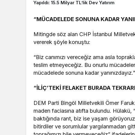
Yapıldı: 15.5 Milyar TL’lik Dev Yatırım
“MÜCADELEDE SONUNA KADAR YANI
Mitingde söz alan CHP İstanbul Milletveki
vererek şöyle konuştu:
“Biz canımızı vereceğiz ama asla toprakl
teslim etmeyeceğiz. Bu onurlu mücadeleniz
mücadelede sonuna kadar yanınızdayız.
“İLİÇ’TEKİ FELAKET BURADA TEKRA
DEM Parti Bingöl Milletvekili Ömer Faru
maden faciasına atıfta bulundu. Hülakü,
baktığında rant, biz ise yaşam görüyoruz.
bitirdiler ve sorumlular yargılanmadan git
toprağımızı bile vermeyeceğiz” ifadelerini