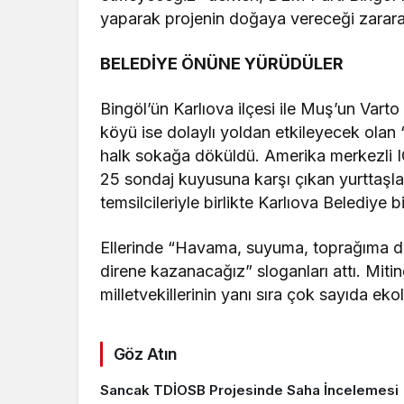
yaparak projenin doğaya vereceği zarara 
BELEDİYE ÖNÜNE YÜRÜDÜLER
Bingöl’ün Karlıova ilçesi ile Muş’un Vart
köyü ise dolaylı yoldan etkileyecek olan
halk sokağa döküldü. Amerika merkezli I
25 sondaj kuyusuna karşı çıkan yurttaşlar,
temsilcileriyle birlikte Karlıova Belediye
Ellerinde “Havama, suyuma, toprağıma do
direne kazanacağız” sloganları attı. Mi
milletvekillerinin yanı sıra çok sayıda ekol
Göz Atın
Sancak TDİOSB Projesinde Saha İncelemesi