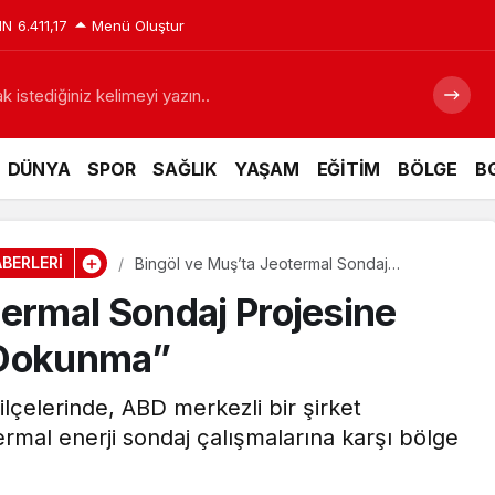
IN
6.411,17
Menü Oluştur
 istediğiniz kelimeyi yazın..
DÜNYA
SPOR
SAĞLIK
YAŞAM
EĞİTİM
BÖLGE
BG
BERLERİ
Bingöl ve Muş’ta Jeotermal Sondaj
Projesine Tepki: “Toprağımıza Dokunma”
termal Sondaj Projesine
 Dokunma”
lçelerinde, ABD merkezli bir şirket
ermal enerji sondaj çalışmalarına karşı bölge