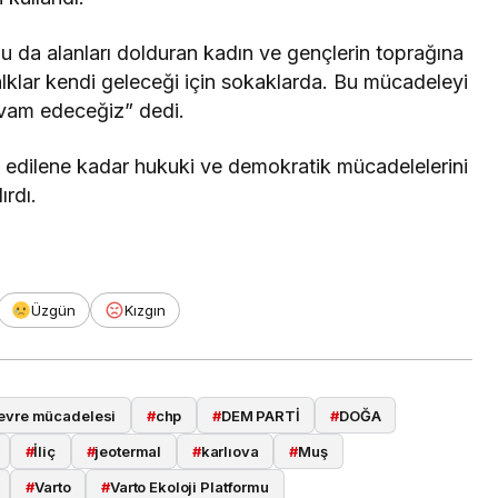
u da alanları dolduran kadın ve gençlerin toprağına
klar kendi geleceği için sokaklarda. Bu mücadeleyi
evam edeceğiz” dedi.
al edilene kadar hukuki ve demokratik mücadelelerini
ırdı.
Üzgün
Kızgın
evre mücadelesi
#
chp
#
DEM PARTİ
#
DOĞA
#
İliç
#
jeotermal
#
karlıova
#
Muş
#
Varto
#
Varto Ekoloji Platformu