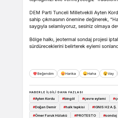
DEM Parti Tunceli Milletvekili Ayten Kord
sahip çıkmasının önemine değinerek, “Hal
saygıyla selamlıyoruz, sesiniz olmaya d
Bölge halkı, jeotermal sondaj projesi ipt
sürdüreceklerini belirterek eylemi sonland
Beğendim
Harika
Haha
Vay
HABERLE ILGILI DAHA FAZLASI
#
Ayten Kordu
#
bingöl
#
çevre eylemi
#
ç
#
Doğan Demir
#
halk tepkisi
#
IGNIS H2 A.Ş.
#
Ömer Faruk Hülakü
#
PROTESTO
#
sondaj