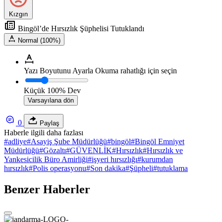
Kızgın
Bingöl’de Hırsızlık Şüphelisi Tutuklandı
Normal (100%)
Yazı Boyutunu Ayarla
Okuma rahatlığı için seçin
Küçük
100%
Dev
Varsayılana dön
0
Paylaş
Haberle ilgili daha fazlası
#
adliye
#
Asayiş Şube Müdürlüğü
#
bingöl
#
Bingöl Emniyet
Müdürlüğü
#
Gözaltı
#
GÜVENLİK
#
Hırsızlık
#
Hırsızlık ve
Yankesicilik Büro Amirliği
#
işyeri hırsızlığı
#
kurumdan
hırsızlık
#
Polis operasyonu
#
Son dakika
#
Şüpheli
#
tutuklama
Benzer Haberler