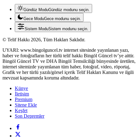
Gündüz Modu
Gündüz modunu seçin.
Gece Modu
Gece modunu seçin.
Sistem Modu
Sistem modunu seçin.
© Telif Hakkı 2026, Tüm Hakları Saklıdır.
UYARI: www.bingolguncel.tv internet sitesinde yayınlanan yazı,
haber ve fotoğrafların her türlü telif hakkı Bingöl Güncel tv’ye aittir.
Bingöl Güncel TV ve DHA Bingöl Temsilciliği bünyesinde üretilen,
internet sitemizde yayımlanan tüm haber, fotoğraf, video, röportaj,
Grafik ve her türlü yazılı/görsel içerik Telif Hakları Kanunu ve ilgili
mevzuat kapsamında koruma altındadır.
Künye
İletişim
Premium
Sitene Ekle
Keşfet
Son Depremler