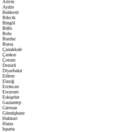
Artvin
Aydın
Balıkesir
Bilecik
Bingöl
Bitlis
Bolu
Burdur
Bursa
Çanakkale
Çankırı
Çorum
Denizli
Diyarbakır
Edirne
Elazığ
Erzincan
Erzurum
Eskişehir
Gaziantep
Giresun
Gümüşhane
Hakkari
Hatay
Isparta