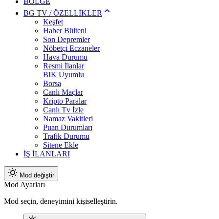
BÖLGE
BG TV / ÖZELLİKLER
Keşfet
Haber Bülteni
Son Depremler
Nöbetçi Eczaneler
Hava Durumu
Resmi İlanlar
BIK Uyumlu
Borsa
Canlı Maçlar
Kripto Paralar
Canlı Tv İzle
Namaz Vakitleri
Puan Durumları
Trafik Durumu
Sitene Ekle
İŞ İLANLARI
Mod değiştir
Mod Ayarları
Mod seçin, deneyimini kişiselleştirin.