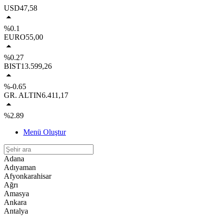
USD
47,58
%0.1
EURO
55,00
%0.27
BIST
13.599,26
%-0.65
GR. ALTIN
6.411,17
%2.89
Menü Oluştur
Adana
Adıyaman
Afyonkarahisar
Ağrı
Amasya
Ankara
Antalya