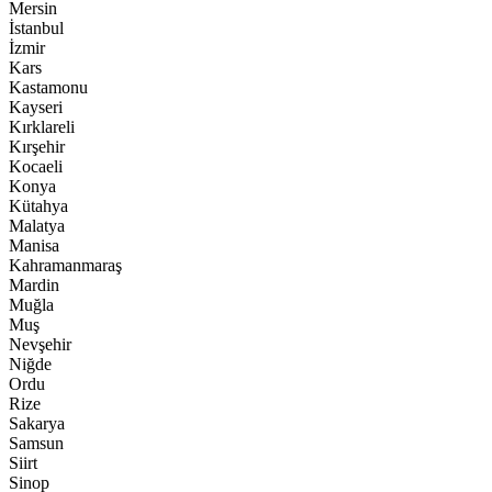
Mersin
İstanbul
İzmir
Kars
Kastamonu
Kayseri
Kırklareli
Kırşehir
Kocaeli
Konya
Kütahya
Malatya
Manisa
Kahramanmaraş
Mardin
Muğla
Muş
Nevşehir
Niğde
Ordu
Rize
Sakarya
Samsun
Siirt
Sinop