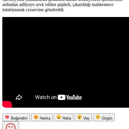
ardından adliyeye sevk edilen şüpheli, çıkarıldığı mahkemece
tutuklanarak cezaevine gönderildi.
Beğendim
Harika
Haha
Vay
Üzgün