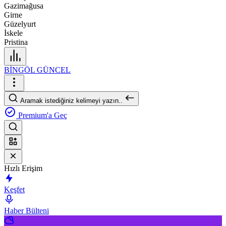
Gazimağusa
Girne
Güzelyurt
İskele
Pristina
BİNGÖL GÜNCEL
Aramak istediğiniz kelimeyi yazın..
Premium'a Geç
Hızlı Erişim
Keşfet
Haber Bülteni