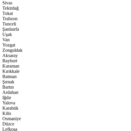
Sivas
Tekirdağ
Tokat
Trabzon
Tunceli
Şanlıurfa
Uşak
Van
Yozgat
Zonguldak
Aksaray
Bayburt
Karaman
Kırıkkale
Batman
Şırnak
Bartın
Ardahan
Iğdır
Yalova
Karabük
Kilis
Osmaniye
Düzce
Lefkoşa