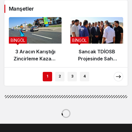
Manşetler
BİNGÖL
BİNGÖL
3 Aracın Karıştığı
Sancak TDİOSB
Zincirleme Kazada
Projesinde Saha
5 Kişi Yaralandı
İncelemesi Yapıldı:
15.5 Milyar TL’lik
1
2
3
4
Dev Yatırım