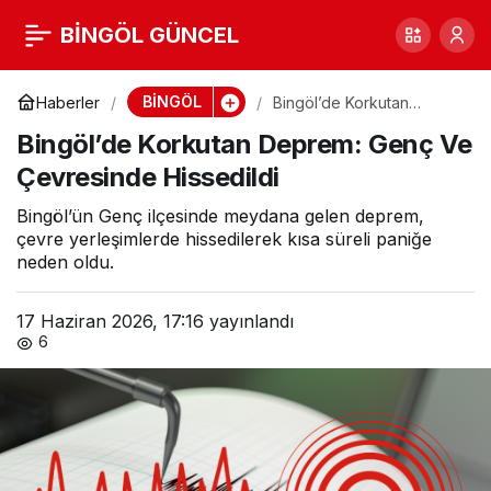
Bingöl’de Korkutan
BİNGÖL GÜNCEL
0
Deprem: Genç Ve
BİNGÖL
Haberler
Bingöl’de Korkutan
Deprem: Genç Ve
Bingöl’de Korkutan Deprem: Genç Ve
Çevresinde Hissedildi
Çevresinde Hissedildi
Çevresinde Hissedildi
Bingöl’ün Genç ilçesinde meydana gelen deprem,
çevre yerleşimlerde hissedilerek kısa süreli paniğe
neden oldu.
17 Haziran 2026, 17:16
yayınlandı
6