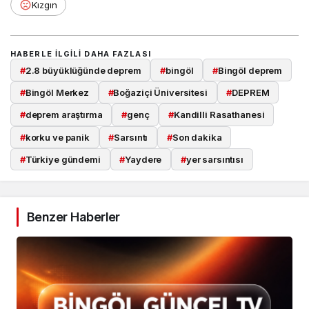
Kızgın
HABERLE ILGILI DAHA FAZLASI
#
2.8 büyüklüğünde deprem
#
bingöl
#
Bingöl deprem
#
Bingöl Merkez
#
Boğaziçi Üniversitesi
#
DEPREM
#
deprem araştırma
#
genç
#
Kandilli Rasathanesi
#
korku ve panik
#
Sarsıntı
#
Son dakika
#
Türkiye gündemi
#
Yaydere
#
yer sarsıntısı
Benzer Haberler