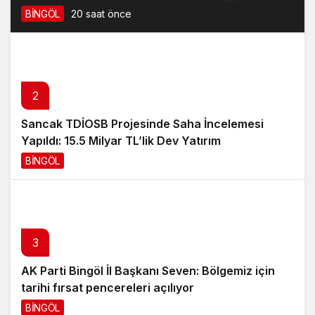
BİNGÖL
20 saat önce
2
Sancak TDİOSB Projesinde Saha İncelemesi
Yapıldı: 15.5 Milyar TL’lik Dev Yatırım
BİNGÖL
21 saat önce
3
AK Parti Bingöl İl Başkanı Seven: Bölgemiz için
tarihi fırsat pencereleri açılıyor
BİNGÖL
23 saat önce