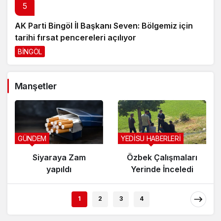
5
AK Parti Bingöl İl Başkanı Seven: Bölgemiz için
tarihi fırsat pencereleri açılıyor
BİNGÖL
1 gün önce
Manşetler
GÜNDEM
YEDİSU HABERLERİ
Siyaraya Zam
Özbek Çalışmaları
yapıldı
Yerinde İnceledi
1
2
3
4