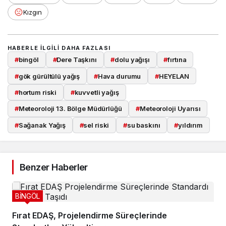
Kızgın
HABERLE ILGILI DAHA FAZLASI
#
bingöl
#
Dere Taşkını
#
dolu yağışı
#
fırtına
#
gök gürültülü yağış
#
Hava durumu
#
HEYELAN
#
hortum riski
#
kuvvetli yağış
#
Meteoroloji 13. Bölge Müdürlüğü
#
Meteoroloji Uyarısı
#
Sağanak Yağış
#
sel riski
#
su baskını
#
yıldırım
Benzer Haberler
BİNGÖL
Fırat EDAŞ, Projelendirme Süreçlerinde