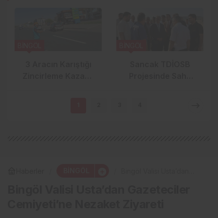
BİNGÖL
BİNGÖL
3 Aracın Karıştığı
Sancak TDİOSB
Zincirleme Kazada
Projesinde Saha
5 Kişi Yaralandı
İncelemesi Yapıldı:
15.5 Milyar TL’lik
1
2
3
4
Dev Yatırım
BİNGÖL
Haberler
Bingöl Valisi Usta’dan
Gazeteciler Cemiyeti’ne
Bingöl Valisi Usta’dan Gazeteciler
Nezaket Ziyareti
Cemiyeti’ne Nezaket Ziyareti