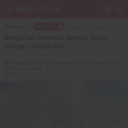
Bingöl Valisi Usta’dan
BİNGÖL GÜNCEL
0
Paylaş
Gazeteciler Cemiyeti’ne
BİNGÖL
Haberler
Bingöl’de Ormanlık Alanda
Çıkan Yangın söndürüldü
Bingöl’de Ormanlık Alanda Çıkan
Nezaket Ziyareti
Yangın söndürüldü
16 Ağustos 2024, 16:28
yayınlandı
16 Ağustos 2024,
16:28
güncellendi
880