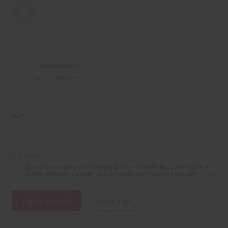
Yorumunuz
*
0
/30 karakter
Ad
*
E-Posta
*
Bir dahaki sefere yorum yaptığımda kullanılmak üzere adımı, e-
posta adresimi ve web site adresimi bu tarayıcıya kaydet.
Yorum Gönder
Giriş Yap