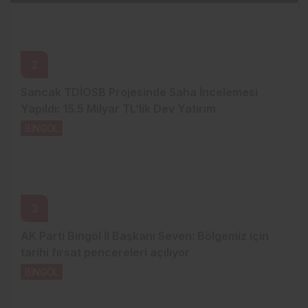
2
Sancak TDİOSB Projesinde Saha İncelemesi
Yapıldı: 15.5 Milyar TL’lik Dev Yatırım
BİNGÖL
19 saat önce
3
AK Parti Bingöl İl Başkanı Seven: Bölgemiz için
tarihi fırsat pencereleri açılıyor
BİNGÖL
21 saat önce