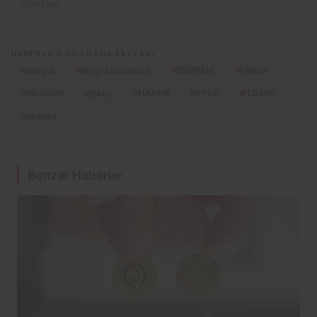
Kızgın
HABERLE ILGILI DAHA FAZLASI
#
bingöl
#
Bingöl haberleri
#
DEPREM
#
Eğitim
#
ekonomi
#
genç
#
HABER
#
SPOR
#
TBMM
#
türkiye
Benzer Haberler