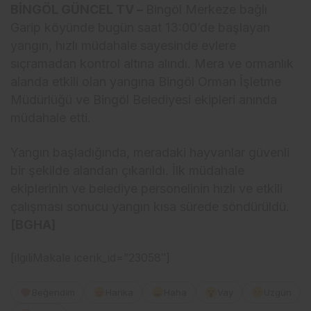
BİNGÖL GÜNCEL TV –
Bingöl Merkeze bağlı
Garip köyünde bugün saat 13:00’de başlayan
yangın, hızlı müdahale sayesinde evlere
sıçramadan kontrol altına alındı. Mera ve ormanlık
alanda etkili olan yangına Bingöl Orman İşletme
Müdürlüğü ve Bingöl Belediyesi ekipleri anında
müdahale etti.
Yangın başladığında, meradaki hayvanlar güvenli
bir şekilde alandan çıkarıldı. İlk müdahale
ekiplerinin ve belediye personelinin hızlı ve etkili
çalışması sonucu yangın kısa sürede söndürüldü.
[BGHA]
[ilgiliMakale icerik_id=”23058″]
Beğendim
Harika
Haha
Vay
Üzgün