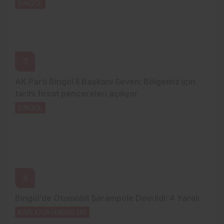
BİNGÖL
19 saat önce
3
AK Parti Bingöl İl Başkanı Seven: Bölgemiz için
tarihi fırsat pencereleri açılıyor
BİNGÖL
21 saat önce
4
Bingöl’de Otomobil Şarampole Devrildi: 4 Yaralı
KARLIOVA HABERLERİ
21 saat önce