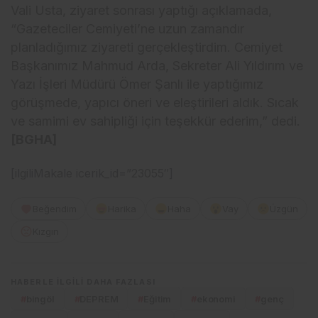
Vali Usta, ziyaret sonrası yaptığı açıklamada,
“Gazeteciler Cemiyeti’ne uzun zamandır
planladığımız ziyareti gerçekleştirdim. Cemiyet
Başkanımız Mahmud Arda, Sekreter Ali Yıldırım ve
Yazı İşleri Müdürü Ömer Şanlı ile yaptığımız
görüşmede, yapıcı öneri ve eleştirileri aldık. Sıcak
ve samimi ev sahipliği için teşekkür ederim,” dedi.
[BGHA]
[ilgiliMakale icerik_id=”23055″]
Beğendim
Harika
Haha
Vay
Üzgün
Kızgın
HABERLE ILGILI DAHA FAZLASI
#
bingöl
#
DEPREM
#
Eğitim
#
ekonomi
#
genç