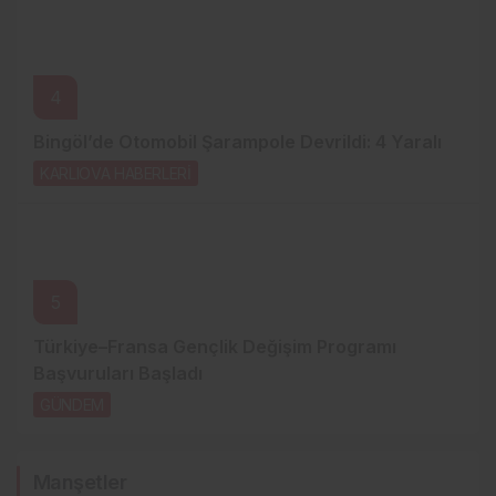
4
Bingöl’de Otomobil Şarampole Devrildi: 4 Yaralı
KARLIOVA HABERLERİ
21 saat önce
5
Türkiye–Fransa Gençlik Değişim Programı
Başvuruları Başladı
GÜNDEM
2 gün önce
Manşetler