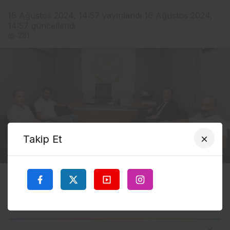
16 Ağustos 2024, 14:57
yayınlandı
16 Ağustos 2024,
14:57
güncellendi
281
Takip Et
Google'da Abone Ol
0
Paylaş
Beğen