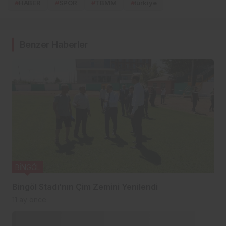
#
HABER
#
SPOR
#
TBMM
#
türkiye
Benzer Haberler
BİNGÖL
Bingöl Stadı’nın Çim Zemini Yenilendi
11 ay önce