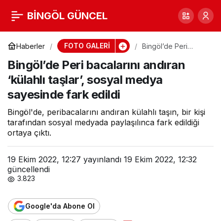
Bingöl’de Peri bacalarını
BİNGÖL GÜNCEL
0
andıran ‘külahlı taşlar’,
FOTO GALERİ
Haberler
Bingöl’de Peri
bacalarını andıran
Bingöl’de Peri bacalarını andıran
‘külahlı taşlar’,
sosyal medya sayesinde
sosyal medya
‘külahlı taşlar’, sosyal medya
sayesinde fark
edildi
sayesinde fark edildi
fark edildi
Bingöl'de, peribacalarını andıran külahlı taşın, bir kişi
tarafından sosyal medyada paylaşılınca fark edildiği
ortaya çıktı.
19 Ekim 2022, 12:27
yayınlandı
19 Ekim 2022, 12:32
güncellendi
3.823
Google'da Abone Ol