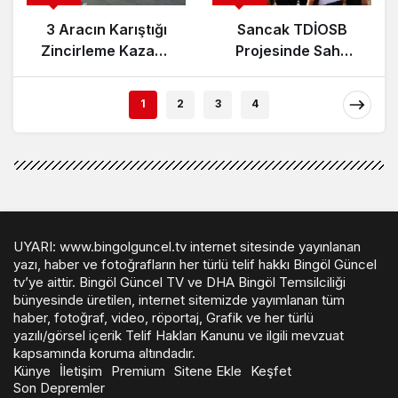
3 Aracın Karıştığı
Sancak TDİOSB
Zincirleme Kazada
Projesinde Saha
5 Kişi Yaralandı
İncelemesi Yapıldı:
15.5 Milyar TL’lik
1
2
3
4
Dev Yatırım
UYARI: www.bingolguncel.tv internet sitesinde yayınlanan
yazı, haber ve fotoğrafların her türlü telif hakkı Bingöl Güncel
tv’ye aittir. Bingöl Güncel TV ve DHA Bingöl Temsilciliği
bünyesinde üretilen, internet sitemizde yayımlanan tüm
haber, fotoğraf, video, röportaj, Grafik ve her türlü
yazılı/görsel içerik Telif Hakları Kanunu ve ilgili mevzuat
kapsamında koruma altındadır.
Künye
İletişim
Premium
Sitene Ekle
Keşfet
Son Depremler