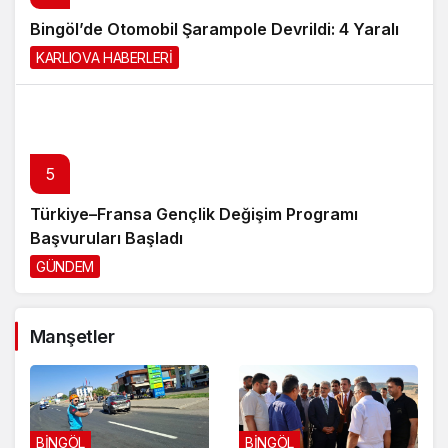
Bingöl’de Otomobil Şarampole Devrildi: 4 Yaralı
KARLIOVA HABERLERİ
5 saat önce
5
Türkiye–Fransa Gençlik Değişim Programı
Başvuruları Başladı
GÜNDEM
1 gün önce
Manşetler
BİNGÖL
BİNGÖL