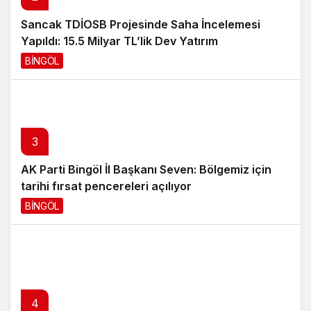
Sancak TDİOSB Projesinde Saha İncelemesi
Yapıldı: 15.5 Milyar TL’lik Dev Yatırım
BİNGÖL
3 saat önce
3
AK Parti Bingöl İl Başkanı Seven: Bölgemiz için
tarihi fırsat pencereleri açılıyor
BİNGÖL
4 saat önce
4