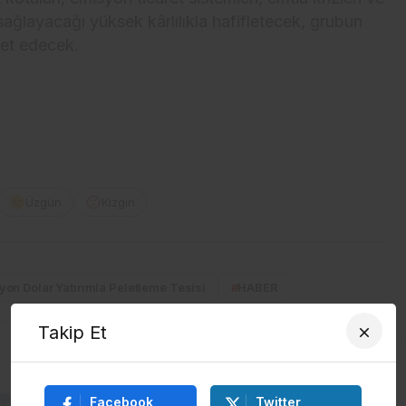
 sağlayacağı yüksek kârlılıkla hafifletecek, grubun
met edecek.
Üzgün
Kızgın
yon Dolar Yatırımla Peletleme Tesisi
#
HABER
Takip Et
Facebook
Twitter