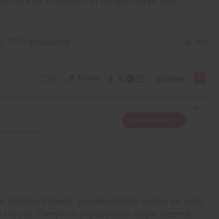
up şirketi Ermaden’in Bingöl-Avnik’teki
, 17:19
güncellendi
984
Paylaş
0
Beğen
Kaynağı Ekle
k olarak ekleyin.
k üreticisi Erdemir, gerçekleştirdiği yatırım ve satın
ye taşıyor. Ülkeye ve paydaşlarına değer üretmek