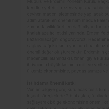
Müdürü ve Erdemir Yönetim Kurulu Başka
kendine yetebilir rezerv yapısına sahip o
cevheri maden işletmesinde yapılacak bu 
adım atarak en önemli ham madde kalemin
zamanda yıllık üretilecek 3 milyon ton pele
ithalatı azaltıcı etkisi yanında, Erdemir’e 
kazandıracağını öngörüyoruz. Hedeflenen 
sağlayacağı katkının yanında ithalatı aza
önemli değer oluşturacaktır. Erdemir’in ç
madencilik alanındaki uzmanlığıyla kurul
ihtiyacının büyük kısmının milli ve yerli 
ülkemiz ekonomisine, paydaşlarımıza ve üy
İstihdama önemli katkı
Verilen bilgiye göre, kurulacak tesis tüm
inşaat süreçlerinde 2 bini aşkın, faaliyete
sağlayarak bölge ekonomisine önemli kat
çelik sektörünü derinden etkileyen ticaret 