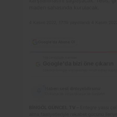
karşılanmasını sağlayacak. Tesis, gr
maden sahasında kurulacak.
4 Kasım 2022, 17:19
yayınlandı
4 Kasım 2022
Google'da Abone Ol
TERCIH EDILEN KAYNAK
Google'da bizi öne çıkarın
Sitemizi Google aramalarında tercih edilen kayna
Haberi sesli dinleyebilirsiniz
Dokunarak veya tıklayarak başlatın
BİNGÖL GÜNCEL TV –
Entegre yassı çeli
alma faaliyetleriyle rekabet gücünü ileri