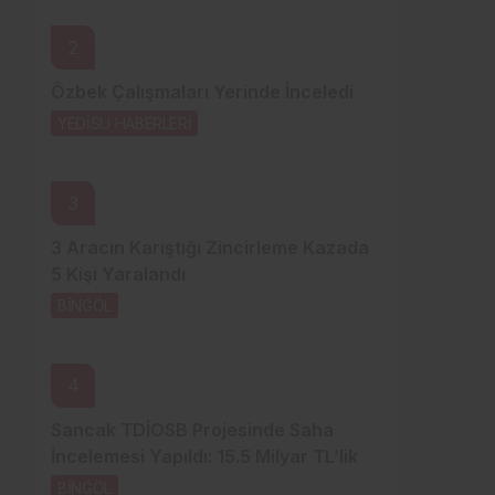
Sistem Modu
2
Sistem modunu seçin.
Özbek Çalışmaları Yerinde İnceledi
YEDİSU HABERLERİ
5 saat önce
3
3 Aracın Karıştığı Zincirleme Kazada
5 Kişi Yaralandı
BİNGÖL
1 gün önce
4
Sancak TDİOSB Projesinde Saha
İncelemesi Yapıldı: 15.5 Milyar TL’lik
Dev Yatırım
BİNGÖL
1 gün önce