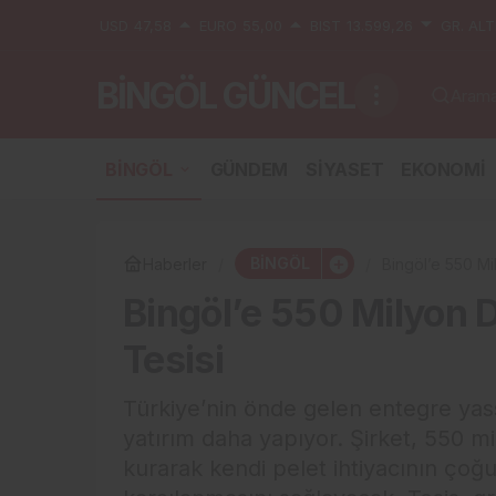
USD
47,58
EURO
55,00
BIST
13.599,26
GR. ALT
BİNGÖL GÜNCEL
Aramak
BİNGÖL
GÜNDEM
SİYASET
EKONOMİ
BİNGÖL
Haberler
Bingöl’e 550 Mi
Bingöl’e 550 Milyon D
Tesisi
Türkiye’nin önde gelen entegre yassı 
yatırım daha yapıyor. Şirket, 550 mi
kurarak kendi pelet ihtiyacının çoğ