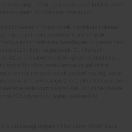
jik öneme sahip, demir çelik sektöründe kritik bir ham
ltacak önemli bir yatırıma imza atıyor.
irketi Ermaden’in Bingöl-Avnik mevkiinde bulunan
on dolar yatırımla peletleme tesisi kuracak.
ekonomiye kazandırılmasını hedefleyen bu yatırım hem
hdama büyük katkı sağlayacak. Cumhuriyetin
6 ila 42 ay içerisinde faaliyete geçmesi planlanıyor.
çekleştirdiği yoğun rezerv arama ve geliştirme
on civarında manyetit demir cevheri kaynağı tespit
misine kazandırılması için şirket, yılda 3 milyon ton
peletleme tesisi kurma kararı aldı. Kurulacak tesiste
ında 100 milyon tonu aşkın pelet üretimi
için oluşturacağı değere dikkat çeken OYAK Genel