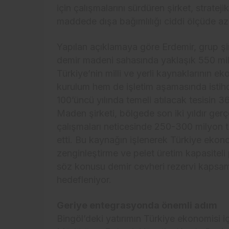
için çalışmalarını sürdüren şirket, strate
maddede dışa bağımlılığı ciddi ölçüde aza
Yapılan açıklamaya göre Erdemir, grup ş
demir madeni sahasında yaklaşık 550 mily
Türkiye’nin milli ve yerli kaynaklarının 
kurulum hem de işletim aşamasında isti
100’üncü yılında temeli atılacak tesisin 3
Maden şirketi, bölgede son iki yıldır ger
çalışmaları neticesinde 250-300 milyon t
etti. Bu kaynağın işlenerek Türkiye ekono
zenginleştirme ve pelet üretim kapasiteli 
söz konusu demir cevheri rezervi kapsam
hedefleniyor.
Geriye entegrasyonda önemli adım
Bingöl’deki yatırımın Türkiye ekonomisi 