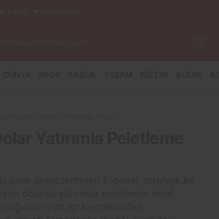
IN
6.411,17
Menü Oluştur
 istediğiniz kelimeyi yazın..
DÜNYA
SPOR
SAĞLIK
YAŞAM
EĞİTİM
BÖLGE
BG
lyon Dolar Yatırımla Peletleme Tesisi
olar Yatırımla Peletleme
çelik üreticilerinden Erdemir, stratejik bir
lyon dolarlık yatırımla peletleme tesisi
unluğunun yurt içi kaynaklardan