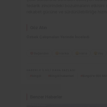
tedarik zincirindeki bozulmaların etkisini
rekabet gücüne ve sürdürülebilirliğe hiz
Göz Atın
Özbek Çalışmaları Yerinde İnceledi
Beğendim
Harika
Haha
Vay
HABERLE ILGILI DAHA FAZLASI
#
bingöl
#
Bingöl haberleri
#
Bingöl’e 550 Mil
Benzer Haberler