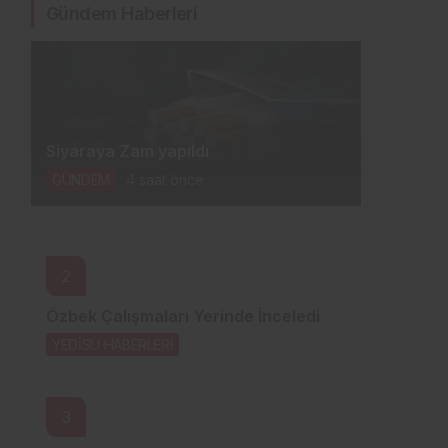
Gündem Haberleri
Siyaraya Zam yapıldı
GÜNDEM
4 saat önce
2
Özbek Çalışmaları Yerinde İnceledi
YEDİSU HABERLERİ
5 saat önce
3