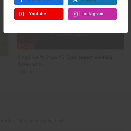
Youtube
Instagram
BİNGÖL
Bingöl’de “Dünya Yürüyüş Günü” etkinliği
düzenlendi
3 yıl önce
 alanlar
*
ile işaretlenmişlerdir