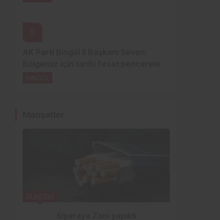
5
AK Parti Bingöl İl Başkanı Seven:
Bölgemiz için tarihi fırsat pencereleri
açılıyor
BİNGÖL
1 gün önce
Manşetler
GÜNDEM
YEDİSU H
Siyaraya Zam yapıldı
Özb