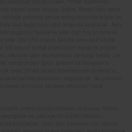
nı Süleyman Savaş Erdem, “Pelet üretiminde
lmak hayati önem taşıyor. Şirket, Bingöl’deki demir
stratejik yatırımla geriye entegrasyonda büyük bir
de dışa bağımlılığı ciddi anlamda azaltacak. Aynı
tin bugünkü fiyatlar ile yıllık 600 milyon dolarlık
de yıllık 200-250 milyon dolarlık ilave brüt kârlılık
100 milyon tonluk pelet üretim tonajı ile şirkete
ltıcı etkisiyle ülke ekonomisine vereceği fayda, çok
elik sektöründeki gücü, birikimi ve Ermaden’in
acak tesis, OYAK Grubu Şirketlerinden Erdemir’in
kaynaklardan karşılanmasını sağlayacak. Bu yatırımın
elerimize hayırlı olmasını diliyorum” dedi.
 bölgede önemli ölçüde istihdam oluşturup, tesisin
 geçtiğinde de yaklaşık bin kişilik istihdam
kıda bulunacak. Tesis aynı zamanda son yıllarda
kotaları, emisyon ticaret sistemleri, emtia krizleri ve