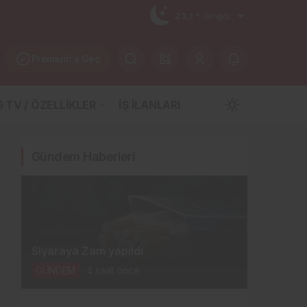
23.1 °
Bingöl
Premium'a Geç
 TV / ÖZELLİKLER
İŞ İLANLARI
Mod
değiştir
Gündem Haberleri
Gündüz Modu
Gündüz modunu seçin.
Siyaraya Zam yapıldı
Gece Modu
GÜNDEM
4 saat önce
Gece modunu seçin.