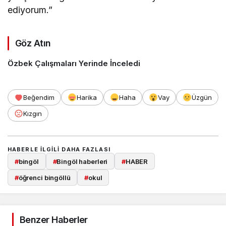
ediyorum.”
Göz Atın
Özbek Çalışmaları Yerinde İnceledi
Beğendim
Harika
Haha
Vay
Üzgün
Kızgın
HABERLE ILGILI DAHA FAZLASI
#
bingöl
#
Bingöl haberleri
#
HABER
#
öğrenci bingöllü
#
okul
Benzer Haberler