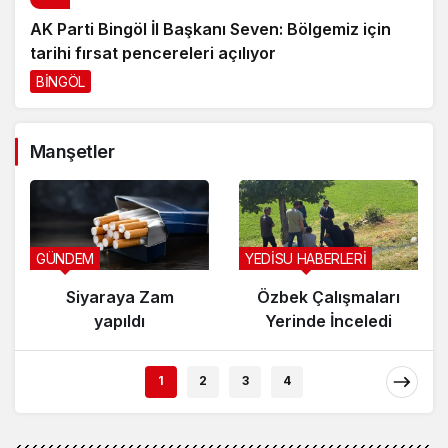
AK Parti Bingöl İl Başkanı Seven: Bölgemiz için
tarihi fırsat pencereleri açılıyor
BİNGÖL
3 gün önce
Manşetler
GÜNDEM
YEDİSU HABERLERİ
Siyaraya Zam
Özbek Çalışmaları
yapıldı
Yerinde İnceledi
1
2
3
4