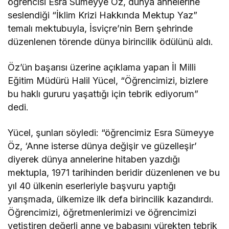
öğrencisi Esra Sümeyye Öz, dünya annelerine
seslendiği “İklim Krizi Hakkında Mektup Yaz”
temalı mektubuyla, İsviçre’nin Bern şehrinde
düzenlenen törende dünya birincilik ödülünü aldı.
Öz’ün başarısı üzerine açıklama yapan İl Milli
Eğitim Müdürü Halil Yücel, “Öğrencimizi, bizlere
bu haklı gururu yaşattığı için tebrik ediyorum”
dedi.
Yücel, şunları söyledi: “öğrencimiz Esra Sümeyye
Öz, ‘Anne isterse dünya değişir ve güzelleşir’
diyerek dünya annelerine hitaben yazdığı
mektupla, 1971 tarihinden beridir düzenlenen ve bu
yıl 40 ülkenin eserleriyle başvuru yaptığı
yarışmada, ülkemize ilk defa birincilik kazandırdı.
Öğrencimizi, öğretmenlerimizi ve öğrencimizi
yetiştiren değerli anne ve babasını yürekten tebrik