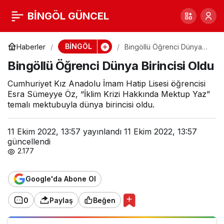
Bingöllü Öğrenci Dünya
BİNGÖL GÜNCEL
0
Birincisi Oldu
BİNGÖL
Haberler
Bingöllü Öğrenci Dünya
Birincisi Oldu
Bingöllü Öğrenci Dünya Birincisi Oldu
Cumhuriyet Kız Anadolu İmam Hatip Lisesi öğrencisi
Esra Sümeyye Öz, “İklim Krizi Hakkında Mektup Yaz”
temalı mektubuyla dünya birincisi oldu.
11 Ekim 2022, 13:57
yayınlandı
11 Ekim 2022, 13:57
güncellendi
2.177
Google'da Abone Ol
0
Paylaş
Beğen