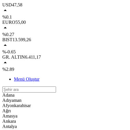
USD
47,58
%0.1
EURO
55,00
%0.27
BIST
13.599,26
%-0.65
GR. ALTIN
6.411,17
%2.89
Menü Oluştur
Adana
Adıyaman
Afyonkarahisar
Ağrı
Amasya
Ankara
Antalya