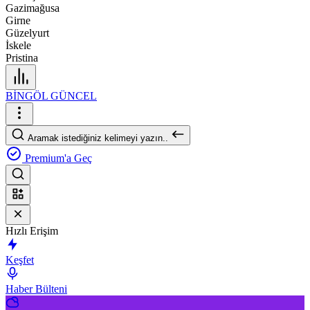
Gazimağusa
Girne
Güzelyurt
İskele
Pristina
BİNGÖL GÜNCEL
Aramak istediğiniz kelimeyi yazın..
Premium'a Geç
Hızlı Erişim
Keşfet
Haber Bülteni