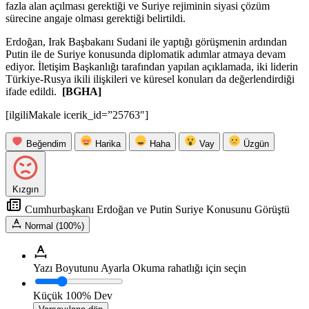
fazla alan açılması gerektiği ve Suriye rejiminin siyasi çözüm
sürecine angaje olması gerektiği belirtildi.
Erdoğan, Irak Başbakanı Sudani ile yaptığı görüşmenin ardından
Putin ile de Suriye konusunda diplomatik adımlar atmaya devam
ediyor. İletişim Başkanlığı tarafından yapılan açıklamada, iki liderin
Türkiye-Rusya ikili ilişkileri ve küresel konuları da değerlendirdiği
ifade edildi.
[BGHA]
[ilgiliMakale icerik_id=”25763″]
Beğendim
Harika
Haha
Vay
Üzgün
Kızgın
Cumhurbaşkanı Erdoğan ve Putin Suriye Konusunu Görüştü
Normal (100%)
Yazı Boyutunu Ayarla
Okuma rahatlığı için seçin
Küçük
100%
Dev