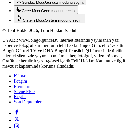
Gündüz Modu
Gündüz modunu seçin.
Gece Modu
Gece modunu seçin.
Sistem Modu
Sistem modunu seçin.
© Telif Hakkı 2026, Tüm Hakları Saklıdır.
UYARI: www.bingolguncel.tv internet sitesinde yayınlanan yazı,
haber ve fotoğrafların her türlü telif hakkı Bingöl Güncel tv’ye aittir.
Bingöl Güncel TV ve DHA Bingöl Temsilciliği bünyesinde üretilen,
internet sitemizde yayımlanan tüm haber, fotoğraf, video, röportaj,
Grafik ve her türlü yazılı/görsel içerik Telif Hakları Kanunu ve ilgili
mevzuat kapsamında koruma altındadır.
Künye
İletişim
Premium
Sitene Ekle
Keşfet
Son Depremler