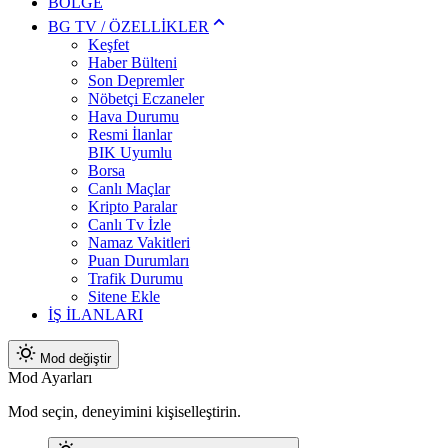
BÖLGE
BG TV / ÖZELLİKLER
Keşfet
Haber Bülteni
Son Depremler
Nöbetçi Eczaneler
Hava Durumu
Resmi İlanlar
BIK Uyumlu
Borsa
Canlı Maçlar
Kripto Paralar
Canlı Tv İzle
Namaz Vakitleri
Puan Durumları
Trafik Durumu
Sitene Ekle
İŞ İLANLARI
Mod değiştir
Mod Ayarları
Mod seçin, deneyimini kişiselleştirin.