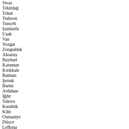
Sivas
Tekirdağ
Tokat
Trabzon
Tunceli
Şanlıurfa
Uşak
Van
Yozgat
Zonguldak
Aksaray
Bayburt
Karaman
Kırıkkale
Batman
Şırnak
Bartın
Ardahan
Iğdır
Yalova
Karabük
Kilis
Osmaniye
Düzce
Lefkoşa