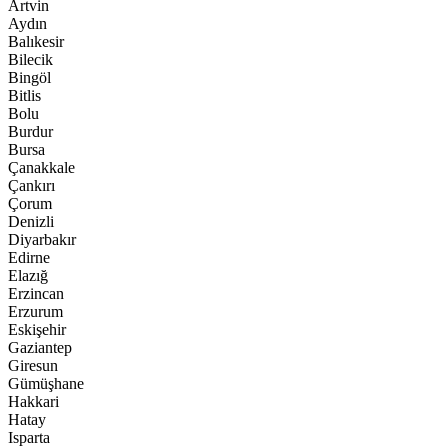
Artvin
Aydın
Balıkesir
Bilecik
Bingöl
Bitlis
Bolu
Burdur
Bursa
Çanakkale
Çankırı
Çorum
Denizli
Diyarbakır
Edirne
Elazığ
Erzincan
Erzurum
Eskişehir
Gaziantep
Giresun
Gümüşhane
Hakkari
Hatay
Isparta