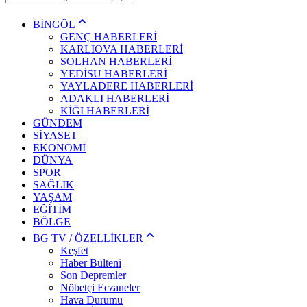
BİNGÖL
GENÇ HABERLERİ
KARLIOVA HABERLERİ
SOLHAN HABERLERİ
YEDİSU HABERLERİ
YAYLADERE HABERLERİ
ADAKLI HABERLERİ
KİĞI HABERLERİ
GÜNDEM
SİYASET
EKONOMİ
DÜNYA
SPOR
SAĞLIK
YAŞAM
EĞİTİM
BÖLGE
BG TV / ÖZELLİKLER
Keşfet
Haber Bülteni
Son Depremler
Nöbetçi Eczaneler
Hava Durumu