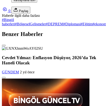
Varsayılana dön
0
Paylaş
Haberle ilgili daha fazlası
#
Bingöl
haberleri
#
BölgeselGelişmeler
#
DEPREM
#
Diplomasi
#
Eğitim
#
ekonom
Benzer Haberler
Cevdet Yılmaz: Enflasyon Düşüyor, 2026’da Tek
Haneli Olacak
GÜNDEM
2 yıl önce