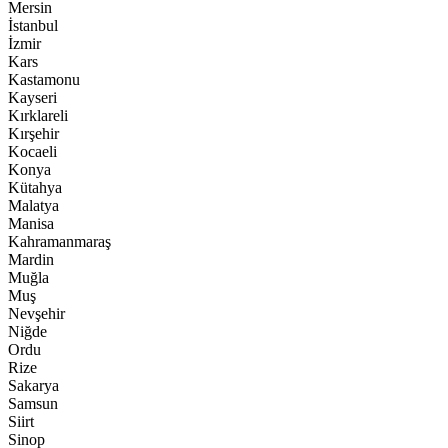
Mersin
İstanbul
İzmir
Kars
Kastamonu
Kayseri
Kırklareli
Kırşehir
Kocaeli
Konya
Kütahya
Malatya
Manisa
Kahramanmaraş
Mardin
Muğla
Muş
Nevşehir
Niğde
Ordu
Rize
Sakarya
Samsun
Siirt
Sinop