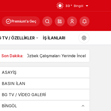
33 °
Bingöl
Premium'a Geç
 TV / ÖZELLİKLER
İŞ İLANLARI
Mod
değiştir
apıldı
Son Dakika:
Özbek Çalışmaları Yerinde İnceledi
3 Aracın 
ASAYİŞ
Gündüz Modu
Gündüz modunu seçin.
BASIN İLAN
BG TV / VİDEO GALERİ
Gece Modu
Gece modunu seçin.
BİNGÖL