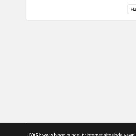
Ha
UYARI: www.bingolguncel.tv internet sitesinde yayınlan