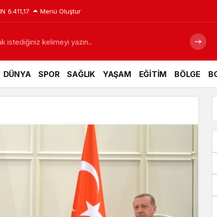
IN
6.411,17
Menü Oluştur
 istediğiniz kelimeyi yazın..
DÜNYA
SPOR
SAĞLIK
YAŞAM
EĞİTİM
BÖLGE
BG
iz için tarihi fırsat pencereleri açılıyor
Siyaraya Zam y