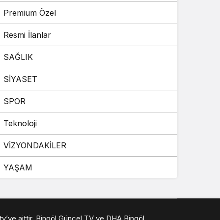
Premium Özel
Resmi İlanlar
SAĞLIK
SİYASET
SPOR
Teknoloji
VİZYONDAKİLER
YAŞAM
 tv’ye aittir. Bingöl Güncel TV ve DHA Bingöl