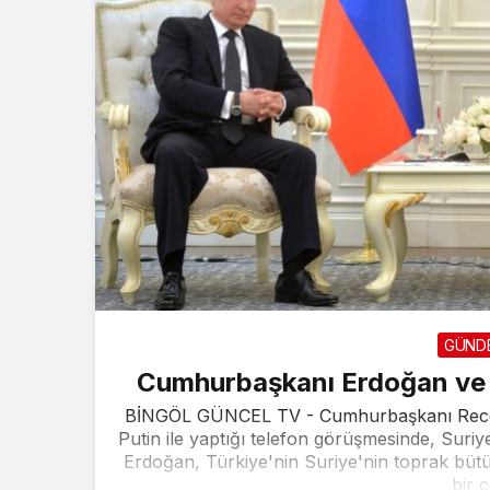
GÜND
Cumhurbaşkanı Erdoğan ve 
BİNGÖL GÜNCEL TV - Cumhurbaşkanı Recep 
Putin ile yaptığı telefon görüşmesinde, Suriye'de
Erdoğan, Türkiye'nin Suriye'nin toprak bütü
bir ç