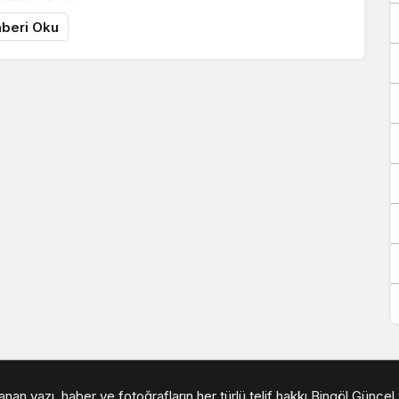
beri Oku
an yazı, haber ve fotoğrafların her türlü telif hakkı Bingöl Güncel