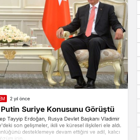
Takip Et
Facebook
Twitter
Youtube
Instagram
EM
2 yıl önce
Putin Suriye Konusunu Görüştü
Tayyip Erdoğan, Rusya Devlet Başkanı Vladimir
ki son gelişmeler, ikili ve küresel ilişkileri ele aldı.
nlüğünü desteklemeye devam ettiğini ve adil, kalıcı
özüm için...