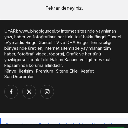
Tekrar deneyiniz.
UYARI: www.bingolguncel.tv internet sitesinde yayınlanan
yazı, haber ve fotoğrafların her türlü telif hakkı Bingöl Güncel
tv’ye aittir. Bingöl Güncel TV ve DHA Bingöl Temsilciliği
bünyesinde üretilen, internet sitemizde yayımlanan tüm
haber, fotoğraf, video, röportaj, Grafik ve her türlü
yazılı/görsel içerik Telif Hakları Kanunu ve ilgili mevzuat
kapsamında koruma altındadır.
Künye
İletişim
Premium
Sitene Ekle
Keşfet
Son Depremler
Deneme bonusu güncel
·
primebahis giriş
·
Sloganbahis