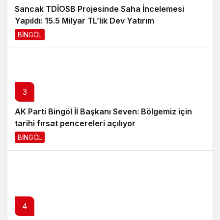
Sancak TDİOSB Projesinde Saha İncelemesi
Yapıldı: 15.5 Milyar TL’lik Dev Yatırım
BİNGÖL
16 saat önce
3
AK Parti Bingöl İl Başkanı Seven: Bölgemiz için
tarihi fırsat pencereleri açılıyor
BİNGÖL
18 saat önce
5
4