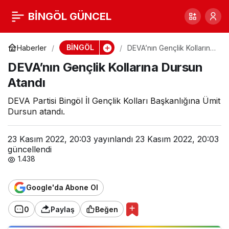
DEVA’nın Gençlik
BİNGÖL GÜNCEL
0
Kollarına Dursun Atandı
BİNGÖL
Haberler
DEVA’nın Gençlik Kollarına
Dursun Atandı
DEVA’nın Gençlik Kollarına Dursun
Atandı
DEVA Partisi Bingöl İl Gençlik Kolları Başkanlığına Ümit
Dursun atandı.
23 Kasım 2022, 20:03
yayınlandı
23 Kasım 2022, 20:03
güncellendi
1.438
Google'da Abone Ol
0
Paylaş
Beğen