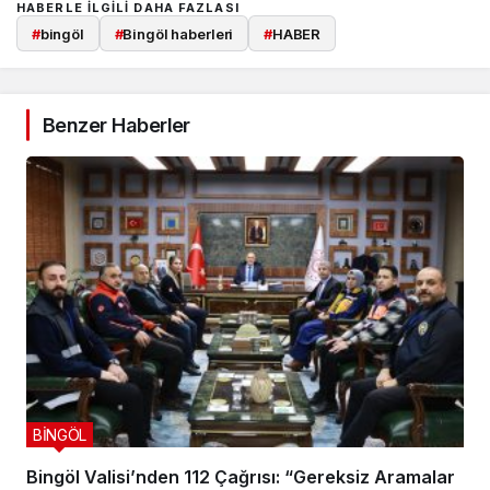
HABERLE ILGILI DAHA FAZLASI
#
bingöl
#
Bingöl haberleri
#
HABER
Benzer Haberler
BİNGÖL
Takip Et
Bingöl Valisi’nden 112 Çağrısı: “Gereksiz Aramalar