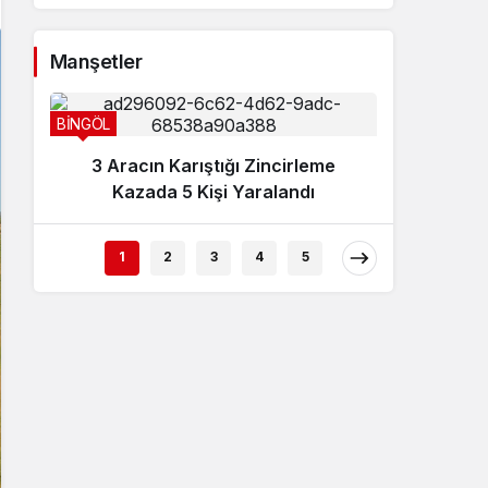
Sistem Modu
Sistem modunu seçin.
Manşetler
BİNGÖL
3 Aracın Karıştığı Zincirleme
Kazada 5 Kişi Yaralandı
BİNGÖL
1
2
3
4
5
Sanca
İncel