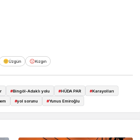
Üzgün
Kızgın
r
#
Bingöl-Adaklı yolu
#
HÜDA PAR
#
Karayolları
dem
#
yol sorunu
#
Yunus Emiroğlu