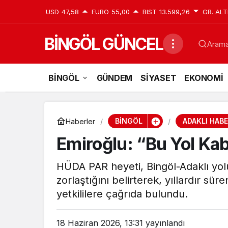
USD
47,58
EURO
55,00
BIST
13.599,26
GR. ALT
BİNGÖL GÜNCEL
Aramak
BİNGÖL
GÜNDEM
SİYASET
EKONOMİ
BİNGÖL
ADAKLI HABE
Haberler
Emiroğlu: “Bu Yol Ka
HÜDA PAR heyeti, Bingöl-Adaklı yol
zorlaştığını belirterek, yıllardır sür
yetkililere çağrıda bulundu.
18 Haziran 2026, 13:31
yayınlandı