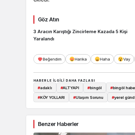
Göz Atın
3 Aracın Karıştığı Zincirleme Kazada 5 Kişi
Yaralandı
Beğendim
Harika
Haha
Vay
HABERLE ILGILI DAHA FAZLASI
#
adaklı
#
ALTYAPI
#
bingöl
#
bingöl habe
#
KÖY YOLLARI
#
Ulaşım Sorunu
#
yerel gün
Benzer Haberler