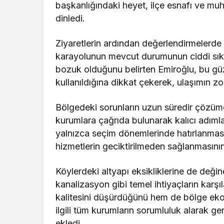
başkanlığındaki heyet, ilçe esnafı ve muht
dinledi.
Ziyaretlerin ardından değerlendirmelerde 
karayolunun mevcut durumunun ciddi sıkın
bozuk olduğunu belirten Emiroğlu, bu güz
kullanıldığına dikkat çekerek, ulaşımın zor
Bölgedeki sorunların uzun süredir çözüme
kurumlara çağrıda bulunarak kalıcı adımla
yalnızca seçim dönemlerinde hatırlanmas
hizmetlerin geciktirilmeden sağlanmasının
Köylerdeki altyapı eksikliklerine de deği
kanalizasyon gibi temel ihtiyaçların kar
kalitesini düşürdüğünü hem de bölge ekon
ilgili tüm kurumların sorumluluk alarak ger
ekledi.