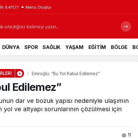
IN
6.411,17
Menü Oluştur
 istediğiniz kelimeyi yazın..
DÜNYA
SPOR
SAĞLIK
YAŞAM
EĞİTİM
BÖLGE
BG
RLERİ
Emiroğlu: “Bu Yol Kabul Edilemez”
bul Edilemez”
unun dar ve bozuk yapısı nedeniyle ulaşımın
en yol ve altyapı sorunlarının çözülmesi için
11