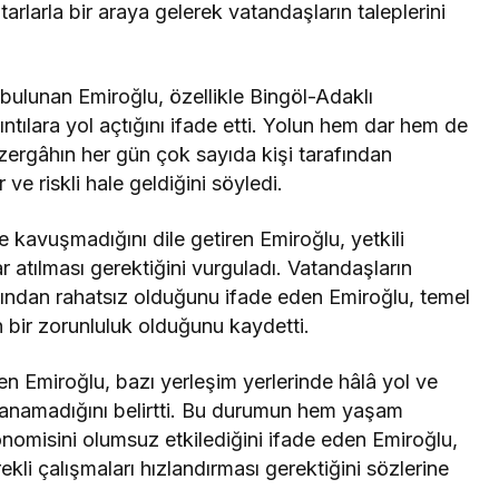
arlarla bir araya gelerek vatandaşların taleplerini
bulunan Emiroğlu, özellikle Bingöl-Adaklı
tılara yol açtığını ifade etti. Yolun hem dar hem de
ergâhın her gün çok sayıda kişi tarafından
 ve riskli hale geldiğini söyledi.
 kavuşmadığını dile getiren Emiroğlu, yetkili
r atılması gerektiğini vurguladı. Vatandaşların
ından rahatsız olduğunu ifade eden Emiroğlu, temel
 bir zorunluluk olduğunu kaydetti.
Takip Et
nen Emiroğlu, bazı yerleşim yerlerinde hâlâ yol ve
şılanamadığını belirtti. Bu durumun hem yaşam
Facebook
Twitter
omisini olumsuz etkilediğini ifade eden Emiroğlu,
ekli çalışmaları hızlandırması gerektiğini sözlerine
Youtube
Instagram