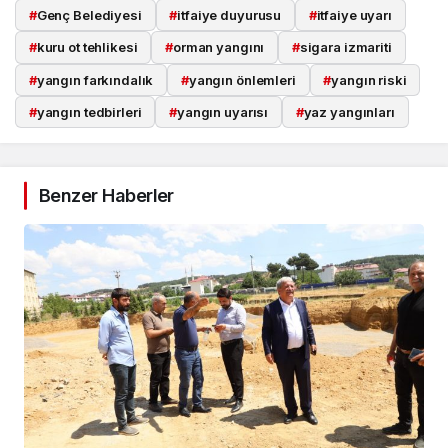
#
Genç Belediyesi
#
itfaiye duyurusu
#
itfaiye uyarı
#
kuru ot tehlikesi
#
orman yangını
#
sigara izmariti
#
yangın farkındalık
#
yangın önlemleri
#
yangın riski
Takip Et
#
yangın tedbirleri
#
yangın uyarısı
#
yaz yangınları
Benzer Haberler