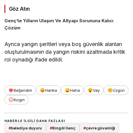
Göz Atın
Genç’te Yılların Ulaşım Ve Altyapı Sorununa Kalıcı
Çözüm
Ayrıca yangın şeritleri veya boş güvenlik alanları
oluşturulmasının da yangın riskini azaltmada kritik
rol oynadığı ifade edildi.
Beğendim
Harika
Haha
Vay
Üzgün
Kızgın
HABERLE ILGILI DAHA FAZLASI
#
belediye duyuru
#
Bingöl Genç
#
çevre güvenliği