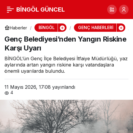
Genç Belediyesi’nden
BİNGÖL GÜNCEL
0
Paylaş
Yangın Riskine Karşı
BİNGÖL
GENÇ HABERLERİ
Haberler
Genç Belediyesi’nden Yangın Riskine
Uyarı
Karşı Uyarı
BİNGÖL’ün Genç İlçe Belediyesi İtfaiye Müdürlüğü, yaz
aylarında artan yangın riskine karşı vatandaşlara
önemli uyarılarda bulundu.
11 Mayıs 2026, 17:08
yayınlandı
4