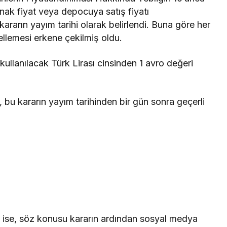
Takip Et
ak fiyat veya depocuya satış fiyatı
in kararın yayım tarihi olarak belirlendi. Buna göre her
cellemesi erkene çekilmiş oldu.
Facebook
Twitter
 kullanılacak Türk Lirası cinsinden 1 avro değeri
Youtube
Instagram
 bu kararın yayım tarihinden bir gün sonra geçerli
 ise, söz konusu kararın ardından sosyal medya