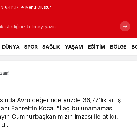
IN
6.411,17
Menü Oluştur
 istediğiniz kelimeyi yazın..
DÜNYA
SPOR
SAĞLIK
YAŞAM
EĞİTİM
BÖLGE
BG
a zam!
masında Avro değerinde yüzde 36,77'lik artış
kanı Fahrettin Koca, "İlaç bulunamaması
yın Cumhurbaşkanımızın imzası ile atıldı.
di.