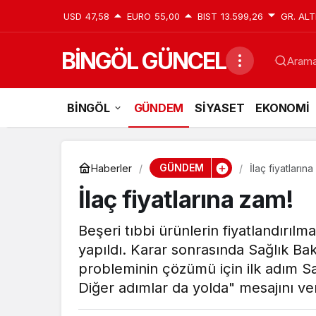
USD
47,58
EURO
55,00
BIST
13.599,26
GR. ALT
BİNGÖL GÜNCEL
Aramak
BİNGÖL
GÜNDEM
SİYASET
EKONOMİ
GÜNDEM
Haberler
İlaç fiyatların
İlaç fiyatlarına zam!
Beşeri tıbbi ürünlerin fiyatlandırıl
yapıldı. Karar sonrasında Sağlık Ba
probleminin çözümü için ilk adım Sa
Diğer adımlar da yolda" mesajını ver