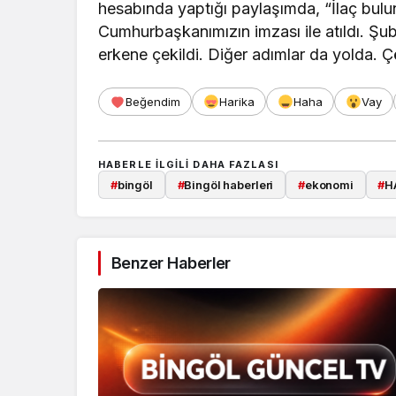
hesabında yaptığı paylaşımda, “İlaç bul
Cumhurbaşkanımızın imzası ile atıldı. Şu
erkene çekildi. Diğer adımlar da yolda. 
Beğendim
Harika
Haha
Vay
HABERLE ILGILI DAHA FAZLASI
#
bingöl
#
Bingöl haberleri
#
ekonomi
#
H
Benzer Haberler