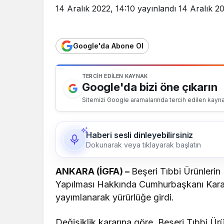
14 Aralık 2022, 14:10
yayınlandı
14 Aralık 20
Google'da Abone Ol
TERCIH EDILEN KAYNAK
Google'da bizi öne çıkarın
Sitemizi Google aramalarında tercih edilen kayna
Haberi sesli dinleyebilirsiniz
Dokunarak veya tıklayarak başlatın
ANKARA (İGFA) –
Beşeri Tıbbi Ürünlerin 
Yapılması Hakkında Cumhurbaşkanı Karar
yayımlanarak yürürlüğe girdi.
Değişiklik kararına göre, Beşeri Tıbbi Ür