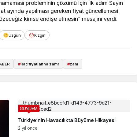
unamaması probleminin çözümü için ilk adım Sayın
bat ayında yapılması gereken fiyat güncellemesi
Çözeceğiz kimse endişe etmesin” mesajını verdi.
Üzgün
Kızgın
ABER
#
İlaç fiyatlarına zam!
#
zam
GÜNDEM
Türkiye’nin Havacılıkta Büyüme Hikayesi
2 yıl önce