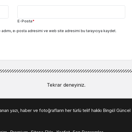
E-Posta
*
 adımı, e-posta adresimi ve web site adresimi bu tarayıcıya kaydet.
Tekrar deneyiniz.
n yazı, haber ve fotoğrafların her türlü telif hakkı Bingöl Güncel t