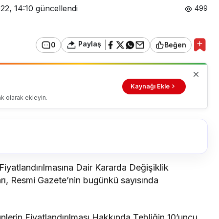
22, 14:10
güncellendi
499
Paylaş
0
Beğen
Kaynağı Ekle
k olarak ekleyin.
Fiyatlandırılmasına Dair Kararda Değişiklik
ı, Resmi Gazete’nin bugünkü sayısında
ünlerin Fiyatlandırılması Hakkında Tebliğin 10’uncu