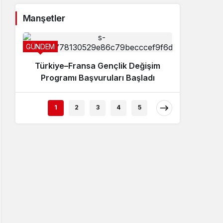
Sistem Modu
Manşetler
Sistem modunu seçin.
GÜNDEM
Türkiye–Fransa Gençlik Değişim
Programı Başvuruları Başladı
SPOR
1
2
3
4
5
Genç 