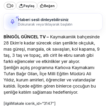
0
Paylaş
Beğen
Haberi sesli dinleyebilirsiniz
Dokunarak veya tıklayarak başlatın
BİNGÖL GÜNCEL TV –
Kaymakamlık bahçesinde
28 Ekim’e kadar sürecek olan şenlikte okçuluk,
mas güreşi, mangala, ok savaşları, kol kapama, 9
taş, 3 taş ve topaç, atlı cirit ile ebru sanatı gibi
farklı eğlenceler ve etkinlikler yer alıyor.
Şenliğin açılış programına Karlıova Kaymakamı
Tufan Bağır Gilan, İlçe Milli Eğitim Müdürü Ali
Yıldız, kurum amirleri, öğrenciler ve vatandaşlar
katıldı. İlçede eğitim gören binlerce çocuğun bu
şenliğe katılım sağlaması hedefleniyor.
[ilgiliMakale icerik_id=”3147″]