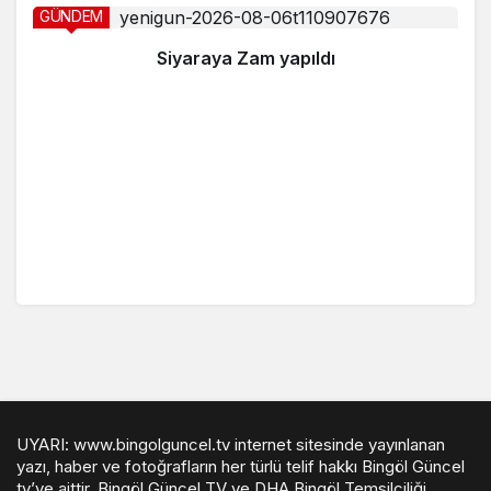
GÜNDEM
Siyaraya Zam yapıldı
UYARI: www.bingolguncel.tv internet sitesinde yayınlanan
yazı, haber ve fotoğrafların her türlü telif hakkı Bingöl Güncel
tv’ye aittir. Bingöl Güncel TV ve DHA Bingöl Temsilciliği