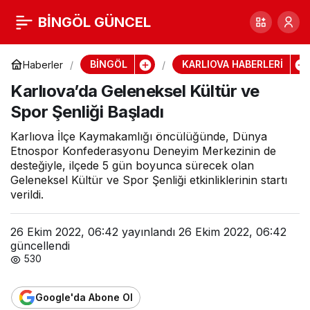
Karlıova’da Geleneksel
BİNGÖL GÜNCEL
0
Paylaş
Kültür ve Spor Şenliği
BİNGÖL
KARLIOVA HABERLERİ
Haberler
Karlıova’da Geleneksel Kültür ve
Başladı
Spor Şenliği Başladı
Karlıova İlçe Kaymakamlığı öncülüğünde, Dünya
Etnospor Konfederasyonu Deneyim Merkezinin de
desteğiyle, ilçede 5 gün boyunca sürecek olan
Geleneksel Kültür ve Spor Şenliği etkinliklerinin startı
verildi.
26 Ekim 2022, 06:42
yayınlandı
26 Ekim 2022, 06:42
güncellendi
530
Google'da Abone Ol