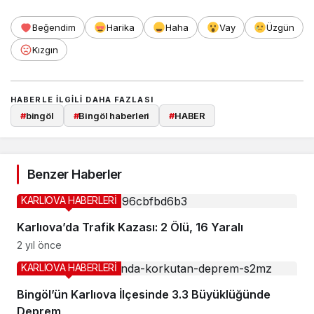
Beğendim
Harika
Haha
Vay
Üzgün
Kızgın
HABERLE ILGILI DAHA FAZLASI
#
bingöl
#
Bingöl haberleri
#
HABER
Benzer Haberler
KARLIOVA HABERLERİ
Karlıova’da Trafik Kazası: 2 Ölü, 16 Yaralı
2 yıl önce
KARLIOVA HABERLERİ
Bingöl’ün Karlıova İlçesinde 3.3 Büyüklüğünde
Deprem