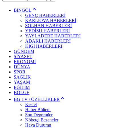
BİNGÖL
GENÇ HABERLERİ
KARLIOVA HABERLERİ
SOLHAN HABERLERİ
YEDİSU HABERLERİ
YAYLADERE HABERLERİ
ADAKLI HABERLERİ
KİĞI HABERLERİ
GÜNDEM
SİYASET
EKONOMİ
DÜNYA
SPOR
SAĞLIK
YAŞAM
EĞİTİM
BÖLGE
BG TV / ÖZELLİKLER
Keşfet
Haber Bülteni
Son Depremler
Nöbetçi Eczaneler
Hava Durumu