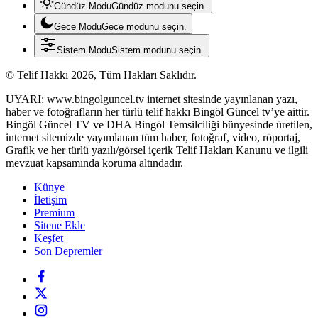
Gündüz Modu
Gündüz modunu seçin.
Gece Modu
Gece modunu seçin.
Sistem Modu
Sistem modunu seçin.
© Telif Hakkı 2026, Tüm Hakları Saklıdır.
UYARI: www.bingolguncel.tv internet sitesinde yayınlanan yazı,
haber ve fotoğrafların her türlü telif hakkı Bingöl Güncel tv’ye aittir.
Bingöl Güncel TV ve DHA Bingöl Temsilciliği bünyesinde üretilen,
internet sitemizde yayımlanan tüm haber, fotoğraf, video, röportaj,
Grafik ve her türlü yazılı/görsel içerik Telif Hakları Kanunu ve ilgili
mevzuat kapsamında koruma altındadır.
Künye
İletişim
Premium
Sitene Ekle
Keşfet
Son Depremler