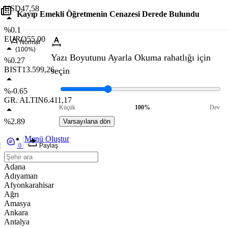
USD
47,58
Kayıp Emekli Öğretmenin Cenazesi Derede Bulundu
%0.1
EURO
55,00
Normal
(100%)
Yazı Boyutunu Ayarla
Okuma rahatlığı için
%0.27
BIST
13.599,26
seçin
%-0.65
GR. ALTIN
6.411,17
Küçük
100%
Dev
%2.89
Varsayılana dön
Menü Oluştur
0
Paylaş
Adana
Adıyaman
Afyonkarahisar
Ağrı
Amasya
Ankara
Antalya