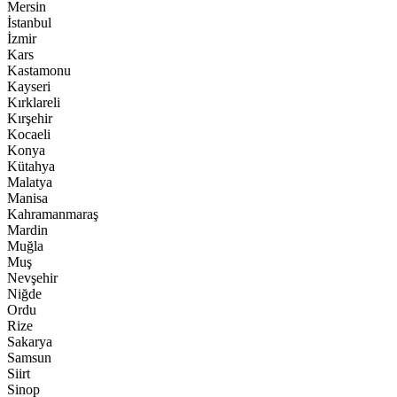
Mersin
İstanbul
İzmir
Kars
Kastamonu
Kayseri
Kırklareli
Kırşehir
Kocaeli
Konya
Kütahya
Malatya
Manisa
Kahramanmaraş
Mardin
Muğla
Muş
Nevşehir
Niğde
Ordu
Rize
Sakarya
Samsun
Siirt
Sinop