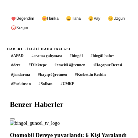
Beğendim
Harika
Haha
Vay
Üzgün
Kızgın
HABERLE ILGILI DAHA FAZLASI
#
AFAD
#
arama çalışması
#
bingöl
#
bingöl haber
#
dere
#
Dilektepe
#
emekli öğretmen
#
Haçapur Deresi
#
jandarma
#
kayıp öğretmen
#
Kutbettin Keskin
#
Parkinson
#
Solhan
#
UMKE
Benzer Haberler
Otomobil Dereye yuvarlandı: 6 Kişi Yaralandı