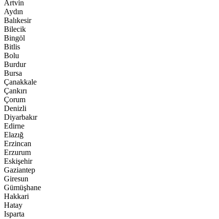
Artvin
Aydın
Balıkesir
Bilecik
Bingöl
Bitlis
Bolu
Burdur
Bursa
Çanakkale
Çankırı
Çorum
Denizli
Diyarbakır
Edirne
Elazığ
Erzincan
Erzurum
Eskişehir
Gaziantep
Giresun
Gümüşhane
Hakkari
Hatay
Isparta