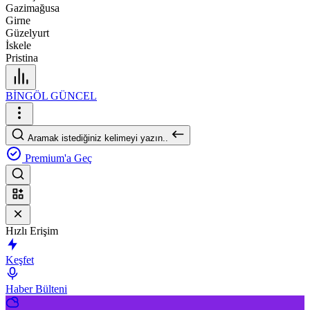
Gazimağusa
Girne
Güzelyurt
İskele
Pristina
BİNGÖL GÜNCEL
Aramak istediğiniz kelimeyi yazın..
Premium'a Geç
Hızlı Erişim
Keşfet
Haber Bülteni