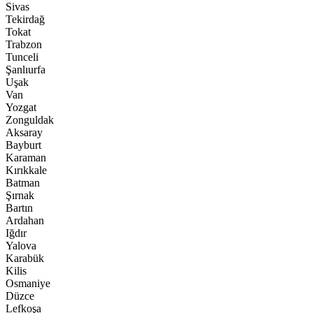
Sivas
Tekirdağ
Tokat
Trabzon
Tunceli
Şanlıurfa
Uşak
Van
Yozgat
Zonguldak
Aksaray
Bayburt
Karaman
Kırıkkale
Batman
Şırnak
Bartın
Ardahan
Iğdır
Yalova
Karabük
Kilis
Osmaniye
Düzce
Lefkoşa