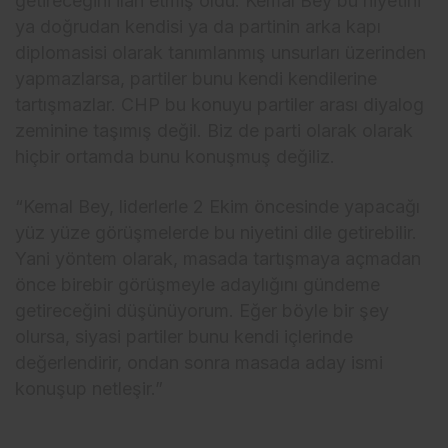
getireceğini ilan etmiş oldu. Kemal Bey bu niyetini
ya doğrudan kendisi ya da partinin arka kapı
diplomasisi olarak tanımlanmış unsurları üzerinden
yapmazlarsa, partiler bunu kendi kendilerine
tartışmazlar. CHP bu konuyu partiler arası diyalog
zeminine taşımış değil. Biz de parti olarak olarak
hiçbir ortamda bunu konuşmuş değiliz.
“Kemal Bey, liderlerle 2 Ekim öncesinde yapacağı
yüz yüze görüşmelerde bu niyetini dile getirebilir.
Yani yöntem olarak, masada tartışmaya açmadan
önce birebir görüşmeyle adaylığını gündeme
getireceğini düşünüyorum. Eğer böyle bir şey
olursa, siyasi partiler bunu kendi içlerinde
değerlendirir, ondan sonra masada aday ismi
konuşup netleşir.”