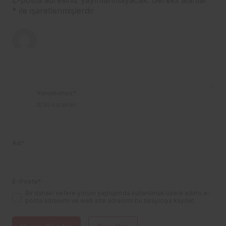
E-posta adresiniz yayınlanmayacak.
Gerekli alanlar
*
ile işaretlenmişlerdir
Yorumunuz
*
0
/30 karakter
Ad
*
E-Posta
*
Bir dahaki sefere yorum yaptığımda kullanılmak üzere adımı, e-
posta adresimi ve web site adresimi bu tarayıcıya kaydet.