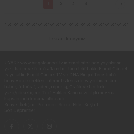
1
2
3
4
Tekrar deneyiniz.
UYARI: www.bingolguncel.tv internet sitesinde yayınlanan
yazı, haber ve fotoğrafların her türlü telif hakkı Bingöl Güncel
tv’ye aittir. Bingöl Güncel TV ve DHA Bingöl Temsilciliği
bünyesinde üretilen, internet sitemizde yayımlanan tüm
haber, fotoğraf, video, röportaj, Grafik ve her türlü
yazılı/görsel içerik Telif Hakları Kanunu ve ilgili mevzuat
kapsamında koruma altındadır.
Künye
İletişim
Premium
Sitene Ekle
Keşfet
Son Depremler