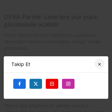
DEVA Partisi: Liderlere yüz yüze
görüşmede açabilir
DEVA Partisi’nde CHP liderinin bu açıklaması,
“adaylığını masaya getireceğinin mesajı” olarak
yorumlandı.
Kılıçdaroğlu’nun adaylık niyetini, liderlerle “yüz
Takip Et
yüze” yapacağı görüşmeler veya “arka kapı
diplomasisi” ile nabız yokladıktan sonra masaya
getireceğini belirten bir parti yöneticisi, bundan
sonra izlenecek yönteme ilişkin ise şu
değerlendirmeyi yaptı:
“Kemal Bey adaylığını bir şekilde masaya