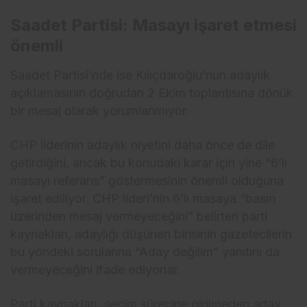
Saadet Partisi: Masayı işaret etmesi
önemli
Saadet Partisi’nde ise Kılıçdaroğlu’nun adaylık
açıklamasının doğrudan 2 Ekim toplantısına dönük
bir mesaj olarak yorumlanmıyor.
CHP liderinin adaylık niyetini daha önce de dile
getirdiğini, ancak bu konudaki karar için yine “6’lı
masayı referans” göstermesinin önemli olduğuna
işaret ediliyor. CHP lideri’nin 6’lı masaya “basın
üzerinden mesaj vermeyeceğini” belirten parti
kaynakları, adaylığı düşünen birisinin gazetecilerin
bu yöndeki sorularına “Aday değilim” yanıtını da
vermeyeceğini ifade ediyorlar.
Parti kaynakları, seçim sürecine girilmeden aday