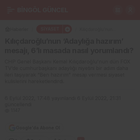
Kılıçdaroğlu’nun
BİNGÖL GÜNCEL
0
‘Adaylığa hazırım’
SİYASET
Haberler
Kılıçdaroğlu’nun
‘Adaylığa hazırım’ mesajı,
Kılıçdaroğlu’nun ‘Adaylığa hazırım’
6’lı masada nasıl
mesajı, 6’lı masada nasıl
yorumlandı?
mesajı, 6’lı masada nasıl yorumlandı?
yorumlandı?
CHP Genel Başkanı Kemal Kılıçdaroğlu'nun dün FOX
TV’de cumhurbaşkanı adaylığı niyetini bir adım daha
ileri taşıyarak “Ben hazırım” mesajı vermesi siyaset
kulislerini hareketlendirdi.
6 Eylül 2022, 17:48
yayınlandı
6 Eylül 2022, 21:31
güncellendi
1.147
Google'da Abone Ol