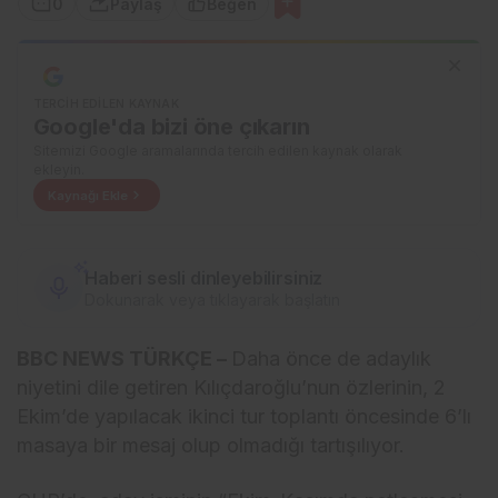
0
Paylaş
Beğen
TERCIH EDILEN KAYNAK
Google'da bizi öne çıkarın
Sitemizi Google aramalarında tercih edilen kaynak olarak
ekleyin.
Kaynağı Ekle
Haberi sesli dinleyebilirsiniz
Dokunarak veya tıklayarak başlatın
BBC NEWS TÜRKÇE –
Daha önce de adaylık
niyetini dile getiren Kılıçdaroğlu’nun özlerinin, 2
Ekim’de yapılacak ikinci tur toplantı öncesinde 6’lı
masaya bir mesaj olup olmadığı tartışılıyor.