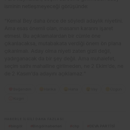
isminin netleşmeyeceği görüşünde:
“Kemal Bey daha önce de söyledi adaylık niyetini.
Ama esas önemli olan, masanın kararını işaret
etmesi. Bu açıklamalardan bir cümle öne
çıkarılacaksa, mutabakata verdiği önem ön plana
çıkarılmalı. Aday olma niyeti zaten gizli değil,
yadırganacak da bir şey değil. Ama muhalefet,
seçim sathı mahalline girilmeden, ne 2 Ekim’de, ne
de 2 Kasım’da adayını açıklamaz.”
Beğendim
Harika
Haha
Vay
Üzgün
Kızgın
HABERLE ILGILI DAHA FAZLASI
#
bingöl
#
Bingöl haberleri
#
chp
#
DEVA PARTİSİ