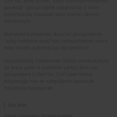
CHP’de, aday isminin “Ekim-Kasımda netleşmesi
gerektiği” görüşü ağırlık kazansa da, 2 Ekim
toplantısında, masadan aday isminin çıkması
beklenmiyor.
Muhalefet kulislerinde, ikinci tur görüşmelerde
“aday belirleme usulü”nün netleştirildikten sonra
aday isminin açıklanacağı dile getiriliyor.
Güçlendirilmiş Parlamenter Sistem mutabakatıyla
bir araya gelen 6 muhalefet partisi, ikinci tur
görüşmelere 2 Ekim’de, CHP lideri Kemal
Kılıçdaroğlu’nun ev sahipliğinde yapılacak
toplantıyla başlayacak.
Göz Atın
Özbek Çalışmaları Yerinde İnceledi