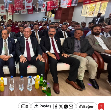
Paylaş
0
Beğen