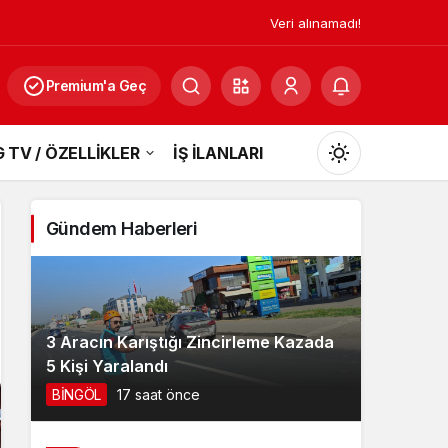
Veri alınamadı!
Premium'a Geç
 TV / ÖZELLİKLER
İŞ İLANLARI
Mod
değiştir
Gündem Haberleri
Gündüz Modu
Gündüz modunu seçin.
3 Aracın Karıştığı Zincirleme Kazada
5 Kişi Yaralandı
Gece Modu
BİNGÖL
17 saat önce
Gece modunu seçin.