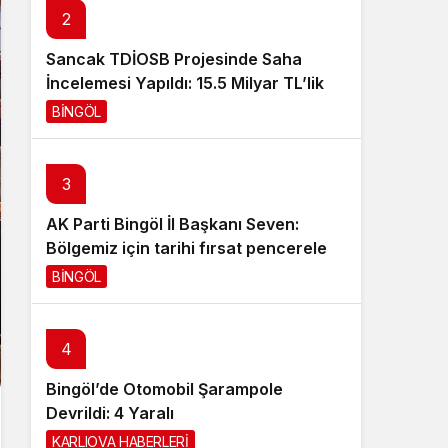
2
Sistem Modu
Sistem modunu seçin.
Sancak TDİOSB Projesinde Saha
İncelemesi Yapıldı: 15.5 Milyar TL’lik
Dev Yatırım
BİNGÖL
19 saat önce
3
AK Parti Bingöl İl Başkanı Seven:
Bölgemiz için tarihi fırsat pencereleri
açılıyor
BİNGÖL
20 saat önce
4
Bingöl’de Otomobil Şarampole
Devrildi: 4 Yaralı
KARLIOVA HABERLERİ
21 saat önce