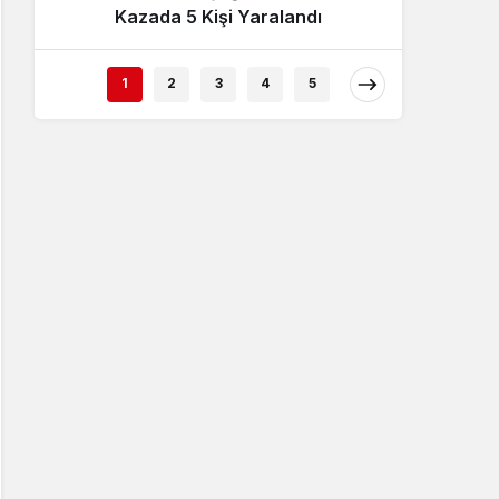
Kazada 5 Kişi Yaralandı
İncel
1
2
3
4
5