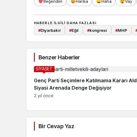
Beğendim
Harika
Haha
Vay
HABERLE ILGILI DAHA FAZLASI
#
Diyarbakır
#
Eğil
#
kongresi
#
MHP
Benzer Haberler
SİYASET
Genç Parti Seçimlere Katılmama Kararı Aldı
Siyasi Arenada Denge Değişiyor
2 yıl önce
Bir Cevap Yaz