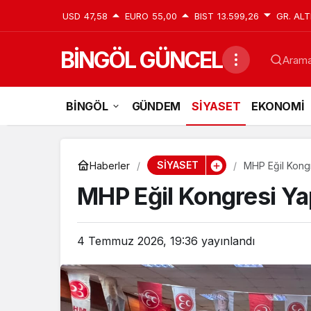
USD
47,58
EURO
55,00
BIST
13.599,26
GR. ALT
BİNGÖL GÜNCEL
Aramak
BİNGÖL
GÜNDEM
SİYASET
EKONOMİ
SİYASET
Haberler
MHP Eğil Kongr
MHP Eğil Kongresi Yap
4 Temmuz 2026, 19:36
yayınlandı