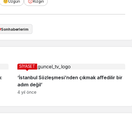
Üzgün
Kızgın
#
Sonhaberlerim
SİYASET
:
‘İstanbul Sözleşmesi’nden çıkmak affedilir bir
adım değil’
4 yıl önce