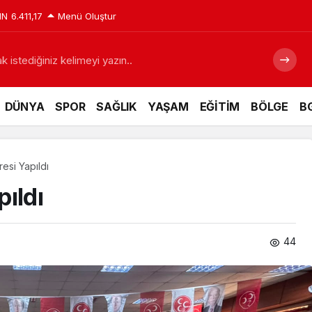
IN
6.411,17
Menü Oluştur
 istediğiniz kelimeyi yazın..
DÜNYA
SPOR
SAĞLIK
YAŞAM
EĞİTİM
BÖLGE
BG
esi Yapıldı
ıldı
44