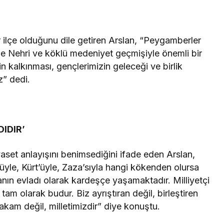
ir ilçe olduğunu dile getiren Arslan, “Peygamberler
Dicle Nehri ve köklü medeniyet geçmişiyle önemli bir
Takip Et
n kalkınması, gençlerimizin geleceği ve birlik
z” dedi.
Facebook
Twitter
Youtube
Instagram
DIDIR’
iyaset anlayışını benimsediğini ifade eden Arslan,
üyle, Kürt’üyle, Zaza’sıyla hangi kökenden olursa
nın evladı olarak kardeşçe yaşamaktadır. Milliyetçi
am olarak budur. Biz ayrıştıran değil, birleştiren
akam değil, milletimizdir” diye konuştu.