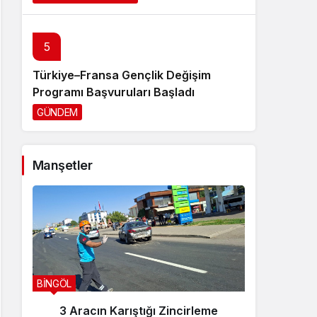
5
Türkiye–Fransa Gençlik Değişim
Programı Başvuruları Başladı
GÜNDEM
2 gün önce
Manşetler
BİNGÖL
BİNGÖL
3 Aracın Karıştığı Zincirleme
Sanca