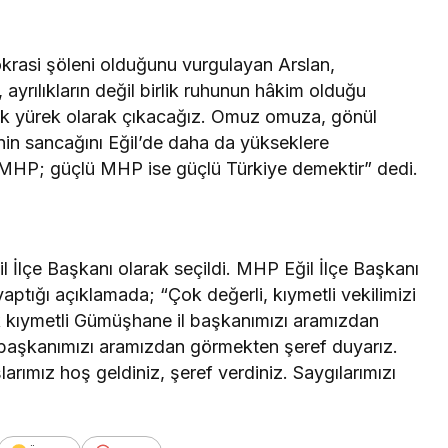
rasi şöleni olduğunu vurgulayan Arslan,
, ayrılıkların değil birlik ruhunun hâkim olduğu
ek yürek olarak çıkacağız. Omuz omuza, gönül
’nin sancağını Eğil’de daha da yükseklere
ü MHP; güçlü MHP ise güçlü Türkiye demektir” dedi.
l İlçe Başkanı olarak seçildi. MHP Eğil İlçe Başkanı
ptığı açıklamada; “Çok değerli, kıymetli vekilimizi
 kıymetli Gümüşhane il başkanımızı aramızdan
l başkanımızı aramızdan görmekten şeref duyarız.
arımız hoş geldiniz, şeref verdiniz. Saygılarımızı