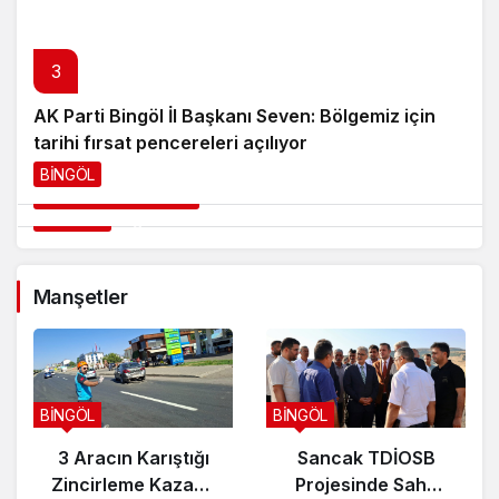
3
AK Parti Bingöl İl Başkanı Seven: Bölgemiz için
5
4
tarihi fırsat pencereleri açılıyor
Türkiye–Fransa Gençlik Değişim Programı
Bingöl’de Otomobil Şarampole Devrildi: 4 Yaralı
BİNGÖL
7 saat önce
Başvuruları Başladı
KARLIOVA HABERLERİ
8 saat önce
GÜNDEM
1 gün önce
Manşetler
BİNGÖL
BİNGÖL
3 Aracın Karıştığı
Sancak TDİOSB
Zincirleme Kazada
Projesinde Saha