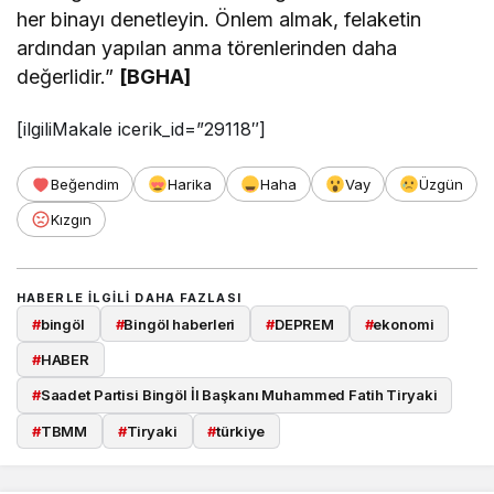
her binayı denetleyin. Önlem almak, felaketin
ardından yapılan anma törenlerinden daha
değerlidir.”
[BGHA]
[ilgiliMakale icerik_id=”29118″]
Beğendim
Harika
Haha
Vay
Üzgün
Kızgın
HABERLE ILGILI DAHA FAZLASI
#
bingöl
#
Bingöl haberleri
#
DEPREM
#
ekonomi
#
HABER
#
Saadet Partisi Bingöl İl Başkanı Muhammed Fatih Tiryaki
#
TBMM
#
Tiryaki
#
türkiye