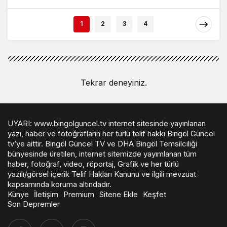
5 Kişi Yaralandı
İncelemesi Yapıldı:
15.5 Milyar TL’lik
1
2
3
4
Dev Yatırım
Tekrar deneyiniz.
UYARI: www.bingolguncel.tv internet sitesinde yayınlanan
yazı, haber ve fotoğrafların her türlü telif hakkı Bingöl Güncel
tv’ye aittir. Bingöl Güncel TV ve DHA Bingöl Temsilciliği
bünyesinde üretilen, internet sitemizde yayımlanan tüm
haber, fotoğraf, video, röportaj, Grafik ve her türlü
yazılı/görsel içerik Telif Hakları Kanunu ve ilgili mevzuat
kapsamında koruma altındadır.
Künye
İletişim
Premium
Sitene Ekle
Keşfet
Son Depremler