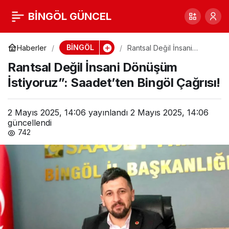
Rantsal Değil İnsani
BİNGÖL GÜNCEL
0
Dönüşüm İstiyoruz”:
BİNGÖL
Haberler
Rantsal Değil İnsani
Dönüşüm İstiyoruz”:
Rantsal Değil İnsani Dönüşüm
Saadet’ten Bingöl Çağrısı!
Saadet’ten Bingöl
İstiyoruz”: Saadet’ten Bingöl Çağrısı!
Çağrısı!
2 Mayıs 2025, 14:06
yayınlandı
2 Mayıs 2025, 14:06
güncellendi
742