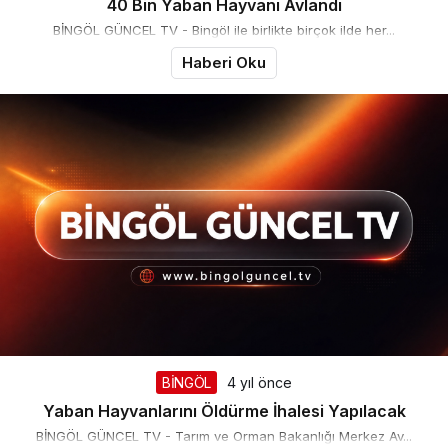
40 Bin Yaban Hayvanı Avlandı
BİNGÖL GÜNCEL TV - Bingöl ile birlikte birçok ilde her...
Haberi Oku
BİNGÖL
4 yıl önce
Yaban Hayvanlarını Öldürme İhalesi Yapılacak
BİNGÖL GÜNCEL TV - Tarım ve Orman Bakanlığı Merkez Av...