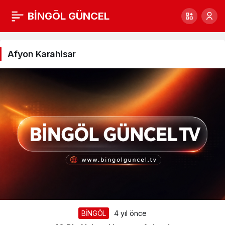
BİNGÖL GÜNCEL
Afyon
Karahisar
Afyon Karahisar
Haberleri
BİNGÖL
4 yıl önce