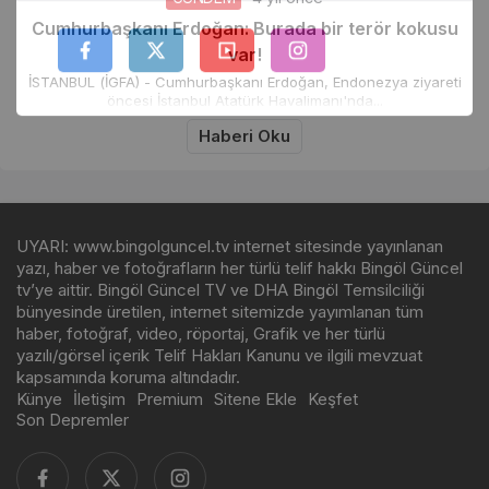
Cumhurbaşkanı Erdoğan: Burada bir terör kokusu
Takip Et
var!
İSTANBUL (İGFA) - Cumhurbaşkanı Erdoğan, Endonezya ziyareti
öncesi İstanbul Atatürk Havalimanı'nda...
Haberi Oku
UYARI: www.bingolguncel.tv internet sitesinde yayınlanan
yazı, haber ve fotoğrafların her türlü telif hakkı Bingöl Güncel
tv’ye aittir. Bingöl Güncel TV ve DHA Bingöl Temsilciliği
bünyesinde üretilen, internet sitemizde yayımlanan tüm
haber, fotoğraf, video, röportaj, Grafik ve her türlü
yazılı/görsel içerik Telif Hakları Kanunu ve ilgili mevzuat
kapsamında koruma altındadır.
Künye
İletişim
Premium
Sitene Ekle
Keşfet
Son Depremler