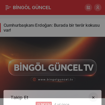
BİNGÖL GÜNCEL
Cumhurbaşkanı
Erdoğan:
Cumhurbaşkanı Erdoğan: Burada bir terör kokusu
var!
Burada
bir
terör
kokusu
var!
Haberleri
GÜNDEM
4 yıl önce