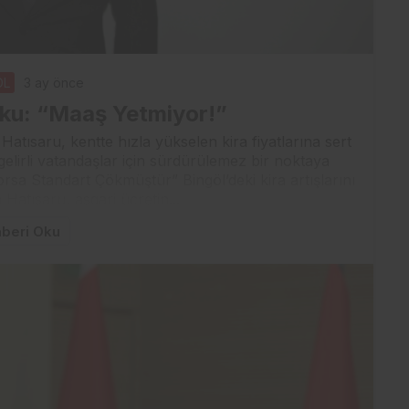
ÖL
3 ay önce
oku: “Maaş Yetmiyor!”
Hatısaru, kentte hızla yükselen kira fiyatlarına sert
gelirli vatandaşlar için sürdürülemez bir noktaya
rsa Standart Çökmüştür” Bingöl’deki kira artışlarını
 Hatısaru, asgari ücretin...
beri Oku