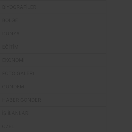
BİYOGRAFİLER
Sistem Modu
Sistem modunu seçin.
BÖLGE
DÜNYA
EĞİTİM
EKONOMİ
FOTO GALERİ
GÜNDEM
HABER GÖNDER
İŞ İLANLARI
ÖZEL