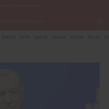
IN
6.411,17
Menü Oluştur
 istediğiniz kelimeyi yazın..
DÜNYA
SPOR
SAĞLIK
YAŞAM
EĞİTİM
BÖLGE
BG
ıştığı Zincirleme Kazada 5 Kişi Yaralandı
Sancak TDİOSB 