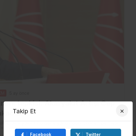
EM
5 ay önce
ammı tepkisi: Akaryakıt Artışı Cep
Takip Et
akacak
ut, akaryakıta bu gece yarısından itibaren gelmesi
"Nakliye maliyetleri yükselecek, bu da başta gıda
Facebook
Twitter
tlarına doğrudan yansıyacak. Ekonominin yükü yine