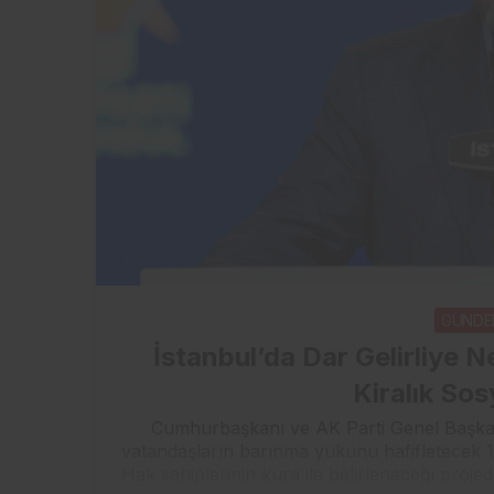
GÜND
İstanbul’da Dar Gelirliye 
Kiralık So
Cumhurbaşkanı ve AK Parti Genel Başkanı
vatandaşların barınma yükünü hafifletecek 15 
Hak sahiplerinin kura ile belirleneceği projede