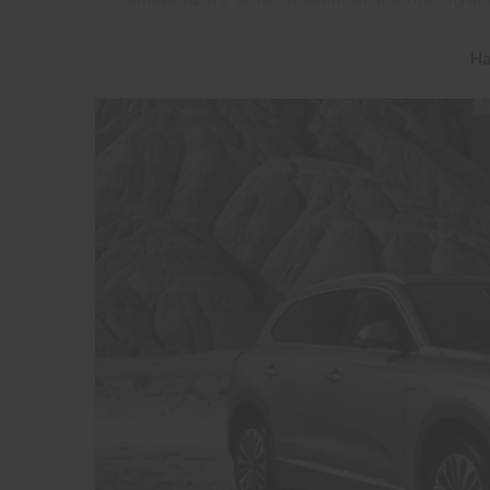
dar gelirli 
Ha