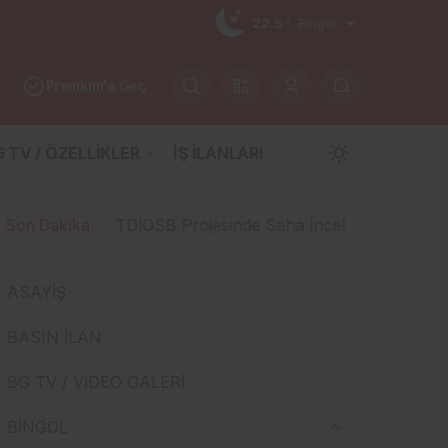
22.5 °
Bingöl
Premium'a Geç
 TV / ÖZELLİKLER
İŞ İLANLARI
Mod
değiştir
Projesinde Saha İncelemesi Yapıldı: 15.5 Milyar TL’lik Dev
Son Dakika:
ASAYİŞ
Gündüz Modu
Gündüz modunu seçin.
BASIN İLAN
BG TV / VİDEO GALERİ
Gece Modu
Gece modunu seçin.
BİNGÖL