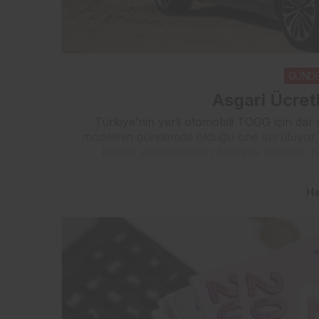
GÜND
Asgari Ücret
Türkiye’nin yerli otomobili TOGG için dar g
modelinin gündemde olduğu öne sürülüyor. 
katılım yöntemlerinin devreye alınması ha
olabileceği değerlendiri
Ha