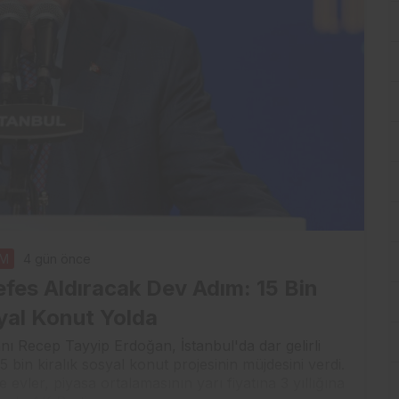
EM
4 gün önce
Nefes Aldıracak Dev Adım: 15 Bin
syal Konut Yolda
 Recep Tayyip Erdoğan, İstanbul'da dar gelirli
bin kiralık sosyal konut projesinin müjdesini verdi.
 evler, piyasa ortalamasının yarı fiyatına 3 yıllığına