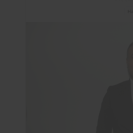
kiralana
Ha