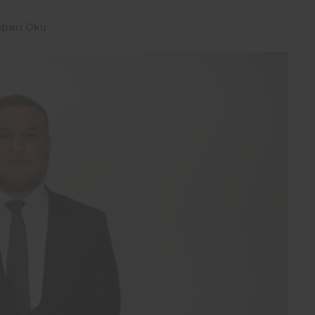
cak. AK Parti...
beri Oku