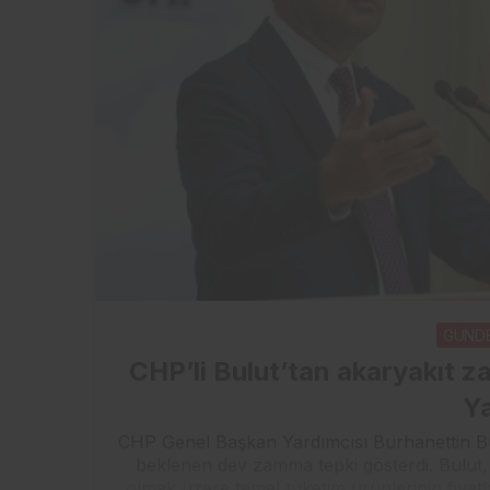
GÜND
CHP’li Bulut’tan akaryakıt z
Y
CHP Genel Başkan Yardımcısı Burhanettin Bul
beklenen dev zamma tepki gösterdi. Bulut, 
olmak üzere temel tüketim ürünlerinin fiya