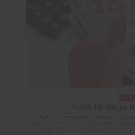
EKONO
TÜRK-İŞ: Geçim Ma
Açıklanan verilere göre, bekar bir çalışan
Mevcut 22 bin 104,67 TL’lik asgari ücret ile 
ulaştığı ifade edildi. TÜRK-İŞ mutfak enf