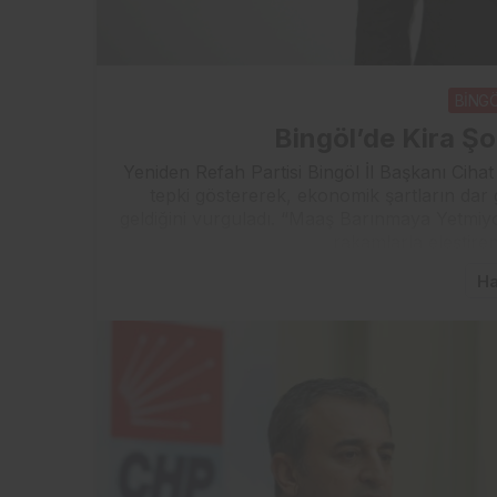
BİNG
Bingöl’de Kira Ş
Yeniden Refah Partisi Bingöl İl Başkanı Cihat 
tepki göstererek, ekonomik şartların dar 
geldiğini vurguladı. “Maaş Barınmaya Yetmiyo
rakamlarla eleştiren
Ha