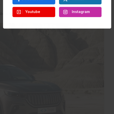
vatandaşın sırtına...
Youtube
Instagram
beri Oku