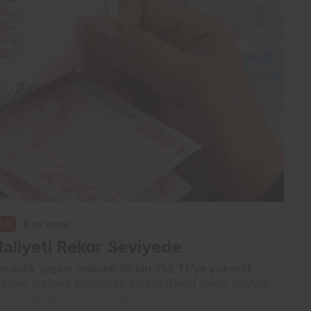
Mİ
8 ay önce
liyeti Rekor Seviyede
ın aylık yaşam maliyeti 38 bin 752 TL’ye yükseldi.
yaşam maliyeti arasındaki farkın dikkat çekici boyuta
lasyonu hesaplamasında, gıda harcamalarının Kasım