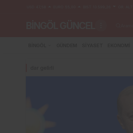
USD
47,58
EURO
55,00
BIST
13.599,26
GR. ALT
BİNGÖL GÜNCEL
Aramak
dar
BİNGÖL
GÜNDEM
SİYASET
EKONOMİ
gelirli
Haberleri
lik Değişim Programı Başvuruları Başladı
3 Aracın Kar
dar gelirli