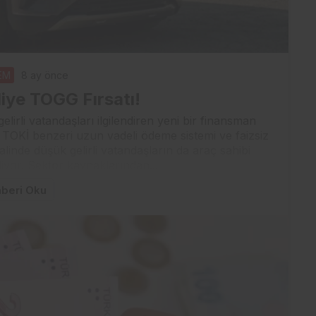
EM
8 ay önce
liye TOGG Fırsatı!
elirli vatandaşları ilgilendiren yeni bir finansman
TOKİ benzeri uzun vadeli ödeme sistemi ve faizsiz
linde düşük gelirli vatandaşların da araç sahibi
liyor. Sektör kaynaklarından...
beri Oku