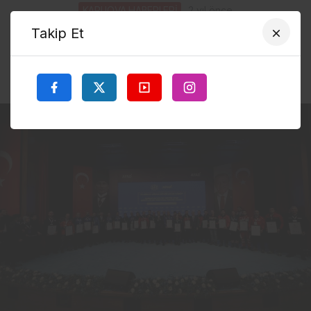
KARLIOVA HABERLERİ
2 yıl önce
Karlıova’da Şiddetli Fırtına Okul çatısına hasar verdi
Takip Et
BİNGÖL GÜNCEL TV - Bingöl'ün Karlıova ilçesinde öğleden sonra
başlayan...
Haberi Oku