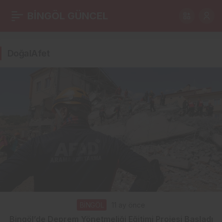
BİNGÖL GÜNCEL
DoğalAfet
Haberleri
DoğalAfet
BİNGÖL
11 ay önce
Bingöl’de Deprem Yönetmeliği Eğitimi Projesi Başladı