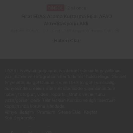
BİNGÖL
2 yıl önce
Fırat EDAŞ Arama Kurtarma Ekibi AFAD
Akreditasyonu Aldı
BİNGÖL GÜNCEL TV - Fırat EDAŞ Arama Kurtarma Ekibi, 28...
Haberi Oku
UYARI: www.bingolguncel.tv internet sitesinde yayınlanan
yazı, haber ve fotoğrafların her türlü telif hakkı Bingöl Güncel
tv’ye aittir. Bingöl Güncel TV ve DHA Bingöl Temsilciliği
bünyesinde üretilen, internet sitemizde yayımlanan tüm
haber, fotoğraf, video, röportaj, Grafik ve her türlü
yazılı/görsel içerik Telif Hakları Kanunu ve ilgili mevzuat
kapsamında koruma altındadır.
Künye
İletişim
Premium
Sitene Ekle
Keşfet
Son Depremler