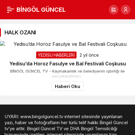
BİNGÖL GÜNCEL
HALK
OZANI
HALK OZANI
Haberleri
YEDİSU HABERLERİ
2 yıl önce
Yedisu’da Horoz Fasulye ve Bal Festivali Coşkusu
BİNGÖL GÜNCEL TV - Kaymakamlık ve belediyenin işbirliği ile
gerçekleştirilen...
Haberi Oku
UYARI: www.bingolguncel.tv internet sitesinde yayınlanan
yazı, haber ve fotoğrafların her türlü telif hakkı Bingöl Güncel
tv’ye aittir. Bingöl Güncel TV ve DHA Bingöl Temsilciliği
bünyesinde üretilen, internet sitemizde yayımlanan tüm