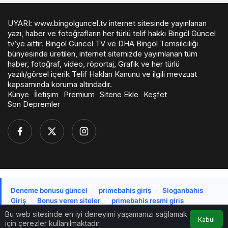
UYARI: www.bingolguncel.tv internet sitesinde yayınlanan
yazı, haber ve fotoğrafların her türlü telif hakkı Bingöl Güncel
tv’ye aittir. Bingöl Güncel TV ve DHA Bingöl Temsilciliği
bünyesinde üretilen, internet sitemizde yayımlanan tüm
haber, fotoğraf, video, röportaj, Grafik ve her türlü
yazılı/görsel içerik Telif Hakları Kanunu ve ilgili mevzuat
kapsamında koruma altındadır.
Künye
İletişim
Premium
Sitene Ekle
Keşfet
Son Depremler
Deneme bonusu güncel
·
primebahis giriş
·
Sloganbahis
Giriş
·
Bonus veren siteler
·
primebahis resmi giris
·
Deneme bonusu veren siteler
·
Deneme bonusu
·
Güvenilir
Bu web sitesinde en iyi deneyimi yaşamanızı sağlamak
Kabul
bahis siteleri
·
Casino siteleri
için çerezler kullanılmaktadır.