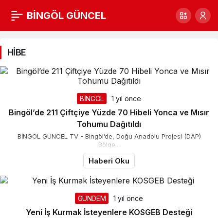
BİNGÖL GÜNCEL
HİBE
Haberleri
HİBE
BİNGÖL
1 yıl önce
Bingöl’de 211 Çiftçiye Yüzde 70 Hibeli Yonca ve Mısır
Tohumu Dağıtıldı
BİNGÖL GÜNCEL TV - Bingöl’de, Doğu Anadolu Projesi (DAP)
Bölge...
Haberi Oku
GÜNDEM
1 yıl önce
Yeni İş Kurmak İsteyenlere KOSGEB Desteği