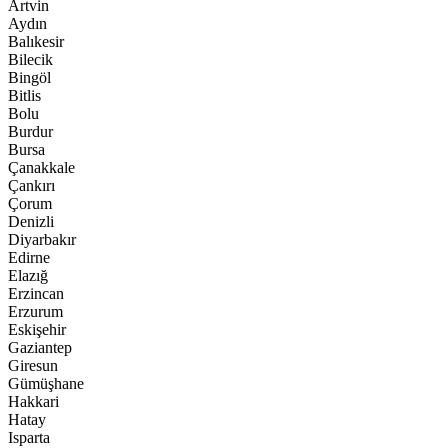
Artvin
Aydın
Balıkesir
Bilecik
Bingöl
Bitlis
Bolu
Burdur
Bursa
Çanakkale
Çankırı
Çorum
Denizli
Diyarbakır
Edirne
Elazığ
Erzincan
Erzurum
Eskişehir
Gaziantep
Giresun
Gümüşhane
Hakkari
Hatay
Isparta