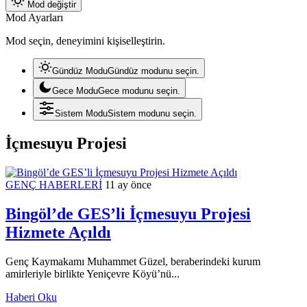
Mod değiştir
Mod Ayarları
Mod seçin, deneyimini kişiselleştirin.
Gündüz Modu
Gündüz modunu seçin.
Gece Modu
Gece modunu seçin.
Sistem Modu
Sistem modunu seçin.
İçmesuyu Projesi
GENÇ HABERLERİ
11 ay önce
Bingöl’de GES’li İçmesuyu Projesi
Hizmete Açıldı
Genç Kaymakamı Muhammet Güzel, beraberindeki kurum
amirleriyle birlikte Yeniçevre Köyü’nü...
Haberi Oku