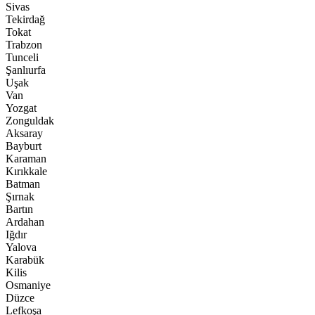
Sivas
Tekirdağ
Tokat
Trabzon
Tunceli
Şanlıurfa
Uşak
Van
Yozgat
Zonguldak
Aksaray
Bayburt
Karaman
Kırıkkale
Batman
Şırnak
Bartın
Ardahan
Iğdır
Yalova
Karabük
Kilis
Osmaniye
Düzce
Lefkoşa