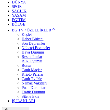
DÜNYA
SPOR
SAĞLIK
YAŞAM
EĞİTİM
BÖLGE
BG TV / ÖZELLİKLER
Keşfet
Haber Bülteni
Son Depremler
Nöbetçi Eczaneler
Hava Durumu
Resmi İlanlar
BIK Uyumlu
Borsa
Canlı Maçlar
Kripto Paralar
Canlı Tv İzle
Namaz Vakitleri
Puan Durumları
Trafik Durumu
Sitene Ekle
İŞ İLANLARI