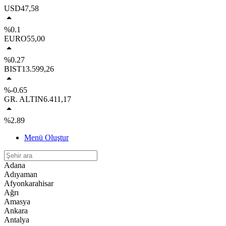
USD
47,58
%0.1
EURO
55,00
%0.27
BIST
13.599,26
%-0.65
GR. ALTIN
6.411,17
%2.89
Menü Oluştur
Adana
Adıyaman
Afyonkarahisar
Ağrı
Amasya
Ankara
Antalya