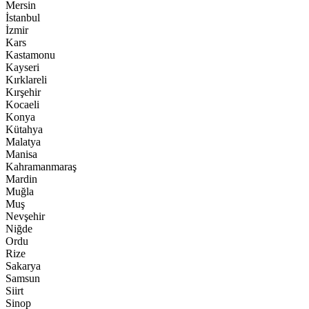
Mersin
İstanbul
İzmir
Kars
Kastamonu
Kayseri
Kırklareli
Kırşehir
Kocaeli
Konya
Kütahya
Malatya
Manisa
Kahramanmaraş
Mardin
Muğla
Muş
Nevşehir
Niğde
Ordu
Rize
Sakarya
Samsun
Siirt
Sinop