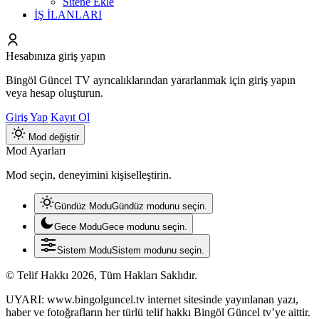
Sitene Ekle
İŞ İLANLARI
Hesabınıza giriş yapın
Bingöl Güncel TV ayrıcalıklarından yararlanmak için giriş yapın
veya hesap oluşturun.
Giriş Yap
Kayıt Ol
Mod değiştir
Mod Ayarları
Mod seçin, deneyimini kişiselleştirin.
Gündüz Modu
Gündüz modunu seçin.
Gece Modu
Gece modunu seçin.
Sistem Modu
Sistem modunu seçin.
© Telif Hakkı 2026, Tüm Hakları Saklıdır.
UYARI: www.bingolguncel.tv internet sitesinde yayınlanan yazı,
haber ve fotoğrafların her türlü telif hakkı Bingöl Güncel tv’ye aittir.