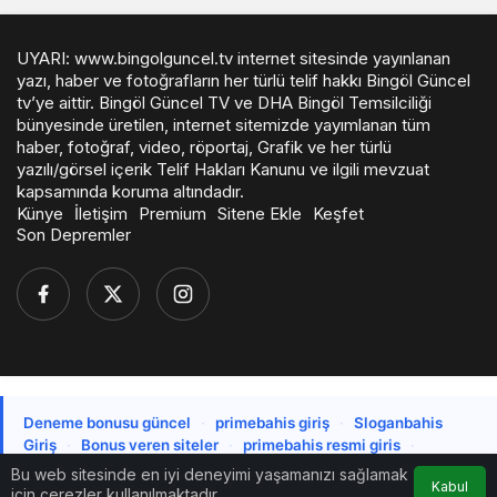
UYARI: www.bingolguncel.tv internet sitesinde yayınlanan
yazı, haber ve fotoğrafların her türlü telif hakkı Bingöl Güncel
tv’ye aittir. Bingöl Güncel TV ve DHA Bingöl Temsilciliği
bünyesinde üretilen, internet sitemizde yayımlanan tüm
haber, fotoğraf, video, röportaj, Grafik ve her türlü
yazılı/görsel içerik Telif Hakları Kanunu ve ilgili mevzuat
kapsamında koruma altındadır.
Künye
İletişim
Premium
Sitene Ekle
Keşfet
Son Depremler
Deneme bonusu güncel
·
primebahis giriş
·
Sloganbahis
Giriş
·
Bonus veren siteler
·
primebahis resmi giris
·
Deneme bonusu veren siteler
·
Deneme bonusu
·
Güvenilir
Bu web sitesinde en iyi deneyimi yaşamanızı sağlamak
Kabul
bahis siteleri
·
Casino siteleri
için çerezler kullanılmaktadır.