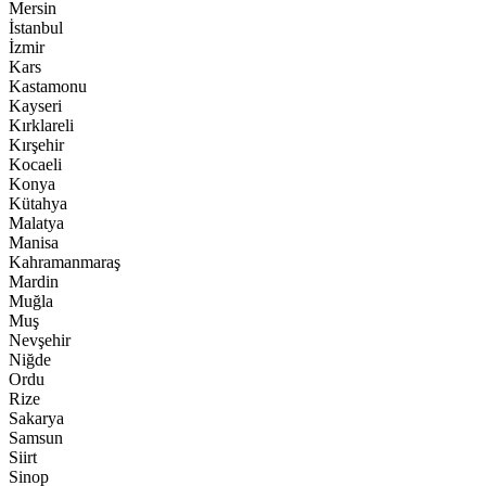
Mersin
İstanbul
İzmir
Kars
Kastamonu
Kayseri
Kırklareli
Kırşehir
Kocaeli
Konya
Kütahya
Malatya
Manisa
Kahramanmaraş
Mardin
Muğla
Muş
Nevşehir
Niğde
Ordu
Rize
Sakarya
Samsun
Siirt
Sinop