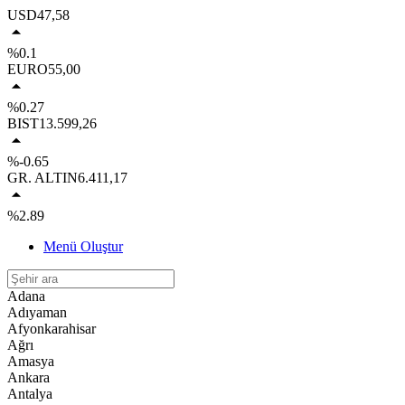
USD
47,58
%0.1
EURO
55,00
%0.27
BIST
13.599,26
%-0.65
GR. ALTIN
6.411,17
%2.89
Menü Oluştur
Adana
Adıyaman
Afyonkarahisar
Ağrı
Amasya
Ankara
Antalya