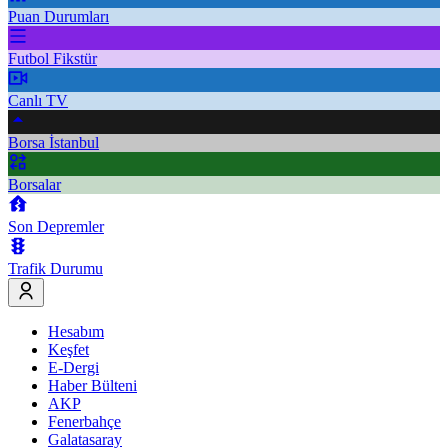
Puan Durumları
Futbol Fikstür
Canlı TV
Borsa İstanbul
Borsalar
Son Depremler
Trafik Durumu
Hesabım
Keşfet
E-Dergi
Haber Bülteni
AKP
Fenerbahçe
Galatasaray