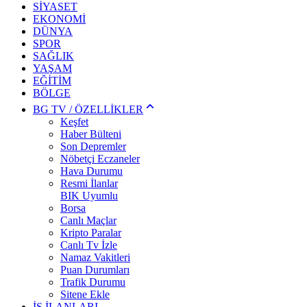
SİYASET
EKONOMİ
DÜNYA
SPOR
SAĞLIK
YAŞAM
EĞİTİM
BÖLGE
BG TV / ÖZELLİKLER
Keşfet
Haber Bülteni
Son Depremler
Nöbetçi Eczaneler
Hava Durumu
Resmi İlanlar
BIK Uyumlu
Borsa
Canlı Maçlar
Kripto Paralar
Canlı Tv İzle
Namaz Vakitleri
Puan Durumları
Trafik Durumu
Sitene Ekle
İŞ İLANLARI