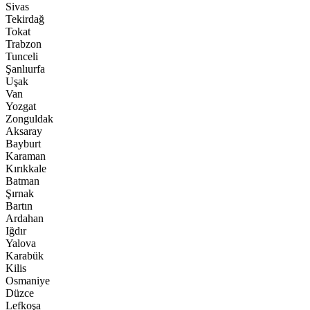
Sivas
Tekirdağ
Tokat
Trabzon
Tunceli
Şanlıurfa
Uşak
Van
Yozgat
Zonguldak
Aksaray
Bayburt
Karaman
Kırıkkale
Batman
Şırnak
Bartın
Ardahan
Iğdır
Yalova
Karabük
Kilis
Osmaniye
Düzce
Lefkoşa