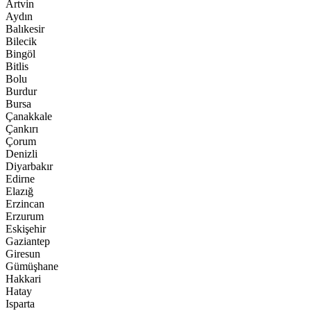
Artvin
Aydın
Balıkesir
Bilecik
Bingöl
Bitlis
Bolu
Burdur
Bursa
Çanakkale
Çankırı
Çorum
Denizli
Diyarbakır
Edirne
Elazığ
Erzincan
Erzurum
Eskişehir
Gaziantep
Giresun
Gümüşhane
Hakkari
Hatay
Isparta