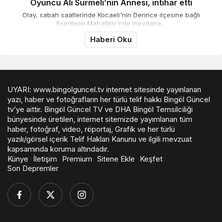
Oyuncu Ali Sürmeli’nin Annesi, intihar etti
Olay, sabah saatlerinde Kocaeli'nin Derince ilçesine bağlı
Esentepe Mahallesi'nde meydana...
Haberi Oku
UYARI: www.bingolguncel.tv internet sitesinde yayınlanan
yazı, haber ve fotoğrafların her türlü telif hakkı Bingöl Güncel
tv’ye aittir. Bingöl Güncel TV ve DHA Bingöl Temsilciliği
bünyesinde üretilen, internet sitemizde yayımlanan tüm
haber, fotoğraf, video, röportaj, Grafik ve her türlü
yazılı/görsel içerik Telif Hakları Kanunu ve ilgili mevzuat
kapsamında koruma altındadır.
Künye
İletişim
Premium
Sitene Ekle
Keşfet
Son Depremler