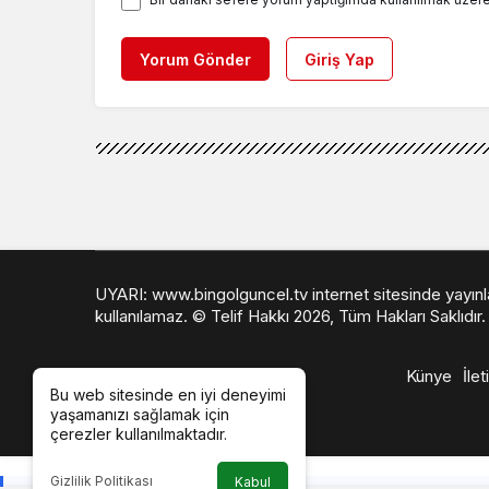
Yorum Gönder
Giriş Yap
UYARI: www.bingolguncel.tv internet sitesinde yayınlana
kullanılamaz. © Telif Hakkı 2026, Tüm Hakları Saklıdır.
Künye
İlet
Bu web sitesinde en iyi deneyimi
yaşamanızı sağlamak için
çerezler kullanılmaktadır.
Gizlilik Politikası
Kabul