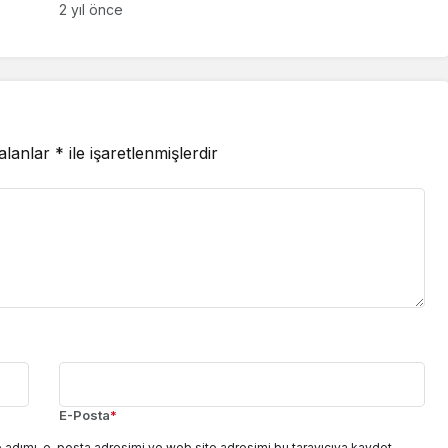
2 yıl önce
 alanlar
*
ile işaretlenmişlerdir
E-Posta
*
 adımı, e-posta adresimi ve web site adresimi bu tarayıcıya kaydet.