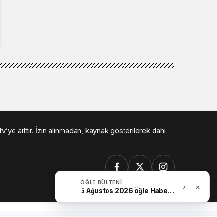
v’ye aittir. İzin alınmadan, kaynak gösterilerek dahi
ÖĞLE BÜLTENI
5 Ağustos 2026 öğle Haber Bülteni