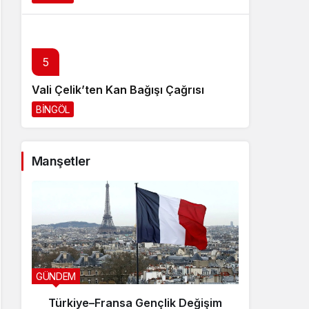
5
Vali Çelik’ten Kan Bağışı Çağrısı
BİNGÖL
2 gün önce
Manşetler
GÜNDEM
SPOR
Türkiye–Fransa Gençlik Değişim
Genç 