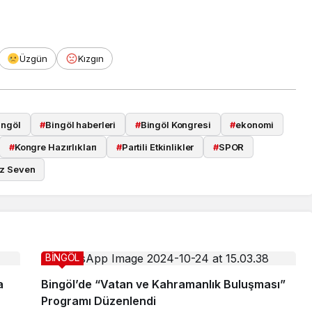
Üzgün
Kızgın
ingöl
#
Bingöl haberleri
#
Bingöl Kongresi
#
ekonomi
#
Kongre Hazırlıkları
#
Partili Etkinlikler
#
SPOR
z Seven
BİNGÖL
a
Bingöl’de “Vatan ve Kahramanlık Buluşması”
Programı Düzenlendi