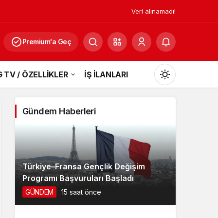
Veri alınamadı!
Premium'a Geç
 TV / ÖZELLİKLER
İŞ İLANLARI
Mod
değiştir
Gündem Haberleri
Gündüz Modu
Gündüz modunu seçin.
Türkiye–Fransa Gençlik Değişim
Programı Başvuruları Başladı
Gece Modu
GÜNDEM
15 saat önce
Gece modunu seçin.