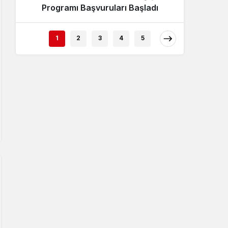
Programı Başvuruları Başladı
1
2
3
4
5