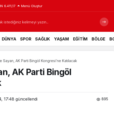
IN
6.411,17
Menü Oluştur
 istediğiniz kelimeyi yazın..
DÜNYA
SPOR
SAĞLIK
YAŞAM
EĞİTİM
BÖLGE
BG
e Sayan, AK Parti Bingöl Kongresi’ne Katılacak
n, AK Parti Bingöl
ak
4, 17:48
güncellendi
895