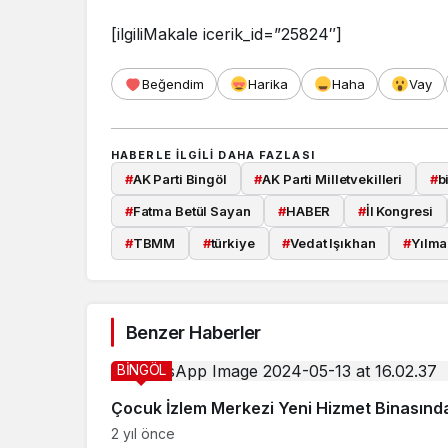
[ilgiliMakale icerik_id=”25824″]
Beğendim
Harika
Haha
Vay
HABERLE ILGILI DAHA FAZLASI
#
AK Parti Bingöl
#
AK Parti Milletvekilleri
#
b
#
Fatma Betül Sayan
#
HABER
#
İl Kongresi
#
TBMM
#
türkiye
#
Vedat Işıkhan
#
Yılma
Benzer Haberler
BİNGÖL
Çocuk İzlem Merkezi Yeni Hizmet Binasınd
2 yıl önce