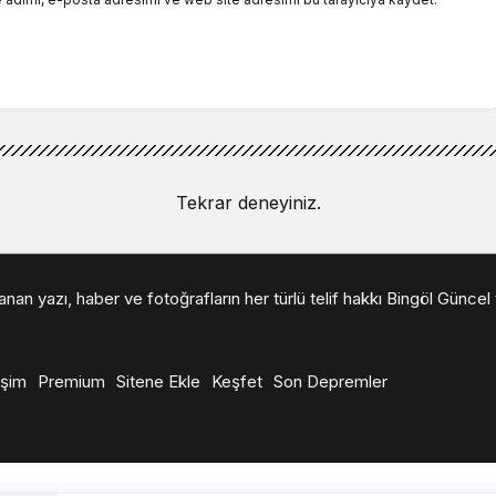
Tekrar deneyiniz.
n yazı, haber ve fotoğrafların her türlü telif hakkı Bingöl Güncel t
işim
Premium
Sitene Ekle
Keşfet
Son Depremler