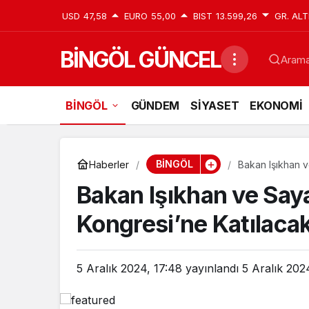
USD
47,58
EURO
55,00
BIST
13.599,26
GR. ALT
BİNGÖL GÜNCEL
Aramak
BİNGÖL
GÜNDEM
SİYASET
EKONOMİ
BİNGÖL
Haberler
Bakan Işıkhan v
Bakan Işıkhan ve Saya
Kongresi’ne Katılac
5 Aralık 2024, 17:48
yayınlandı
5 Aralık 202