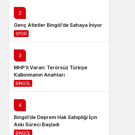
Sistem Modu
2
Sistem modunu seçin.
Genç Atletler Bingöl’de Sahaya İniyor
SPOR
16 saat önce
3
MHP’li Varan: Terörsüz Türkiye
Kalkınmanın Anahtarı
BİNGÖL
16 saat önce
4
Bingöl’de Deprem Hak Sahipliği İçin
Askı Süreci Başladı
BİNGÖL
20 saat önce