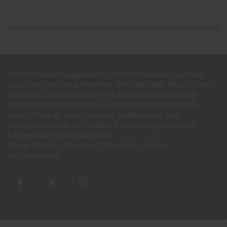
UYARI: www.bingolguncel.tv internet sitesinde yayınlanan
yazı, haber ve fotoğrafların her türlü telif hakkı Bingöl Güncel
tv’ye aittir. Bingöl Güncel TV ve DHA Bingöl Temsilciliği
bünyesinde üretilen, internet sitemizde yayımlanan tüm
haber, fotoğraf, video, röportaj, Grafik ve her türlü
yazılı/görsel içerik Telif Hakları Kanunu ve ilgili mevzuat
kapsamında koruma altındadır.
Künye
İletişim
Premium
Sitene Ekle
Keşfet
Son Depremler