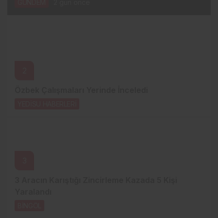
GÜNDEM
2 gün önce
2
Özbek Çalışmaları Yerinde İnceledi
YEDİSU HABERLERİ
2 gün önce
3
3 Aracın Karıştığı Zincirleme Kazada 5 Kişi
Yaralandı
BİNGÖL
3 gün önce