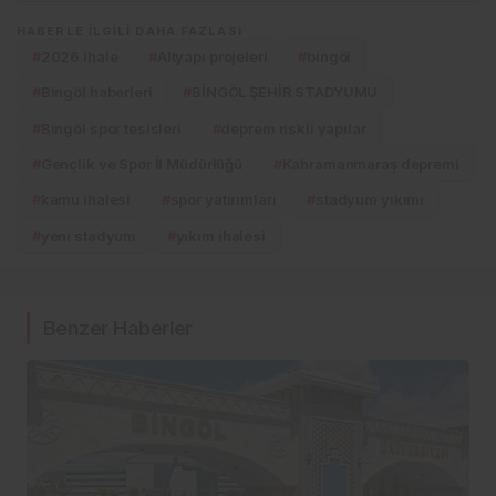
HABERLE ILGILI DAHA FAZLASI
#
2026 ihale
#
Altyapı projeleri
#
bingöl
#
Bingöl haberleri
#
BİNGÖL ŞEHİR STADYUMU
#
Bingöl spor tesisleri
#
deprem riskli yapılar
#
Gençlik ve Spor İl Müdürlüğü
#
Kahramanmaraş depremi
#
kamu ihalesi
#
spor yatırımları
#
stadyum yıkımı
#
yeni stadyum
#
yıkım ihalesi
Benzer Haberler