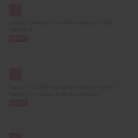
3
3 Aracın Karıştığı Zincirleme Kazada 5 Kişi
Yaralandı
BİNGÖL
3 gün önce
4
Sancak TDİOSB Projesinde Saha İncelemesi
Yapıldı: 15.5 Milyar TL’lik Dev Yatırım
BİNGÖL
3 gün önce