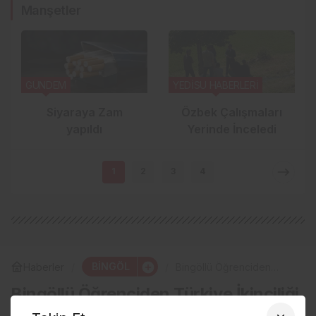
Manşetler
GÜNDEM
YEDİSU HABERLERİ
Siyaraya Zam
Özbek Çalışmaları
yapıldı
Yerinde İnceledi
1
2
3
4
BİNGÖL
Haberler
Bingöllü Öğrenciden
Türkiye İkinciliği Başarısı
Bingöllü Öğrenciden Türkiye İkinciliği
Başarısı