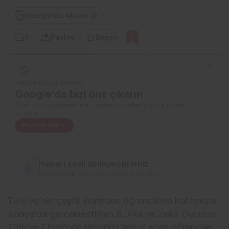
Google'da Abone Ol
0
Paylaş
Beğen
TERCIH EDILEN KAYNAK
Google'da bizi öne çıkarın
Sitemizi Google aramalarında tercih edilen kaynak olarak
ekleyin.
Kaynağı Ekle
Haberi sesli dinleyebilirsiniz
Dokunarak veya tıklayarak başlatın
Türkiye’nin çeşitli illerinden öğrencilerin katılımıyla
Konya’da gerçekleştirilen 8. Akıl ve Zekâ Oyunları
Türkiye Finali’nde Bingöl’ü temsil eden öğrenciler