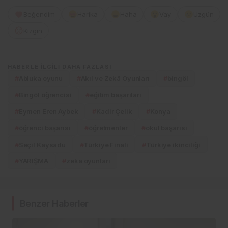
Beğendim
Harika
Haha
Vay
Üzgün
Kızgın
HABERLE ILGILI DAHA FAZLASI
#
Abluka oyunu
#
Akıl ve Zekâ Oyunları
#
bingöl
#
Bingöl öğrencisi
#
eğitim başarıları
#
Eymen Eren Aybek
#
Kadir Çelik
#
Konya
#
öğrenci başarısı
#
öğretmenler
#
okul başarısı
#
Seçil Kaysadu
#
Türkiye Finali
#
Türkiye ikinciliği
#
YARIŞMA
#
zeka oyunları
Benzer Haberler