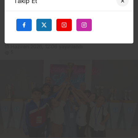
Takip Et
Konya’da düzenlenen 8. Akıl ve Zekâ Oyunları Türkiye
Finali’nde Bingöl’ü temsil eden Eymen Eren Aybek,
“Abluka” kategorisinde Türkiye ikincisi olarak önemli
bir başarıya imza attı.
11 Haziran 2026, 12:06
yayınlandı
5