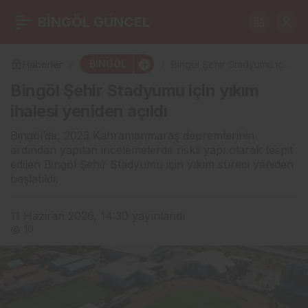
Bingöllü Öğrenciden
BİNGÖL GÜNCEL
0
Paylaş
Türkiye İkinciliği Başarısı
BİNGÖL
Haberler
Bingöl Şehir Stadyumu için
yıkım ihalesi yeniden açıldı
Bingöl Şehir Stadyumu için yıkım
ihalesi yeniden açıldı
Bingöl’de, 2023 Kahramanmaraş depremlerinin
ardından yapılan incelemelerde riskli yapı olarak tespit
edilen Bingöl Şehir Stadyumu için yıkım süreci yeniden
başlatıldı.
11 Haziran 2026, 14:30
yayınlandı
10