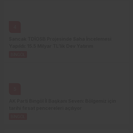
4
Sancak TDİOSB Projesinde Saha İncelemesi
Yapıldı: 15.5 Milyar TL’lik Dev Yatırım
BİNGÖL
3 gün önce
5
AK Parti Bingöl İl Başkanı Seven: Bölgemiz için
tarihi fırsat pencereleri açılıyor
BİNGÖL
3 gün önce