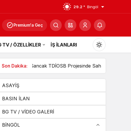
29.2 °
Bingöl
Premium'a Geç
 TV / ÖZELLİKLER
İŞ İLANLARI
Mod
değiştir
ı
Son Dakika:
Sancak TDİOSB Projesinde Saha İncelemesi Yapıldı: 15.
ASAYİŞ
Gündüz Modu
Gündüz modunu seçin.
BASIN İLAN
BG TV / VİDEO GALERİ
Gece Modu
Gece modunu seçin.
BİNGÖL