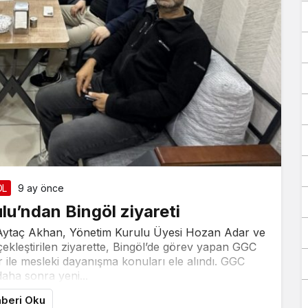
Takip Et
ÖL
9 ay önce
u’ndan Bingöl ziyareti
 Aytaç Akhan, Yönetim Kurulu Üyesi Hozan Adar ve
Facebook
Twitter
ekleştirilen ziyarette, Bingöl’de görev yapan GGC
r ile mesleki dayanışma konuları ele alındı. GGC
Youtube
Instagram
daha sonra yeni...
beri Oku