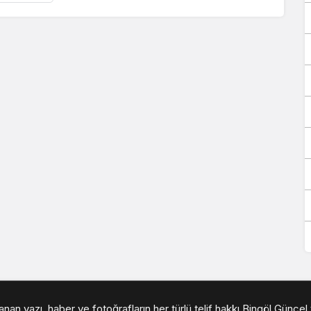
an yazı, haber ve fotoğrafların her türlü telif hakkı Bingöl Güncel