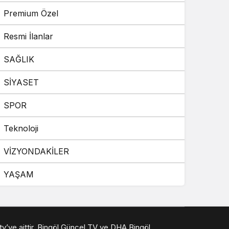
Premium Özel
Resmi İlanlar
SAĞLIK
SİYASET
SPOR
Teknoloji
VİZYONDAKİLER
YAŞAM
 tv’ye aittir. Bingöl Güncel TV ve DHA Bingöl