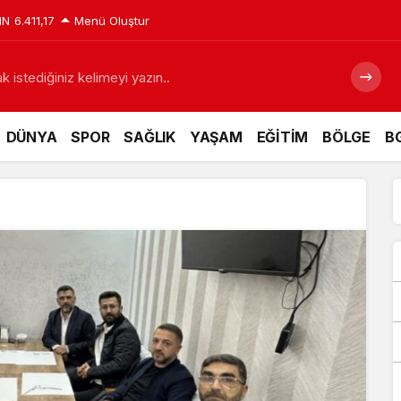
IN
6.411,17
Menü Oluştur
 istediğiniz kelimeyi yazın..
DÜNYA
SPOR
SAĞLIK
YAŞAM
EĞİTİM
BÖLGE
BG
adı
3 Aracın Karıştığı Zincirleme Kazada 5 Kişi Yaraland