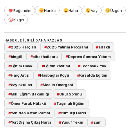
Beğendim
Harika
Haha
Vay
Üzgün
Kızgın
HABERLE ILGILI DAHA FAZLASI
#
2025 Harçları
#
2025 Yatırım Programı
#
adaklı
#
bingöl
#
cihat hatisaru
#
Deprem Sonrası Yatırım
#
Eğitim Hakkı
#
Eğitim Yatırımı
#
Ekonomik Yük
#
Harç Artışı
#
Hasbağlar Köyü
#
Kırsalda Eğitim
#
köy okulları
#
Meclis Önergesi
#
Milli Eğitim Bakanlığı
#
Okul Sorunu
Takip Et
#
Ömer Faruk Hülakü
#
Taşımalı Eğitim
#
Yeniden Refah Partisi
#
Yurt Dışı Harcı
#
Yurt Dışına Çıkış Harcı
#
Yusuf Tekin
#
zam