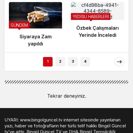
YEDİSU HABERLERİ
GÜNDEM
Özbek Çalışmaları
Yerinde İnceledi
Siyaraya Zam
yapıldı
1
2
3
4
Tekrar deneyiniz.
UYARI: www.bingolguncel.tv internet sitesinde yayınlanan
yazı, haber ve fotoğrafların her türlü telif hakkı Bingöl Güncel
tv’ye aittir. Bingöl Güncel TV ve DHA Bingöl Temsilciliği