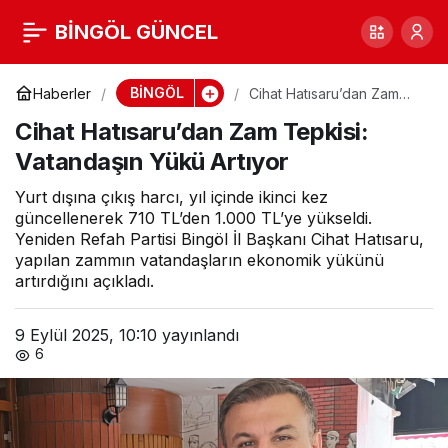
Cihat Hatısaru’dan Zam
BİNGÖL GÜNCEL
0
Tepkisi: Vatandaşın
BİNGÖL
Haberler
Cihat Hatısaru’dan Zam
Tepkisi: Vatandaşın Yükü
Cihat Hatısaru’dan Zam Tepkisi:
Artıyor
Yükü Artıyor
Vatandaşın Yükü Artıyor
Yurt dışına çıkış harcı, yıl içinde ikinci kez
güncellenerek 710 TL’den 1.000 TL’ye yükseldi.
Yeniden Refah Partisi Bingöl İl Başkanı Cihat Hatısaru,
yapılan zammın vatandaşların ekonomik yükünü
artırdığını açıkladı.
9 Eylül 2025, 10:10
yayınlandı
6