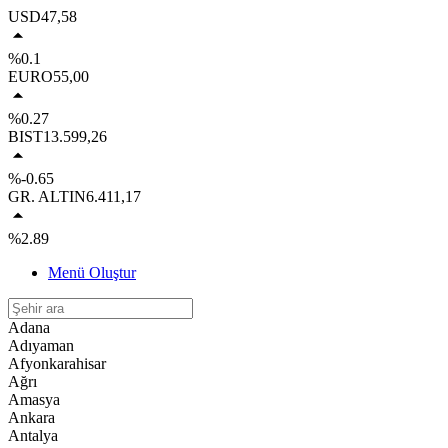
USD
47,58
%0.1
EURO
55,00
%0.27
BIST
13.599,26
%-0.65
GR. ALTIN
6.411,17
%2.89
Menü Oluştur
Adana
Adıyaman
Afyonkarahisar
Ağrı
Amasya
Ankara
Antalya