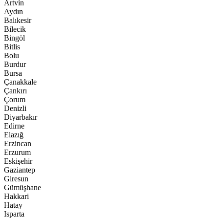
Artvin
Aydın
Balıkesir
Bilecik
Bingöl
Bitlis
Bolu
Burdur
Bursa
Çanakkale
Çankırı
Çorum
Denizli
Diyarbakır
Edirne
Elazığ
Erzincan
Erzurum
Eskişehir
Gaziantep
Giresun
Gümüşhane
Hakkari
Hatay
Isparta