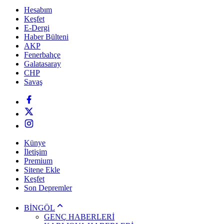
Hesabım
Keşfet
E-Dergi
Haber Bülteni
AKP
Fenerbahçe
Galatasaray
CHP
Savaş
Künye
İletişim
Premium
Sitene Ekle
Keşfet
Son Depremler
BİNGÖL
GENÇ HABERLERİ