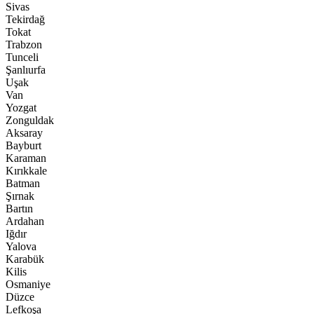
Sivas
Tekirdağ
Tokat
Trabzon
Tunceli
Şanlıurfa
Uşak
Van
Yozgat
Zonguldak
Aksaray
Bayburt
Karaman
Kırıkkale
Batman
Şırnak
Bartın
Ardahan
Iğdır
Yalova
Karabük
Kilis
Osmaniye
Düzce
Lefkoşa