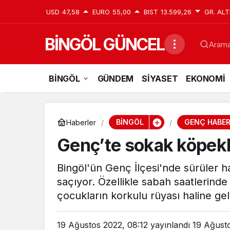
USD
47,58
EURO
55,00
BIST
13.599,26
GR. ALT
BİNGÖL GÜNCEL
Aramak
BİNGÖL
GÜNDEM
SİYASET
EKONOMİ
BİNGÖL
GENÇ HABER
Haberler
Genç’te sokak köpekle
Bingöl'ün Genç İlçesi'nde sürüler h
saçıyor. Özellikle sabah saatlerind
çocukların korkulu rüyası haline gel
19 Ağustos 2022, 08:12
yayınlandı
19 Ağusto