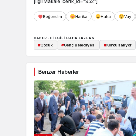
[ilgiliMakale icerik_id=”952″]
Beğendim
Harika
Haha
Vay
HABERLE ILGILI DAHA FAZLASI
#
Çocuk
#
Genç Belediyesi
#
Korku salıyor
Benzer Haberler