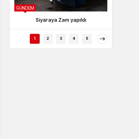
GÜNDEM
YEDİSU H
Siyaraya Zam yapıldı
Özb
1
2
3
4
5