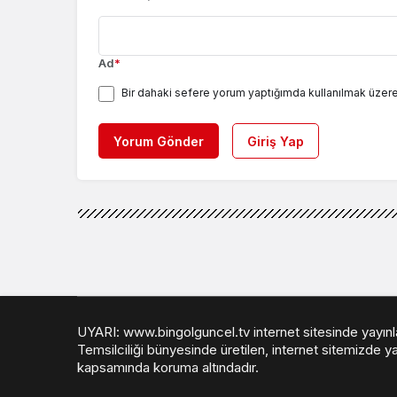
Ad
*
Bir dahaki sefere yorum yaptığımda kullanılmak üzere
Yorum Gönder
Giriş Yap
UYARI: www.bingolguncel.tv internet sitesinde yayınlan
Temsilciliği bünyesinde üretilen, internet sitemizde ya
kapsamında koruma altındadır.