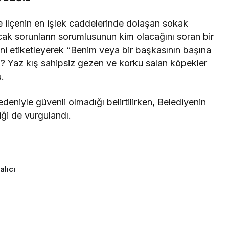
e ilçenin en işlek caddelerinde dolaşan sokak
acak sorunların sorumlusunun kim olacağını soran bir
ini etiketleyerek “Benim veya bir başkasının başına
iz? Yaz kış sahipsiz gezen ve korku salan köpekler
Takip Et
.
eniyle güvenli olmadığı belirtilirken, Belediyenin
Facebook
Twitter
ği de vurgulandı.
Youtube
Instagram
alıcı