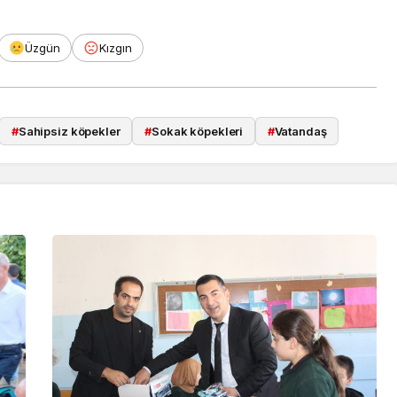
Üzgün
Kızgın
#
Sahipsiz köpekler
#
Sokak köpekleri
#
Vatandaş