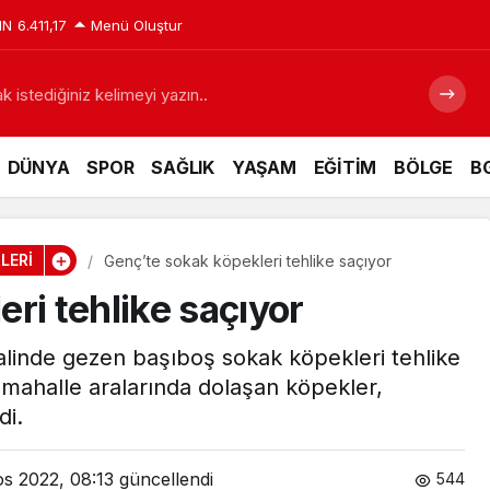
IN
6.411,17
Menü Oluştur
 istediğiniz kelimeyi yazın..
DÜNYA
SPOR
SAĞLIK
YAŞAM
EĞİTİM
BÖLGE
BG
LERİ
Genç’te sokak köpekleri tehlike saçıyor
ri tehlike saçıyor
alinde gezen başıboş sokak köpekleri tehlike
e mahalle aralarında dolaşan köpekler,
di.
s 2022, 08:13
güncellendi
544