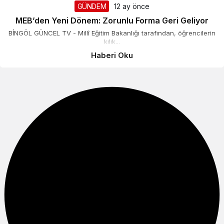
GÜNDEM
12 ay önce
Gündüz Modu
MEB’den Yeni Dönem: Zorunlu Forma Geri Geliyor
Gündüz modunu seçin.
BİNGÖL GÜNCEL TV - Millî Eğitim Bakanlığı tarafından, öğrencilerin
kılık...
Gece Modu
Haberi Oku
Gece modunu seçin.
Sistem Modu
Sistem modunu seçin.