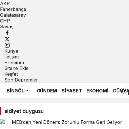
AKP
Fenerbahçe
Galatasaray
CHP
Savaş
Künye
İletişim
Premium
Sitene Ekle
Keşfet
Son Depremler
BİNGÖL
GÜNDEM
SİYASET
EKONOMİ
DÜNY
d
aidiyet duygusu