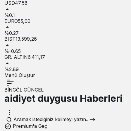
USD
47,58
%0.1
EURO
55,00
%0.27
BIST
13.599,26
%-0.65
GR. ALTIN
6.411,17
%2.89
Menü Oluştur
BİNGÖL GÜNCEL
aidiyet duygusu Haberleri
Aramak istediğiniz kelimeyi yazın..
Premium'a Geç