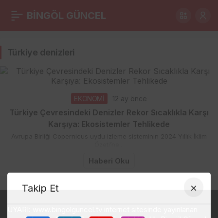
BİNGÖL GÜNCEL
Türkiye
denizleri
Türkiye denizleri
Haberleri
EKONOMİ
12 ay önce
Türkiye Çevresindeki Denizler Rekor Sıcaklıkla Karşı
Karşıya: Ekosistemler Tehlikede
Avrupa Birliği Copernicus uydu izleme sisteminin 2024 Yıllık İklim
Özeti’ne...
Haberi Oku
Takip Et
UYARI: www.bingolguncel.tv internet sitesinde yayınlanan