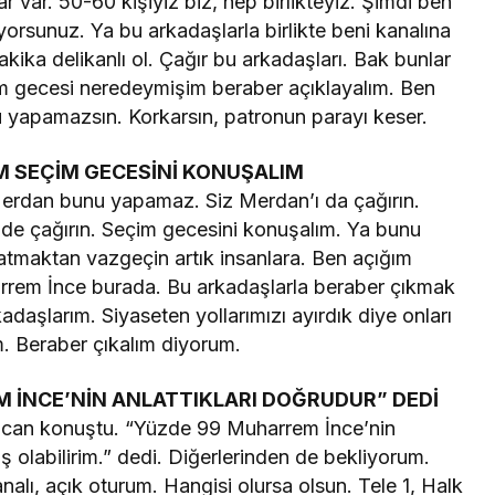
r var. 50-60 kişiyiz biz, hep birlikteyiz. Şimdi ben
orsunuz. Ya bu arkadaşlarla birlikte beni kanalına
ika delikanlı ol. Çağır bu arkadaşları. Bak bunlar
m gecesi neredeymişim beraber açıklayalım. Ben
u yapamazsın. Korkarsın, patronun parayı keser.
 SEÇİM GECESİNİ KONUŞALIM
erdan bunu yapamaz. Siz Merdan’ı da çağırın.
ni de çağırın. Seçim gecesini konuşalım. Ya bunu
a atmaktan vazgeçin artık insanlara. Ben açığım
rrem İnce burada. Bu arkadaşlarla beraber çıkmak
daşlarım. Siyaseten yollarımızı ayırdık diye onları
. Beraber çıkalım diyorum.
İNCE’NİN ANLATTIKLARI DOĞRUDUR” DEDİ
Takip Et
Özcan konuştu. “Yüzde 99 Muharrem İnce’nin
uş olabilirim.” dedi. Diğerlerinden de bekliyorum.
analı, açık oturum. Hangisi olursa olsun. Tele 1, Halk
Facebook
Twitter