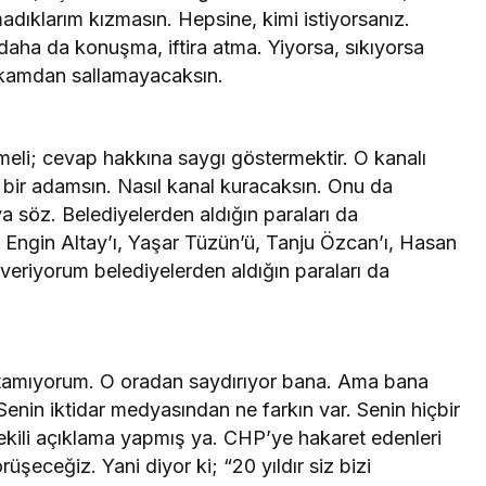
ıklarım kızmasın. Hepsine, kimi istiyorsanız.
aha da konuşma, iftira atma. Yiyorsa, sıkıyorsa
Youtube
Instagram
rkamdan sallamayacaksın.
eli; cevap hakkına saygı göstermektir. O kanalı
 bir adamsın. Nasıl kanal kuracaksın. Onu da
a söz. Belediyelerden aldığın paraları da
Engin Altay’ı, Yaşar Tüzün’ü, Tanju Özcan’ı, Hasan
eriyorum belediyelerden aldığın paraları da
tamıyorum. O oradan saydırıyor bana. Ama bana
Senin iktidar medyasından ne farkın var. Senin hiçbir
ekili açıklama yapmış ya. CHP’ye hakaret edenleri
şeceğiz. Yani diyor ki; “20 yıldır siz bizi