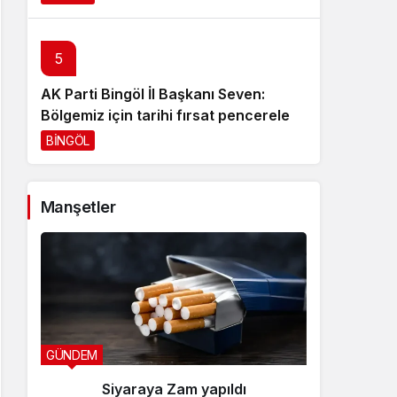
5
AK Parti Bingöl İl Başkanı Seven:
Bölgemiz için tarihi fırsat pencereleri
açılıyor
BİNGÖL
3 gün önce
Manşetler
GÜNDEM
YEDİSU H
Siyaraya Zam yapıldı
Özb