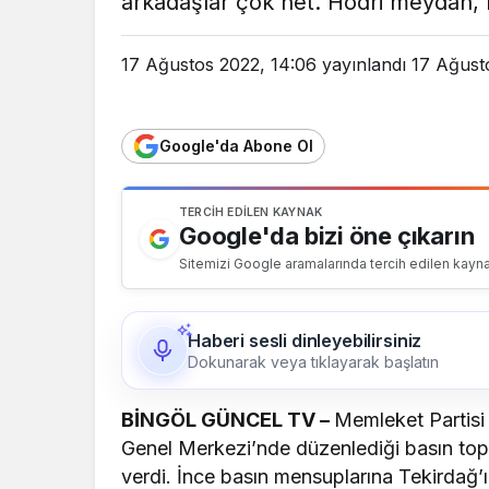
arkadaşlar çok net. Hodri meydan,
17 Ağustos 2022, 14:06
yayınlandı
17 Ağust
Google'da Abone Ol
TERCIH EDILEN KAYNAK
Google'da bizi öne çıkarın
Sitemizi Google aramalarında tercih edilen kayna
Haberi sesli dinleyebilirsiniz
Dokunarak veya tıklayarak başlatın
BİNGÖL GÜNCEL TV –
Memleket Partisi
Genel Merkezi’nde düzenlediği basın top
verdi. İnce basın mensuplarına Tekirdağ’ın