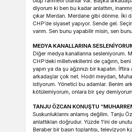
olup rahmetli olanlar var. Başka arkadaşla
diyorum ki ben bu kadar anlattım, inanmıy
çıkar Merdan. Merdane gibi dönme. İki dak
CHP’de siyaset yapıyor. Sende gel. Seçi
varım. Sen bunu yapabilir misin, sen bun
MEDYA KANALLARINA SESLENİYORUM
Diğer medya kanallarına sesleniyorum. M
CHP’deki milletvekillerini de çağırın, be
yapın ya da şu ağzınızı bir kapatın. İftir
arkadaşlar çok net. Hodri meydan, Muha
istiyorum. Yönetici bu adamlar. Benim arka
kötülemiyorum, onlara bir şey demiyorum
TANJU ÖZCAN KONUŞTU “MUHARREM 
Suskunluklarını anlamış değilim. Tanju 
anlattıkları doğrudur. Yüzde 1’ini de unut
Beraber bir basın toplantısı, televizyon k