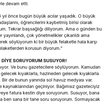
yle devam etti:
3 yıl önce bugün büyük acılar yaşadık. O büyük
daşlarını, öğrencilerini kaybetmiş birisi olarak
orum. Tekrar başsağlığı diliyorum. Ama o günden bu
r yayınlandı, çok yönetmelikler çıkarıldı ama
erek söylüyorum ki bir büyük felaketle hala karşı
felaketlerden korusun diyorum.”
” DİYE SORUYORUM SUSUYOR!
ılmıyor. Ve bunu gazetecilere söylüyorum. Kamudan
gelecek kıyaklarla, hazineden gelecek kıyaklarla
. Bir de bunun yanında sol havuz medyası var.
e kaynaklarından geçiniyor. Bağımsız gazeteciyiz
iyeye fatura kestin diye soruyorum. Susuyor, bana
 Ya ben sana bir tane soru soruyorum. Sormayacak