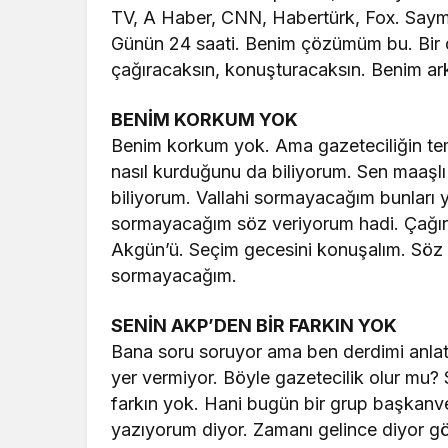
TV, A Haber, CNN, Habertürk, Fox. Saymad
Günün 24 saati. Benim çözümüm bu. Bir d
çağıracaksın, konuşturacaksın. Benim a
BENİM KORKUM YOK
Benim korkum yok. Ama gazeteciliğin tem
nasıl kurduğunu da biliyorum. Sen maaşlı
biliyorum. Vallahi sormayacağım bunları y
sormayacağım söz veriyorum hadi. Çağır 
Akgün’ü. Seçim gecesini konuşalım. Söz v
sormayacağım.
SENİN AKP’DEN BİR FARKIN YOK
Bana soru soruyor ama ben derdimi anla
yer vermiyor. Böyle gazetecilik olur mu? 
farkın yok. Hani bugün bir grup başkanv
yazıyorum diyor. Zamanı gelince diyor görü