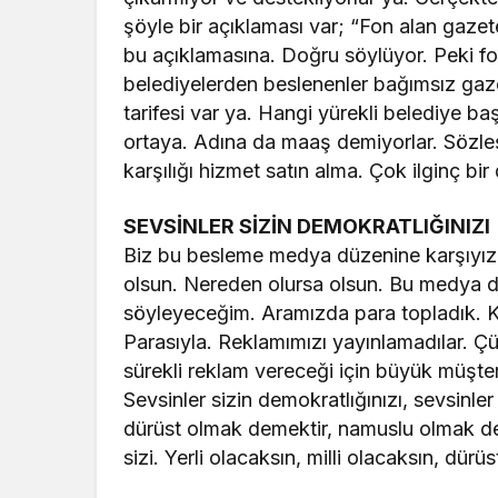
şöyle bir açıklaması var; “Fon alan gaze
bu açıklamasına. Doğru söylüyor. Peki f
belediyelerden beslenenler bağımsız gaze
tarifesi var ya. Hangi yürekli belediye b
ortaya. Adına da maaş demiyorlar. Sözleş
karşılığı hizmet satın alma. Çok ilginç bir
SEVSİNLER SİZİN DEMOKRATLIĞINIZI
Biz bu besleme medya düzenine karşıyız.
olsun. Nereden olursa olsun. Bu medya dü
söyleyeceğim. Aramızda para topladık. Ku
Parasıyla. Reklamımızı yayınlamadılar. Çü
sürekli reklam vereceği için büyük müşte
Sevsinler sizin demokratlığınızı, sevsinl
dürüst olmak demektir, namuslu olmak de
sizi. Yerli olacaksın, milli olacaksın, dürü