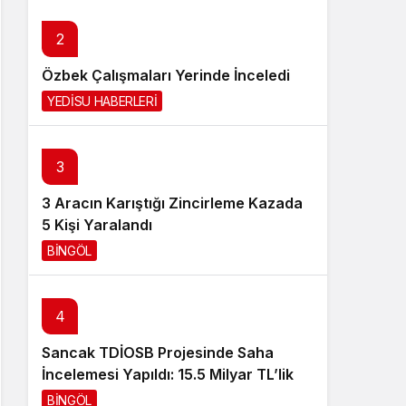
Sistem Modu
2
Sistem modunu seçin.
Özbek Çalışmaları Yerinde İnceledi
YEDİSU HABERLERİ
2 gün önce
3
3 Aracın Karıştığı Zincirleme Kazada
5 Kişi Yaralandı
BİNGÖL
3 gün önce
4
Sancak TDİOSB Projesinde Saha
İncelemesi Yapıldı: 15.5 Milyar TL’lik
Dev Yatırım
BİNGÖL
3 gün önce