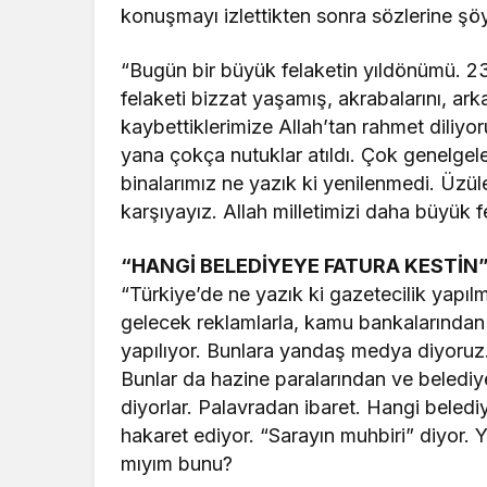
konuşmayı izlettikten sonra sözlerine şö
“Bugün bir büyük felaketin yıldönümü. 2
felaketi bizzat yaşamış, akrabalarını, arka
kaybettiklerimize Allah’tan rahmet diliy
yana çokça nutuklar atıldı. Çok genelgele
binalarımız ne yazık ki yenilenmedi. Üzül
karşıyayız. Allah milletimizi daha büyük 
“HANGİ BELEDİYEYE FATURA KESTİN
“Türkiye’de ne yazık ki gazetecilik yap
gelecek reklamlarla, kamu bankalarından 
yapılıyor. Bunlara yandaş medya diyoruz
Bunlar da hazine paralarından ve belediy
diyorlar. Palavradan ibaret. Hangi beled
hakaret ediyor. “Sarayın muhbiri” diyor.
mıyım bunu?