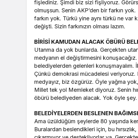
fişlediniz. Şimdi biz sizi fişliyoruz. Gör
olmuşsun. Senin AKP’den bir farkın yok. 
farkın yok. Türkü yine aynı türkü ne var k
değişti. Sizin farkınızın olması lazım.
BİRİSİ KAMUDAN ALACAK ÖBÜRÜ BEL
Utanma da yok bunlarda. Gerçekten utanm
medyanın el değiştirmesini konuşacağız.
belediyelerden gelenleri konuşmayalım. İ
Çünkü demokrasi mücadelesi veriyoruz. B
medyayız, biz özgürüz. Öyle yağma yok,
Millet tek yol Memleket diyoruz. Senin hı
öbürü belediyeden alacak. Yok öyle şey. 
BELEDİYELERDEN BESLENEN BAĞIMSI
Ama üzüldüğüm şeylerde 80 yaşında kend
Buralardan beslendikleri için, bu hırsızl
çıkarmıyor ve destekliyorlar ya. Gerçekt