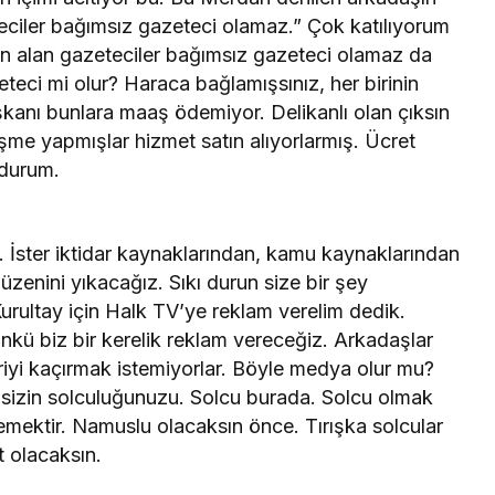
teciler bağımsız gazeteci olamaz.” Çok katılıyorum
on alan gazeteciler bağımsız gazeteci olamaz da
teci mi olur? Haraca bağlamışsınız, her birinin
aşkanı bunlara maaş ödemiyor. Delikanlı olan çıksın
me yapmışlar hizmet satın alıyorlarmış. Ücret
 durum.
 İster iktidar kaynaklarından, kamu kaynaklarından
zenini yıkacağız. Sıkı durun size bir şey
rultay için Halk TV’ye reklam verelim dedik.
nkü biz bir kerelik reklam vereceğiz. Arkadaşlar
riyi kaçırmak istemiyorlar. Böyle medya olur mu?
er sizin solculuğunuzu. Solcu burada. Solcu olmak
mektir. Namuslu olacaksın önce. Tırışka solcular
st olacaksın.