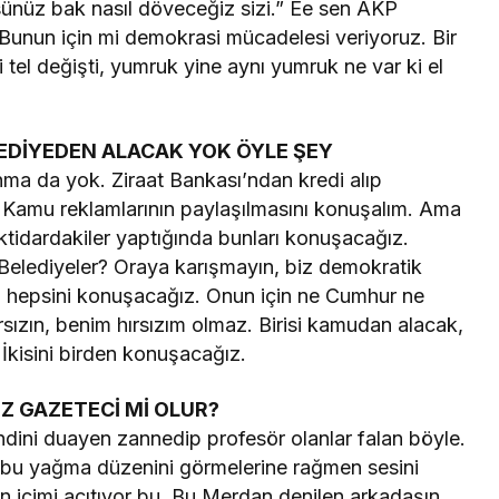
ürsünüz bak nasıl döveceğiz sizi.” Ee sen AKP
Bunun için mi demokrasi mücadelesi veriyoruz. Bir
i tel değişti, yumruk yine aynı yumruk ne var ki el
EDİYEDEN ALACAK YOK ÖYLE ŞEY
a da yok. Ziraat Bankası’ndan kredi alıp
 Kamu reklamlarının paylaşılmasını konuşalım. Ama
ktidardakiler yaptığında bunları konuşacağız.
elediyeler? Oraya karışmayın, biz demokratik
 hepsini konuşacağız. Onun için ne Cumhur ne
rsızın, benim hırsızım olmaz. Birisi kamudan alacak,
İkisini birden konuşacağız.
Z GAZETECİ Mİ OLUR?
ini duayen zannedip profesör olanlar falan böyle.
ık, bu yağma düzenini görmelerine rağmen sesini
en içimi acıtıyor bu. Bu Merdan denilen arkadaşın