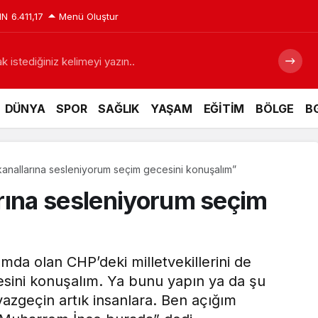
IN
6.411,17
Menü Oluştur
 istediğiniz kelimeyi yazın..
DÜNYA
SPOR
SAĞLIK
YAŞAM
EĞİTİM
BÖLGE
BG
anallarına sesleniyorum seçim gecesini konuşalım”
rına sesleniyorum seçim
da olan CHP’deki milletvekillerini de
esini konuşalım. Ya bunu yapın ya da şu
 vazgeçin artık insanlara. Ben açığım