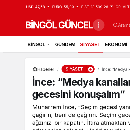
USD
47,58
EURO
55,00
BIST
13.599,26
GR. ALT
BİNGÖL GÜNCEL
Aramak
BİNGÖL
GÜNDEM
SİYASET
EKONOMİ
SİYASET
Haberler
İnce: “Medya k
İnce: “Medya kanalla
gecesini konuşalım”
Muharrem İnce, “Seçim gecesi yanım
çağırın, beni de çağırın. Seçim gec
ağzınızı bir kapatın. İftira atmaktan